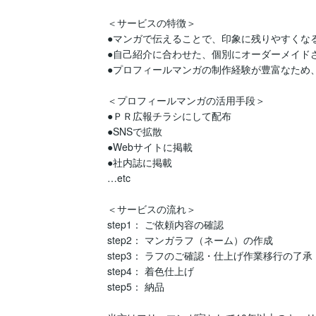
＜サービスの特徴＞

●マンガで伝えることで、印象に残りやすくなる
●自己紹介に合わせた、個別にオーダーメイドさ
●プロフィールマンガの制作経験が豊富なため
＜プロフィールマンガの活用手段＞

●ＰＲ広報チラシにして配布

●SNSで拡散

●Webサイトに掲載

●社内誌に掲載

…etc

＜サービスの流れ＞

step1： ご依頼内容の確認

step2： マンガラフ（ネーム）の作成

step3： ラフのご確認・仕上げ作業移行の了承

step4： 着色仕上げ

step5： 納品
