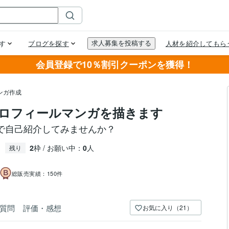
会員登録で10％割引クーポンを獲得！
ンガ作成
ロフィールマンガを描きます
で自己紹介してみませんか？
2
枠 / お願い中：
0
人
残り
総販売実績：
150件
質問
評価・感想
お気に入り（21）