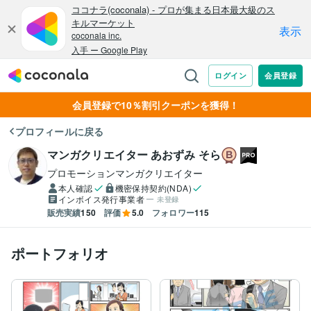
会員登録で10％割引クーポンを獲得！
プロフィールに戻る
マンガクリエイター あおずみ そら
プロモーションマンガクリエイター
本人確認
機密保持契約(NDA)
インボイス発行事業者
未登録
販売実績
150
評価
5.0
フォロワー
115
ポートフォリオ