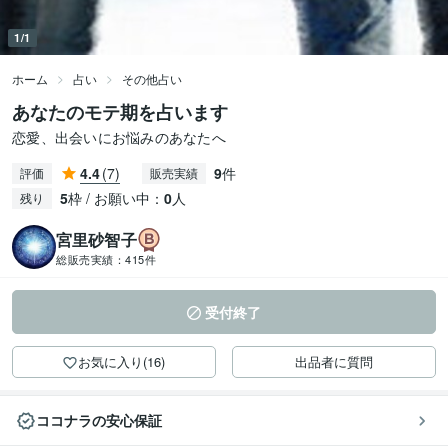
1/1
ホーム
占い
その他占い
あなたのモテ期を占います
恋愛、出会いにお悩みのあなたへ
4.4
(7)
9
件
評価
販売実績
5
枠 / お願い中：
0
人
残り
宮里砂智子
総販売実績：
415件
受付終了
お気に入り(16)
出品者に質問
ココナラの安心保証