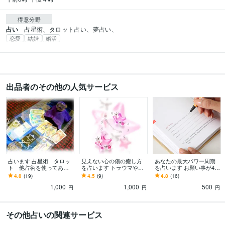
得意分野
占い
占星術、タロット占い、夢占い、
恋愛
結婚
婚活
出品者のその他の人気サービス
占います 占星術 タロッ
見えない心の傷の癒し方
あなたの最大パワー周期
ト 他占術を使ってあな
を占います トラウマや気
を占います お願い事が40
たの悩みにお答えします
づかない心の傷を占いで
個書ける最大パワー周期
4.8
(19)
4.5
(9)
4.8
(16)
ヒーリング
は1年に1回だけ！
1,000
1,000
500
円
円
円
その他占いの関連サービス