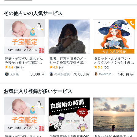
その他占いの人気サービス
今すぐ相談可能
妊娠・子宝占い 赤ちゃん
死者、行方不明者のメッ
タロット・ルノルマン・
を授かれる？子宝鑑定し
セージを霊視で引き出し
オラクル✨さくっと！占い
ます 子供を授かるか、授
ます 探偵に頼む前に。実
ます 聞きたいこと、知り
4.9
(3611)
4.0
(4)
5.0
(60)
かる時期、性別、授かる
績多数、特殊な霊視鑑定
たいこと、気軽にピンポ
3,000
70,000
140
ための行動を鑑定
となります。
イントリーディング✨
天月泉
のりか霊視
tokocoro・とこころ⭐あふれる愛♡
円
円
円
/分
お気に入り登録が多いサービス
妊娠・子宝占い 赤ちゃん
少数部族秘伝の白魔術✿願
あなたが今1番解除すべき