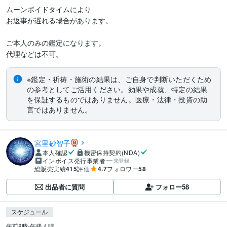
ムーンボイドタイムにより

お返事が遅れる場合があります。

ご本人のみの鑑定になります。

代理などは不可。
※鑑定・祈祷・施術の結果は、ご自身で判断いただくため
の参考としてご活用ください。効果や成就、特定の結果
を保証するものではありません。医療・法律・投資の助
言ではありません。
宮里砂智子
本人確認
機密保持契約(NDA)
インボイス発行事業者
未登録
総販売実績
415
評価
4.7
フォロワー
58
出品者に質問
フォロー
58
スケジュール
午前8時-午後４時