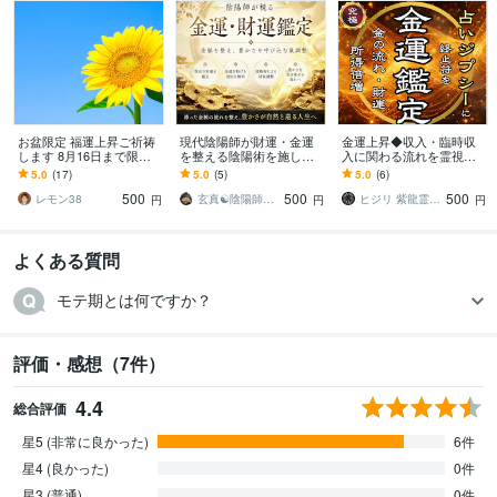
お盆限定 福運上昇ご祈祷
現代陰陽師が財運・金運
金運上昇◆収入・臨時収
します 8月16日まで限定
を整える陰陽術を施しま
入に関わる流れを霊視し
セッション、ご先祖さま
す 金運鑑定⛩️金脈を整
ます 【お金の巡りが変わ
5.0
(17)
5.0
(5)
5.0
(6)
へ感謝の気持ちを
え、豊かさを呼び込む氣
る】金運が動くタイミン
500
500
500
調整を行います⛩️
グを詳細鑑定
レモン38
玄真☯️陰陽師・霊視鑑定
ヒジリ 紫龍霊視伝承者
円
円
円
よくある質問
モテ期とは何ですか？
評価・感想（7件）
4.4
総合評価
星5 (非常に良かった)
6件
星4 (良かった)
0件
星3 (普通)
0件