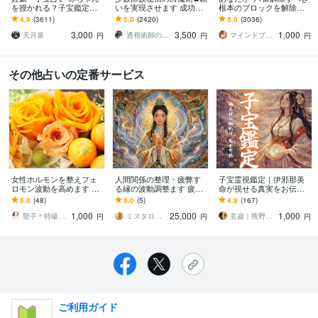
を授かれる？子宝鑑定し
いを実現させます 成功率8
根本のブロックを解除し
ます 子供を授かるか、授
0%☆願いを実現します✿
ます とにかく現状を変え
4.9
(3611)
5.0
(2420)
5.0
(3036)
かる時期、性別、授かる
たい方、上手くいかない
3,000
3,500
1,000
ための行動を鑑定
と感じている方へ
天月泉
透視術師のアリナ
マインドブロックバスター颯（soul）
円
円
円
その他占いの定番サービス
女性ホルモンを整えフェ
人間関係の整理・疲弊す
子宝霊視鑑定｜伊邪那美
ロモン波動を高めます 霊
る縁の波動調整ます 疲弊
命が視せる真実をお伝え
視とヒーリングで恋も肌
する縁の調整・必要な関
します 返金可｜母胎の状
5.0
(48)
5.0
(5)
4.9
(167)
も輝く、内側からのフェ
係を繋ぐ
態・授かり可能性・合
1,000
25,000
1,000
ロモン革命。
図・御魂のメッセージ
聖子＊特級霊視鑑定士／ヒーリング
ミスタロット
玄巌｜熊野直系 神降祈祷師
円
円
円
ご利用ガイド