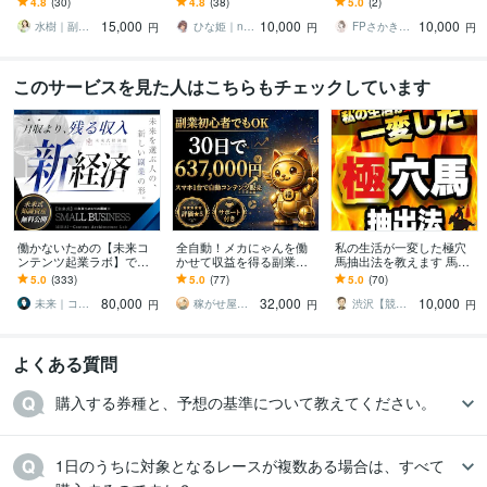
4.8
(30)
4.8
(38)
5.0
(2)
あなたのコンテンツとし
由がある！note収益化の
え、家計改善の第一歩を
15,000
10,000
10,000
て使えるマニュアル付
必須テクニック
踏み出した皆様へ。
水樹｜副業ネットビジネス
ひな姫｜note大学運営｜収益化運用支援
FPさかきママ
円
円
円
このサービスを見た人はこちらもチェックしています
働かないための【未来コ
全自動！メカにゃんを働
私の生活が一変した極穴
ンテンツ起業ラボ】であ
かせて収益を得る副業教
馬抽出法を教えます 馬柱
ります 初心者副業→スモ
えます スマホ１台｜超初
では拾えない「爆穴」を
5.0
(333)
5.0
(77)
5.0
(70)
ール起業×実践AIスキル獲
心者向け｜放置型副業｜
見抜くコツ！大穴攻略の
80,000
32,000
10,000
得／自動／スマホ
自動コンテンツ販売
最短ルート！
未来｜コンテンツ起業ラボ
稼がせ屋まさる｜プロマーケター｜２冠達成
渋沢【競馬予想家】
円
円
円
よくある質問
購入する券種と、予想の基準について教えてください。
1日のうちに対象となるレースが複数ある場合は、すべて