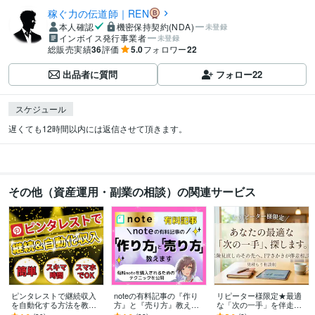
稼ぐ力の伝道師｜REN
本人確認
機密保持契約(NDA)
未登録
インボイス発行事業者
未登録
総販売実績
36
評価
5.0
フォロワー
22
出品者に質問
フォロー
22
スケジュール
遅くても12時間以内には返信させて頂きます。
その他（資産運用・副業の相談）の関連サービス
ピンタレストで継続収入
noteの有料記事の『作り
リピーター様限定★最適
を自動化する方法を教え
方』と『売り方』教えま
な「次の一手」を伴走し
ます そのままコピーして
す 売れる有料記事には理
ます 保険の見直しを終