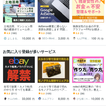
今すぐ相談可能
予約受付中
土地活用、マンション用
AdSense審査に通らない
独身女性のお金の不安、
地の建築ボリューム作成
原因を調査します 問題
アラフォーFPがお聴きし
します 基準法はもちろん
点・改善点をすべて洗い
ます お金の不安について
4.9
(180)
5.0
(102)
5.0
(1)
の事、天空率や日影規
出して動画で改善方法を
整理＆サポート！
10,000
3,000
100
制、条例等も考慮致しま
アドバイス
よしまる。
SEO×WordPressエンジニア瀬尾
らんFP相談室
円
円
円
/分
す
お気に入り登録が多いサービス
在宅で副業！カメラ転売
メルカリ等で高値で売れ
noteの有料記事の『作り
のやり方 すべてを暴露し
るモノグラムのリペア教
方』と『売り方』教えま
ます 円安の今、輸出がア
ます ブランド品転売で主
す 売れる有料記事には理
5.0
(211)
5.0
(105)
4.8
(38)
ツい 初歩から実益に至る
力商品を確立し、売上を
由がある！note収益化の
33,000
8,000
10,000
プロセスを詳細解説
伸ばしたい方へ☆
必須テクニック
サムのebayカメラ輸出転売
エムプラン
ひな姫｜note大学運営｜収益化運用支援
円
円
円