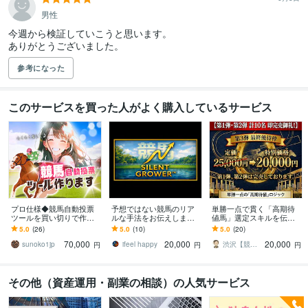
男性
今週から検証していこうと思います。

ありがとうございました。
参考になった
このサービスを買った人がよく購入しているサービス
プロ仕様◆競馬自動投票
予想ではない競馬のリア
単勝一点で貫く「高期待
ツールを買い切りで作成
ルな手法をお伝えします
値馬」選定スキルを伝授
します 月額縛りなし。自
値下お盆sale予想より手法
します 5名限定！感情を排
5.0
(26)
5.0
(10)
5.0
(20)
分だけのクローズドな競
です。株式投資への移行
し論理で射抜く。職人の
70,000
20,000
20,000
馬投資環境を資産に。
のため販売
「選馬眼」を完全継承
sunoko1jp
ifeel happy
渋沢【競馬予想家】
円
円
円
その他（資産運用・副業の相談）の人気サービス