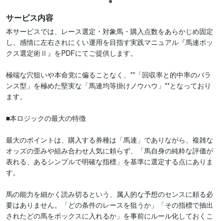
サービス内容
​本サービスでは、レース選定・対象馬・購入点数をあらかじめ固定
し、感情に左右されにくい運用を目指す実践マニュアル『馬連ボッ
クス選定術Ⅱ』をPDFにてご提供します。

​極端な穴狙いや本命党に偏ることなく、**「回収率と的中率のバラ
ンス型」を極めた堅実な「馬連均等掛けノウハウ」**となっており
ます。

​■本ロジックの最大の特徴

​最大のポイントは、購入する券種は「馬連」でありながら、複雑な
オッズの歪みや組み合わせ人気に頼らず、「馬自身の純粋な評価が
表れる、あるシンプルで明確な指標」を基準に選定する点にありま
す。

​馬の能力を細かく読み切るという、属人的な予想のセンスに頼る必
要はありません。「どの条件のレースを狙うか」「その指標で抽出
されたどの馬をボックスに入れるか」を事前にルール化しておくこ