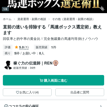
1/5
ホーム
資産運用・副業の相談
その他（資産運用・副業の相談）
直前の迷いを排除する「馬連ボックス選定術」教え
ます
回収率と的中率の黄金比！完全無裁量の馬連均等掛けノウハウ
5.0
(1)
1
件
評価
販売実績
5
枠 / お願い中：
0
人
残り
稼ぐ力の伝道師｜REN
総販売実績：
36件
購入画面に進む
お気に入り(4)
出品者に質問
ココナラの安心保証