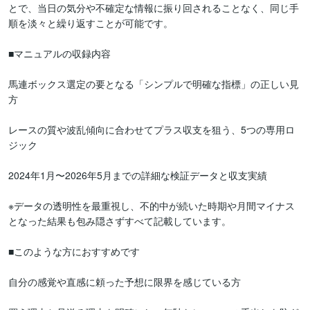
とで、当日の気分や不確定な情報に振り回されることなく、同じ手
順を淡々と繰り返すことが可能です。

​■マニュアルの収録内容

​馬連ボックス選定の要となる「シンプルで明確な指標」の正しい見
方

​レースの質や波乱傾向に合わせてプラス収支を狙う、5つの専用ロ
ジック

​2024年1月〜2026年5月までの詳細な検証データと収支実績

​※データの透明性を最重視し、不的中が続いた時期や月間マイナス
となった結果も包み隠さずすべて記載しています。

​■このような方におすすめです

​自分の感覚や直感に頼った予想に限界を感じている方
