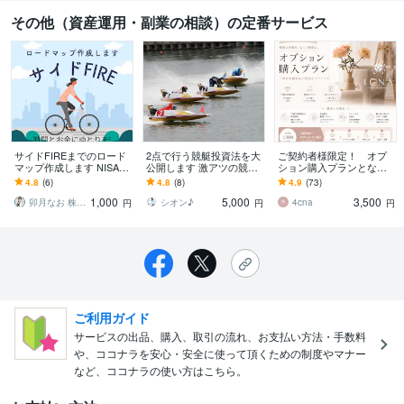
その他（資産運用・副業の相談）の定番サービス
サイドFIREまでのロード
2点で行う競艇投資法を大
ご契約者様限定！ オプ
マップ作成します NISA含
公開します 激アツの競艇
ション購入プランとなり
む株式投資でサイドFIRE
投資術。張り付き不要。1
ます ご契約者様限定のオ
4.8
(6)
4.8
(8)
4.9
(73)
を目指す道筋をお届け！
日最大6レースまで
プション購入プランです
1,000
5,000
3,500
卯月なお 株とNISAと不動産
シオン♪
4cna
円
円
円
ご利用ガイド
サービスの出品、購入、取引の流れ、お支払い方法・手数料
や、ココナラを安心・安全に使って頂くための制度やマナー
など、ココナラの使い方はこちら。