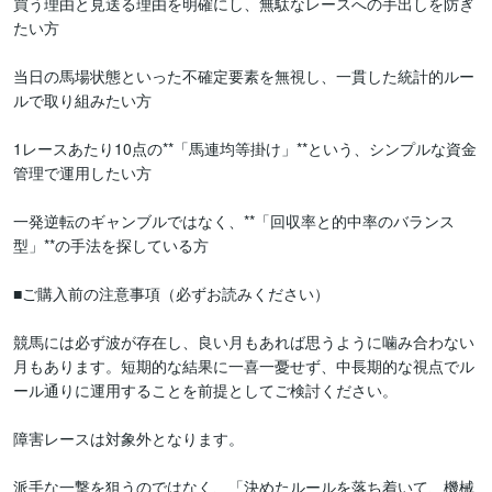
​買う理由と見送る理由を明確にし、無駄なレースへの手出しを防ぎ
たい方

​当日の馬場状態といった不確定要素を無視し、一貫した統計的ルー
ルで取り組みたい方

​1レースあたり10点の**「馬連均等掛け」**という、シンプルな資金
管理で運用したい方

​一発逆転のギャンブルではなく、**「回収率と的中率のバランス
型」**の手法を探している方

​■ご購入前の注意事項（必ずお読みください）

​競馬には必ず波が存在し、良い月もあれば思うように噛み合わない
月もあります。短期的な結果に一喜一憂せず、中長期的な視点でル
ール通りに運用することを前提としてご検討ください。

​障害レースは対象外となります。

​派手な一撃を狙うのではなく、「決めたルールを落ち着いて、機械