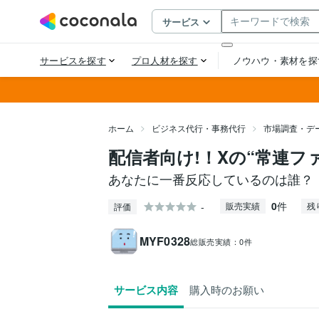
ホーム
ビジネス代行・事務代行
市場調査・デ
配信者向け!！Xの“常連フ
あなたに一番反応しているのは誰？
0
件
-
販売実績
残
評価
MYF0328
総販売実績：
0件
サービス内容
購入時のお願い