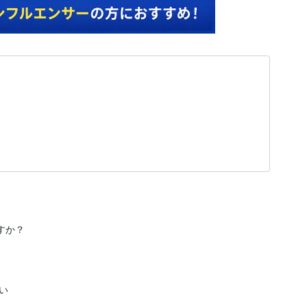
か？


