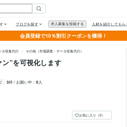
会員登録で10％割引クーポンを獲得！
ータ収集代行
その他（市場調査・データ収集代行）
ァン”を可視化します
3
枠 / お願い中：
0
人
り
お気に入り（0）