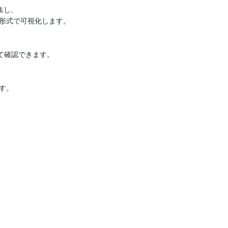
集し、

形式で可視化します。

て確認できます。

。
