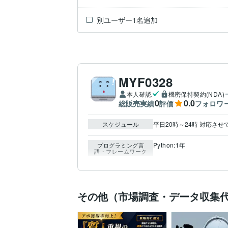
別ユーザー1名追加
MYF0328
本人確認
機密保持契約(NDA)
0
0.0
総販売実績
評価
フォロワ
スケジュール
平日20時～24時 対応さ
Python:1年
プログラミング言
語・フレームワーク
その他（市場調査・データ収集