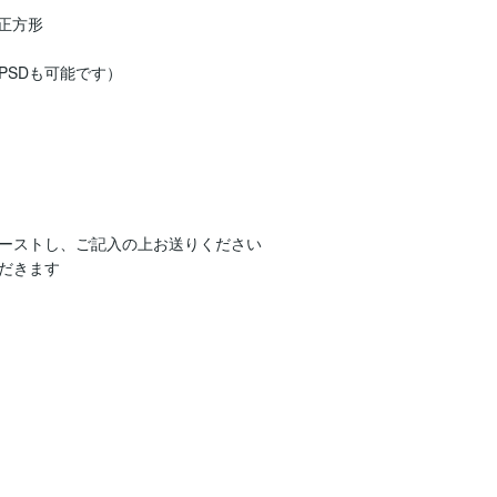
正方形

PSDも可能です）

ーストし、ご記入の上お送りください

だきます
