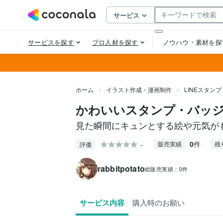
ホーム
イラスト作成・漫画制作
LINEスタン
かわいいスタンプ・バッ
見た瞬間にキュンとする絵や元気が
0
件
-
販売実績
残
評価
rabbitpotato
総販売実績：
0件
サービス内容
購入時のお願い