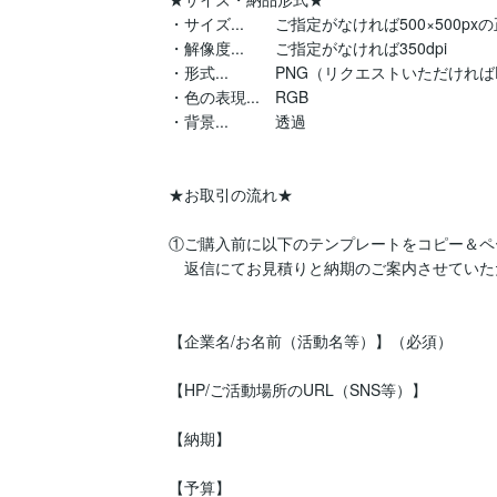
・サイズ...　　ご指定がなければ500×500pxの
・解像度...　　ご指定がなければ350dpi

・形式...　　　PNG（リクエストいただければ
・色の表現...　RGB

・背景...　　　透過

★お取引の流れ★

①ご購入前に以下のテンプレートをコピー＆ペ
　返信にてお見積りと納期のご案内させていた
【企業名/お名前（活動名等）】（必須）

【HP/ご活動場所のURL（SNS等）】

【納期】

【予算】
