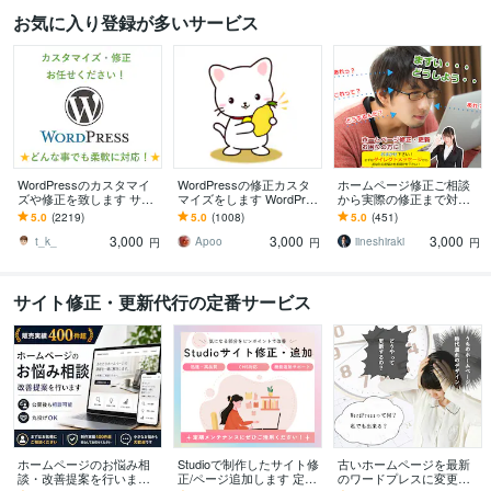
お気に入り登録が多いサービス
WordPressのカスタマイ
WordPressの修正カスタ
ホームページ修正ご相談
ズや修正を致します サイ
マイズをします WordPres
から実際の修正まで対応
トのカスタマイズ・レイ
sのカスタマイズ・修正お
します もう一人のスタッ
5.0
(2219)
5.0
(1008)
5.0
(451)
アウト変更致します
手伝い！
フとして活用！WordPres
3,000
3,000
3,000
sにも対応！
t_k_
Apoo
iineshiraki
円
円
円
サイト修正・更新代行の定番サービス
ホームページのお悩み相
Studioで制作したサイト修
古いホームページを最新
談・改善提案を行います
正/ページ追加します 定期
のワードプレスに変更し