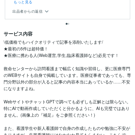
もっと見る
出品者からの返信
サービス内容
\低価格でもハイクオリティで記事を添削いたします/

★最初の5件は超特価！

★医療に携わる人(Web運営,学生,臨床看護師など)必見です！

救命センターから訪問看護まで幅広く知識や習得し、更に医療専門
のWEBサイトも自身で掲載しています。医療従事者であっても、専
門分野以外の部分が入ると記事の内容本当にあっているか……不安
になりますよね。

WebサイトやチャットGPTで調べても必ずしも正解とは限らない。
特にAIで動画作成していただくと分かるように、AIも完璧ではあり
ません。(画像上の『補足』をご参照ください！)

また、看護学生や新人看護師で自身の作成したものや勉強に不安が
ありますが、先輩看護師にはなかなか見てもらえない。こちらで