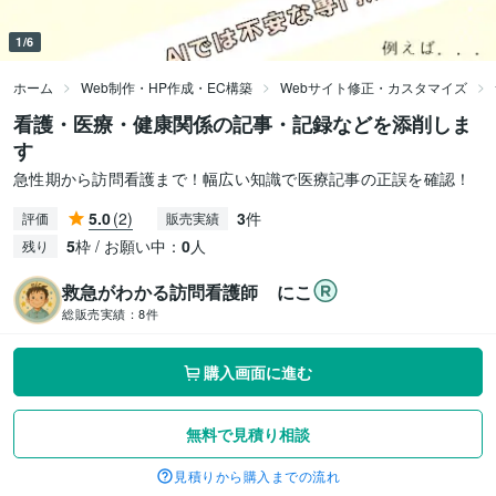
1/6
ホーム
Web制作・HP作成・EC構築
Webサイト修正・カスタマイズ
看護・医療・健康関係の記事・記録などを添削しま
す
急性期から訪問看護まで！幅広い知識で医療記事の正誤を確認！
5.0
(2)
3
件
評価
販売実績
5
枠 / お願い中：
0
人
残り
救急がわかる訪問看護師 にこ
総販売実績：
8件
購入画面に進む
無料で見積り相談
見積りから購入までの流れ