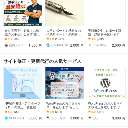
金欠看護学生必見！お勉
大学レポートや感想文の
実績660件！レポート課
強のお手伝いします 超最
作成サポート・添削をし
題、試験を手伝います 理
安値です！即日対応無料
ます 幅広いジャンルに対
系大学院修了生がレポー
4.9
(49)
4.9
(1267)
4.9
(202)
です！
応します!!即日納品も対応
ト課題の補助、指導、添
1,500
2,000
2,000
可能です！
削します。
筋肉メンズナース
aptx4869_00
Education LABORATORY
円
円
円
サイト修正・更新代行の人気サービス
HP制作者様へアフターフ
WordPressのカスタマイ
WordPressのカスタマイ
ォローの修正・変更致し
ズ・修正します ちょっと
ズや修正を致します サイ
ます ホームページの修
ここ修正して欲しい！な
トのカスタマイズ・レイ
5.0
(55)
5.0
(281)
5.0
(2219)
正・変更・追加等にご利
ど。
アウト変更致します
3,000
3,000
3,000
用ください。
VERONICA（ヴェロニカ）
ふくっち＠Coding（Design）
t_k_
円
円
円