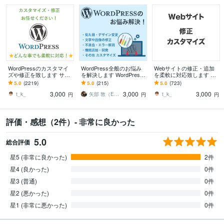
WordPressのカスタマイ
WordPress全般のお悩み
Webサイトの修正・追加
ズや修正を致します サイ
を解決します WordPress
を柔軟に対応致します 静
トのカスタマイズ・レイ
の修正、カスタマイズ、
的サイトや外部プラット
5.0
(2219)
5.0
(215)
5.0
(723)
アウト変更致します
問題解決などお任せ！
フォームなどの修正をお
3,000
3,000
3,000
手伝いします。
t_k_
矢部 敦（Edel Hearts）
t_k_
円
円
円
評価・感想（2件）- 非常に良かった
5.0
総合評価
星5 (非常に良かった)
2件
星4 (良かった)
0件
星3 (普通)
0件
星2 (悪かった)
0件
星1 (非常に悪かった)
0件