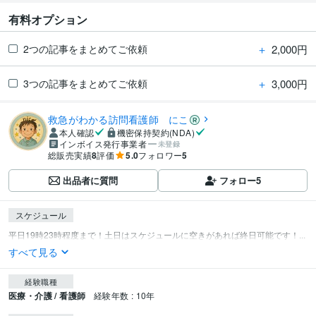
有料オプション
＋
2,000円
2つの記事をまとめてご依頼
＋
3,000円
3つの記事をまとめてご依頼
救急がわかる訪問看護師 にこ
本人確認
機密保持契約(NDA)
インボイス発行事業者
未登録
総販売実績
8
評価
5.0
フォロワー
5
出品者に質問
フォロー
5
スケジュール
平日19時23時程度まで！土日はスケジュールに空きがあれば終日可能です！...
すべて見る
経験職種
医療・介護 / 看護師
経験年数 : 10年