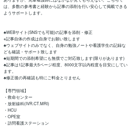
は、多数の参考書と経験から記事の添削を行い安心して掲載できる
ようサポートします。

♣︎WEBサイト(SNSでも可能)の記事を添削・修正

※記事自体の作成は自身でお願い致します

♣︎ウェブサイトのみでなく、自身の勉強ノートや看護学生の記録な
ども確認・サポート致します

♣︎短期間での添削希望にも無償でご対応致します(限りがあります)

♣︎記事は1記事最大5ページ程度、8000文字以内程度を目安にしてい
ます。

♣︎修正後の再確認も特にご料金とりません

【専門領域】

・救命センター

・放射線科(IVR.CT.MRI)

・HCU

・OPE室

・訪問看護ステーション
