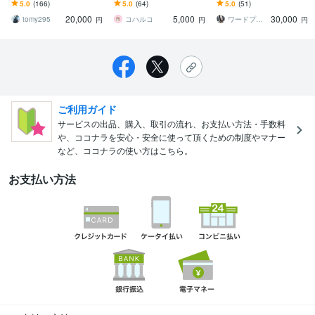
制作実績400件超。お気軽
メンテナンスに是非ご活
ます 初心者でも簡単に更
5.0
(166)
5.0
(64)
5.0
(51)
にご相談ください
用ください！
新可能！SEOコーティン
20,000
5,000
30,000
グ、ブログも設置可
tomy295
コハルコ
ワードプレスPro
円
円
円
ご利用ガイド
サービスの出品、購入、取引の流れ、お支払い方法・手数料
や、ココナラを安心・安全に使って頂くための制度やマナー
など、ココナラの使い方はこちら。
お支払い方法