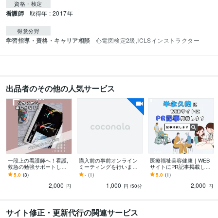
資格・検定
看護師
取得年 : 2017年
得意分野
学習指導・資格・キャリア相談
心電図検定2級,ICLSインストラクター
出品者のその他の人気サービス
一段上の看護師へ！看護,
購入前の事前オンライン
医療福祉美容健康｜WEB
救急の勉強サポートしま
ミーティングを行います
サイトにPR記事掲載しま
す 看護学生歓迎！救命講
ご購入前オンラインでの
す 医療従事者に積極リー
5.0
(3)
-
(1)
5.0
(1)
習受講歴多数の臨床看護
お打ち合わせ・ご相談専
チ！記事に掲載のため効
2,000
1,000
2,000
師が集中講習！
用サービスです！
果はずっと継続！
円
円
/50分
円
サイト修正・更新代行の関連サービス