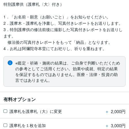
特別護摩供（護摩札〈大〉付き）

1．「お名前・願意（お願いごと）」をお知らせください。

2．護摩木・護摩札を浄書し、写真付きレポートをお送りします。

3．特別護摩供の修法前後に撮影した写真付きレポートをお送りし
ます。

　修法後の写真付きレポートをもって「納品」となります。

4．お札は阿彌陀寺本堂にてお祀りし、祈りを重ねます。
※鑑定・祈祷・施術の結果は、ご自身で判断いただくため
の参考としてご活用ください。効果や成就、特定の結果
を保証するものではありません。医療・法律・投資の助
言ではありません。
有料オプション
＋
2,000円
護摩札を護摩札（大）に変更
＋
3,000円
護摩札を１枚を追加