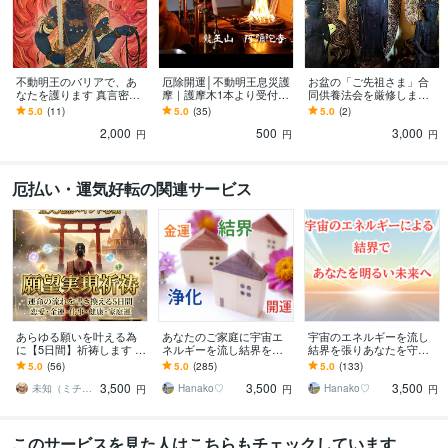
不動明王のバリアで、あ
厄除開運│不動明王息災護
お盆の「ご先祖さま」合
なたを護ります 真言密教
摩｜護摩木1本より受付ま
同供養法会を厳修します
の秘法でネガティブなも
す 月に一度だけしかない
│8月13日厳修（受付締め
5.0
(11)
5.0
(35)
5.0
(2)
のを寄せ付けないプロテ
特別な機会
切り8月10日）
2,000
500
3,000
クション
円
円
円
厄払い・運気好転の関連サービス
あらゆる願いを叶える為
あなたのご家庭に宇宙エ
宇宙のエネルギーを流し
に【5日間】祈祷します ✡️
ネルギーを流し結界を張
結界を張りあなたを守り
五大元素・願望実現オー
ります 引越し、サイキッ
ます サイキックアタック
5.0
(56)
5.0
(285)
5.0
(133)
ダーメイド祈祷✡️
クアタック回避、開運、
から身を守り、心も体も
3,500
3,500
3,500
金運UP、家族関係改善
癒やします。
​未知（ミチ）｜五大元素×インド心眼霊視
Hanako♡
Hanako♡
円
円
円
このサービスを見た人はこちらもチェックしています