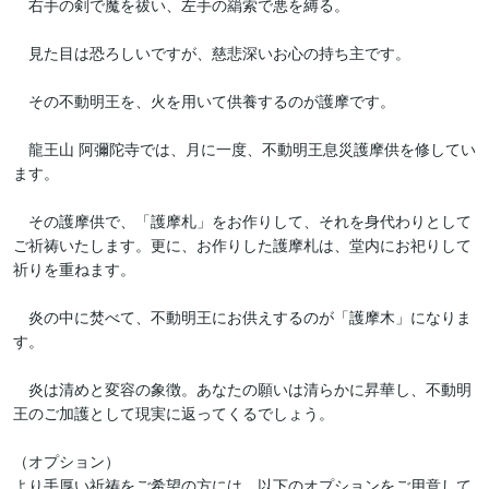
　右手の剣で魔を祓い、左手の羂索で悪を縛る。

　見た目は恐ろしいですが、慈悲深いお心の持ち主です。

　その不動明王を、火を用いて供養するのが護摩です。

　龍王山 阿彌陀寺では、月に一度、不動明王息災護摩供を修してい
ます。

　その護摩供で、「護摩札」をお作りして、それを身代わりとして
ご祈祷いたします。更に、お作りした護摩札は、堂内にお祀りして
祈りを重ねます。

　炎の中に焚べて、不動明王にお供えするのが「護摩木」になりま
す。

　炎は清めと変容の象徴。あなたの願いは清らかに昇華し、不動明
王のご加護として現実に返ってくるでしょう。

（オプション）

より手厚い祈祷をご希望の方には、以下のオプションをご用意して