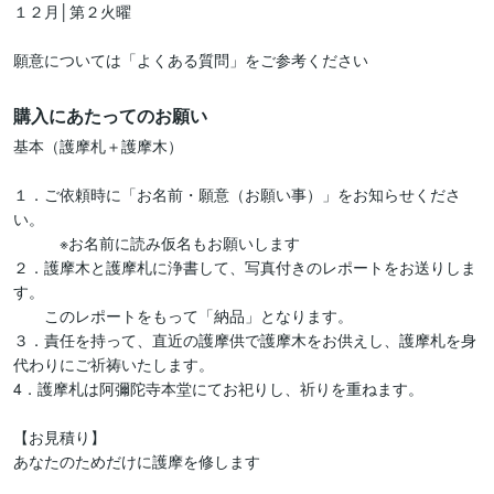
１２月│第２火曜	

願意については「よくある質問」をご参考ください
購入にあたってのお願い
基本（護摩札＋護摩木）

１．ご依頼時に「お名前・願意（お願い事）」をお知らせくださ
い。

　　　※お名前に読み仮名もお願いします

２．護摩木と護摩札に浄書して、写真付きのレポートをお送りしま
す。

　　このレポートをもって「納品」となります。

３．責任を持って、直近の護摩供で護摩木をお供えし、護摩札を身
代わりにご祈祷いたします。

4．護摩札は阿彌陀寺本堂にてお祀りし、祈りを重ねます。

【お見積り】

あなたのためだけに護摩を修します
