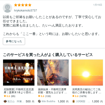
1月15日
hrykokamoto3737
以前もご祈祷をお願いしたことがあるのですが、丁寧で安心してお
任せできました。

実際に結果も出ましたし、たいへん満足したおります。

これからも「ここ一番」という時には、お願いしたいと思います。
参考になった
このサービスを買った人がよく購入しているサービス
厄除開運│不動明王息災護
薬師如来・不動明王護摩
光明真言の秘法にてご先
摩｜護摩木1本より受付ま
祈願・運気を上げます 煩
祖のご供養を致します ご
す 月に一度だけしかない
悩を清らかな願いに転
先祖をご供養して運を開
5.0
(35)
5.0
(133)
5.0
(1679)
特別な機会
化、願い事を成就する力
きたい方、障りを除きた
500
1,000
1,000
を与えます
い方に最適です
龍王山 阿彌陀寺（宗教法人 阿彌陀寺）
little Buddha
大阿闍梨 行光坊昊正
円
円
円