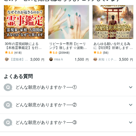
30年の霊視経験による
リピーター専用【ヒーリ
あらゆる願いを叶える為
【本格霊事鑑定】を行い
ング】致します ☆波動を
に【5日間】祈祷します ✡️
ます 霊現象・家相・家
上げ、流れを良くします
五大元素・願望実現オー
5.0
(418)
5.0
(20948)
5.0
(56)
系・先祖・土地・人間関
☆
ダーメイド祈祷✡️
3,000
1,500
3,500
係・悪縁・因縁・厄払い
【霊能者】天晴
misa k
​未知（ミチ）｜五大元素×インド心眼霊視
円
円
円
よくある質問
どんな願意がありますか？──①
どんな願意がありますか？──②
どんな願意がありますか？──③