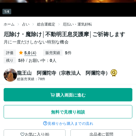
1/4
ホーム
占い
総合運鑑定
厄払い・運気好転
厄除け・魔除け│不動明王息災護摩│ご祈祷します
月に一度だけしかない特別な機会
5.0
(4)
5
件
評価
販売実績
5
枠 / お願い中：
0
人
残り
龍王山 阿彌陀寺（宗教法人 阿彌陀寺）
総販売実績：
78件
購入画面に進む
無料で見積り相談
見積りから購入までの流れ
お気に入り(6)
出品者に質問