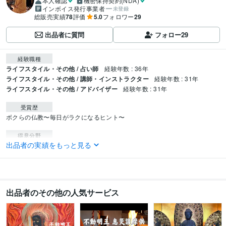
本人確認
機密保持契約(NDA)
インボイス発行事業者
未登録
総販売実績
78
評価
5.0
フォロワー
29
出品者に質問
フォロー
29
経験職種
ライフスタイル・その他 / 占い師
経験年数 : 36年
ライフスタイル・その他 / 講師・インストラクター
経験年数 : 31年
ライフスタイル・その他 / アドバイザー
経験年数 : 31年
受賞歴
ボクらの仏教〜毎日がラクになるヒント〜
得意分野
出品者の実績をもっと見る
占い
加持祈祷
供養
仏教
密教
真言宗
学歴
高野山大学
1989年3月 ~ 1993年2月
出品者のその他の人気サービス