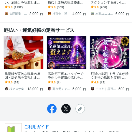
い、厄除けを祈願します
摘む】運勢の軌道修正を
テクションする占いしま
厄除大師の秘法で災厄か
します 何をしても結果に
す ユニコーンは洞察力が
5.0
(1132)
5.0
(303)
5.0
(268)
ら逃れ、悪循環から抜け
恵まれず藁をもすがる思
あり悪意あるものから護
2,000
4,000
6,000
出したい方に！！
いで苦しい方の緊急救済
るのが1番得意です
大阿闍梨 行光坊昊正
神宮寺 禅
本家ユニコーンの使者桜10周年ありがとう
円
円
円
厄払い・運気好転の定番サービス
陰陽師が霊的な現象の原
高次元宇宙エネルギーで
厄祓い鑑定│トラブルが続
因・対処法を霊視します
浄化し全運気の流れを整
く本当の原因を霊視しま
霊的な体験・霊障・原因
えます 今一番必要なエネ
す 厄・負のエネルギーを
5.0
(39)
5.0
(1)
4.8
(12)
不明の不調｜原因やその
ルギー施術で流れをよく
読み解き、運気を整える
18,000
5,000
500
意味を視ます
します
方法をお伝えします
桜アズサ☯️
高次元チャネラー・ヒーラー灯宙 （ひそら
イツキ｜霊視×未来透視
円
円
円
ご利用ガイド