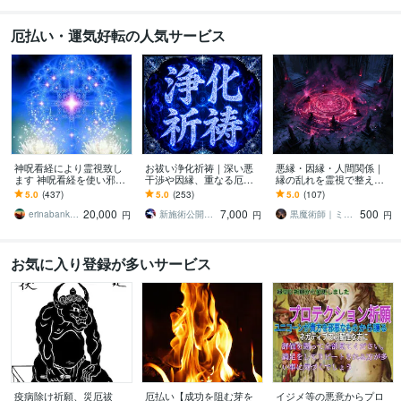
厄払い・運気好転の人気サービス
神呪看経により霊視致し
お祓い浄化祈祷｜深い悪
悪縁・因縁・人間関係｜
ます 神呪看経を使い邪気
干渉や因縁、重なる厄祓
縁の乱れを霊視で整えま
や凡ゆる者を霊視致しま
います 原因不明の不調、
す 悪縁・因縁・執着を霊
5.0
(437)
5.0
(253)
5.0
(107)
す
悪縁、悪運トラブルを厄
視で見抜き霊的浄化へ導
20,000
7,000
500
除け祈祷で解決へ導く
く「秘儀鑑定」
erinabankband
新施術公開→≪相手意識強制変化≫◆星桜龍
黒魔術師｜ミレイ
円
円
円
お気に入り登録が多いサービス
疫病除け祈願、災厄祓
厄払い【成功を阻む芽を
イジメ等の悪意からプロ