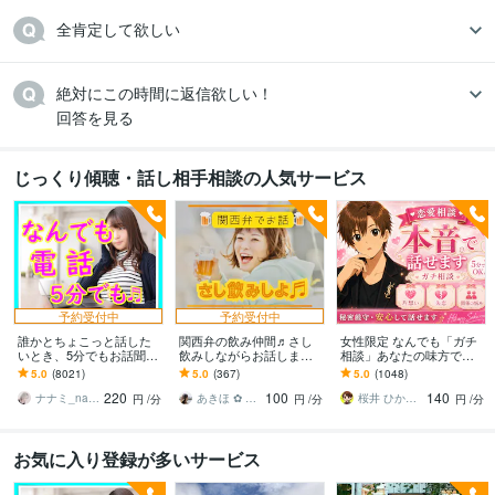
絶対にこの時間に返信欲しい！

じっくり傾聴・話し相手相談の人気サービス
予約受付中
予約受付中
誰かとちょこっと話した
関西弁の飲み仲間♬さし
女性限定 なんでも「ガチ
いとき、5分でもお話聞き
飲みしながらお話します
相談」あなたの味方で話
ます 疲れた～、でもカウ
何となく話したい✨酔った
ます 男性目線で、あなた
5.0
(8021)
5.0
(367)
5.0
(1048)
ンセリングじゃない、な
時のいい気分のまま⭐︎お話
の恋の“答え”を言葉にしま
220
100
140
んとなく雑談聞いて～
しましょう
す。
ナナミ_nanami
あきほ ✿ 元気を届ける関西女子✨
桜井 ひかる｜経験豊富の恋愛相談室
円
/分
円
/分
円
/分
お気に入り登録が多いサービス