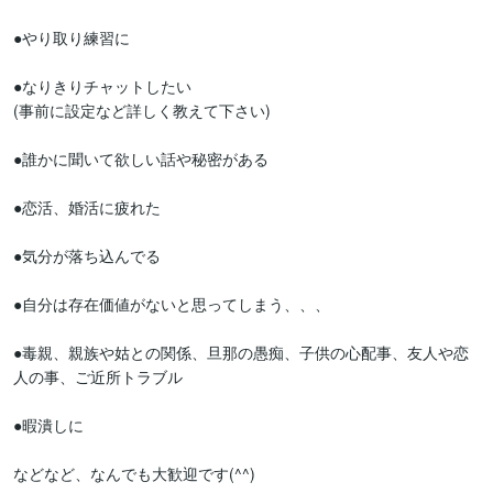
●やり取り練習に

●なりきりチャットしたい

(事前に設定など詳しく教えて下さい)

●誰かに聞いて欲しい話や秘密がある

●恋活、婚活に疲れた

●気分が落ち込んでる

●自分は存在価値がないと思ってしまう、、、

●毒親、親族や姑との関係、旦那の愚痴、子供の心配事、友人や恋
人の事、ご近所トラブル

●暇潰しに

などなど、なんでも大歓迎です(^^)
