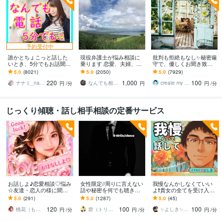
予約受付中
誰かとちょこっと話した
現役弁護士が悩み相談に
批判も拒絶もなし✨秘密厳
いとき、5分でもお話聞き
乗ります 恋愛、夫婦、学
守で、優しくお聞き致し
ます 疲れた～、でもカウ
校、会社、お金，単なる
ます ✨お試し１分から✨
5.0
(8021)
5.0
(2050)
5.0
(7929)
ンセリングじゃない、な
愚痴など何でもOK！
違うかな？と思ったら途
220
1,000
100
んとなく雑談聞いて～
中で切って構いません
ナナミ_nanami
なんでも相談員
create my life
円
/分
円
円
/分
じっくり傾聴・話し相手相談の定番サービス
お話しよ♪恋愛相談♡悩み
女性限定//周りに言えない
我慢なんかしなくていい
☆友達・恋人の様に聞き
話や秘密を何でも聴きま
よ❗貴女の全てを受け入れ
ます YouTuber!悩み相談・
す 誰かに自分の中にある
ます ☘️悩み/愚痴/雑談/恋
5.0
(291)
5.0
(1287)
5.0
(45)
復縁・片思い・成就しま
ものを聴いて欲しいあな
愛話何でも話して/1分から
120
100
100
す様に♪
たへ
でも大丈夫
桃花（ももか）♡強運パワー心のオアシス♡
砦（トリデ）
✨よしき✨が心を優しく癒して笑顔にします
円
/分
円
/分
円
/分