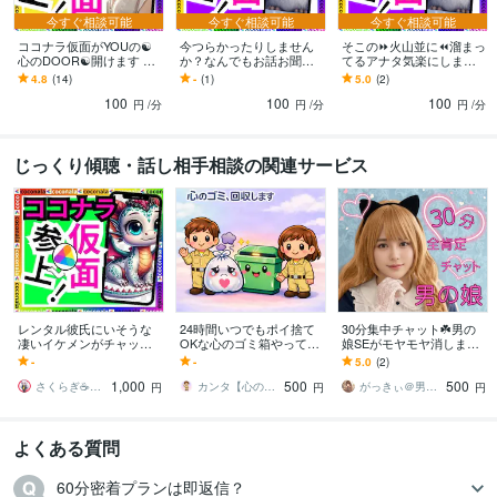
縮毛矯正施術:10年
ヘアーカット施術:10年
ボディーペイティング:10年
今すぐ相談可能
今すぐ相談可能
今すぐ相談可能
ヘアーアップ施術:10年
ココナラ仮面がYOUの☯️
今つらかったりしません
そこの⏩火山並に⏪溜まっ
心のDOOR☯️開けます 一
か？なんでもお話お聞き
てるアナタ気楽にします
人の時誰かと話したい❇️ま
します 愚痴、悩み、心の
指名率No.1現役スタイリ
4.8
(14)
-
(1)
5.0
(2)
得意分野
わりに流される⚠️ダイエ
モヤモヤ、恋愛、人間関
スト✅私の話聞いて✅普通
悩み相談・カウンセリング
悩み、恋愛、話し、愚痴、何でもどうぞ
話し
100
100
100
ット❣️
係等☆あなたの避難所に
の雑談
円
/分
円
/分
円
/分
相手、愚痴聞き
話し相手、愚痴聞き
話し相手、愚痴聞き
話し相手、愚痴
聞き
話し相手、愚痴聞き
話し相手、愚痴聞き
対人関係の悩み相談
対人
じっくり傾聴・話し相手相談の関連サービス
関係の悩み相談
対人関係の悩み相談
悩み相談・カウンセリング
恋愛相談・アドバイス
恋愛相談・アドバイス
恋愛相談・アドバイス
恋愛相談・アドバイス
仕事・職場・キャリアの悩
み相談
仕事・職場・キャリアの悩み相談
仕事・職場・キャリアの悩み相
談
心の悩み
心の悩み
心の悩み
学歴
ココナラフリーランス研究中学校
2024年3月 ~ 現在
レンタル彼氏にいそうな
24時間いつでもポイ捨て
30分集中チャット☘️男の
ココナラフリーランス研究高校
2024年3月 ~ 現在
凄いイケメンがチャット
OKな心のゴミ箱やってま
娘SEがモヤモヤ消します
します 何でも歓迎★悩み/
す 否定一切なし！愚痴・
30分で心スッキリ☘️男の
-
-
5.0
(2)
ココナラフリーランス研究専門学校
2024年3月 ~ 現在
愚痴/相談/恋愛相談/応援し
モヤモヤをここに捨てて
娘SEが貴方の味方になり
ココナラフリーランス研究大学
1,000
2024年3月 ~ 現在
500
500
て/誉めて等
いきませんか？
ます
さくらぎ☕りょう⛎癒やし電話相談サロン
カンタ【心のお悩み管理人・占い師】
がっきぃ＠男の娘の聞き役
円
円
円
ココナラフリーランス研究大学
2024年3月 ~ 現在
ココナラフリーランス研究大学
2024年3月 ~ 現在
よくある質問
ココナラフリーランス研究大学
2024年3月 ~ 現在
ココナラフリーランス研究大学
2024年3月 ~ 現在
2024年3月 ~ 現在