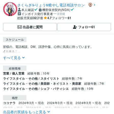
さくらぎ☕りょう⛎癒やし電話相談サロン
本人確認
機密保持契約(NDA)
インボイス発行事業者
未登録
総販売実績
32
評価
4.7
フォロワー
61
出品者に質問
フォロー
61
スケジュール
皆様の、電話相談、DM、誹謗中傷、心待に気長に待っています。

❮出来るこ...
すべて見る
経験職種
営業 / 個人営業
経験年数 : 10年
ライフスタイル・その他 / スタイリスト
経験年数 : 7年
ライフスタイル・その他 / 美容師・ネイリスト・美容家
経験年数 : 7年
ライフスタイル・その他 / シェフ・パティシエ
経験年数 : 10年
職歴
ココナラ
2024年3月 ~ 現在
2024年3月 ~ 現在
2024年3月 ~ 現在
202
4年3月 ~ 現在
2024年3月 ~ 現在
2024年3月 ~ 現在
2024年3月 ~ 現在
出品者の実績をもっと見る