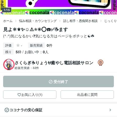
1/15
ホーム
悩み相談・カウンセリング
話し相手・愚痴聞き相談
じっくり
見よ⚛️⚜️✨☺️⚠️⭐️✳️⭕️☎️✅☕️ます
(^.^)気になるかい❓気になる方はページをポチッと☯️☘️
-
0
件
評価
販売実績
5
枠 / お願い中：
0
人
残り
さくらぎ☕りょう⛎癒やし電話相談サロン
総販売実績：
32件
受付終了
お気に入り(1)
出品者に質問
ココナラの安心保証