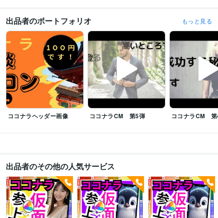
受賞歴
ココナラ レギュラーランク
小学校の作文・・・『内容覚えてない』
中学
出品者のポートフォリオ
もっと見る
校の作文・・・『家を探せばある』
高校の作文・・・『恥ずかしくて見た
くない』
父親に褒められた・・・・スゴい昔
母親に褒められた・・・・
スゴい昔
友人に誕生日を祝われた
小、中、高の体育祭で全種目1位と
る・・・コレ本当です
小、中、高の学力テストでヤバい点取って先生にシ
バキ倒される
和太鼓で地域行事で演奏
和太鼓で都内某ホール、都内某神
社で演奏多数
国内美容大会カラー部門で入賞経験多数
国内美容大会パー
マ部門で入賞経験多数
国内美容大会カット部門で入賞経験多数
国内美容
大会アップ部門で入賞経験多数
ビジネス・クリエイティブツール
ココナラヘッダー画像
ココナラCM 第5弾
ココナラCM 第
WordPress:5年
Excel:5年
Google サイト:10年
Google スプレッドシート:5年
Google ドキュメント:5年
PowerPoint:5年
Word:5年
一太郎:3年
ChatGPT:1年
Adobe Photoshop:3年
Adobe Premiere Pro:3年
Final Cut Pro:3年
Canva:3年
出品者のその他の人気サービス
その他ツール
コミュニケーションスキル:20年
生来の愚痴聞き、寄り添い、思いやる精神:20年
人を笑わせる心意気:20年
日本語をネイティブに話せる資格:20年
人の美点を見つける:20年
話しやすい人柄:20年
杓子定規に物を考えない:20年
大所高所に物を見る:20年
ヘアカラー施術:10年
パーマ施術:10年