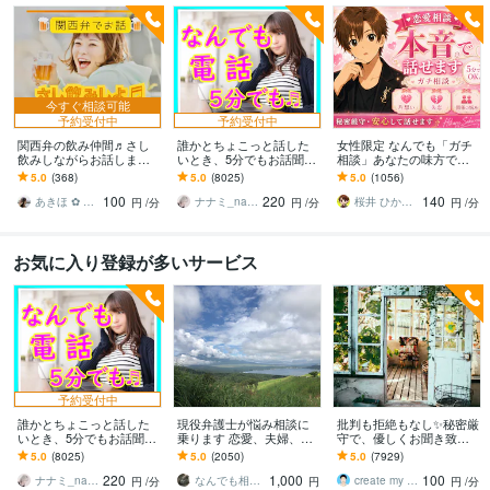
今すぐ相談可能
予約受付中
予約受付中
関西弁の飲み仲間♬さし
誰かとちょこっと話した
女性限定 なんでも「ガチ
飲みしながらお話します
いとき、5分でもお話聞き
相談」あなたの味方で話
何となく話したい✨酔った
ます 疲れた～、でもカウ
ます 男性目線で、あなた
5.0
(368)
5.0
(8025)
5.0
(1056)
時のいい気分のまま⭐︎お話
ンセリングじゃない、な
の恋の“答え”を言葉にしま
100
220
140
しましょう
んとなく雑談聞いて～
す。
あきほ ✿ 元気を届ける関西女子✨
ナナミ_nanami
桜井 ひかる｜経験豊富の恋愛相談室
円
/分
円
/分
円
/分
お気に入り登録が多いサービス
予約受付中
誰かとちょこっと話した
現役弁護士が悩み相談に
批判も拒絶もなし✨秘密厳
いとき、5分でもお話聞き
乗ります 恋愛、夫婦、学
守で、優しくお聞き致し
ます 疲れた～、でもカウ
校、会社、お金，単なる
ます ✨お試し１分から✨
5.0
(8025)
5.0
(2050)
5.0
(7929)
ンセリングじゃない、な
愚痴など何でもOK！
違うかな？と思ったら途
220
1,000
100
んとなく雑談聞いて～
中で切って構いません
ナナミ_nanami
なんでも相談員
create my life
円
/分
円
円
/分