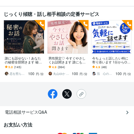
じっくり傾聴・話し相手相談の定番サービス
誰にも話せない！あなた
男性限定♡ 今すぐやさし
今ちょっと話したい時に
の秘密全部聞きます 秘密
くお話聞きます 誰にも話
寄り添います 1分からOK
厳守♡複雑恋愛、性のお
せない話/でも誰かに聞い
｜雑談も気持ちの整理も
5.0
(145)
4.9
(364)
4.9
(48)
悩み、人間関係などなん
てほしい話
大丈夫
100
100
100
でも話して♡
恋を照らす夜桜タロット＊桜夜 おはる
丸山ゆか やさしい話し相手
箔 心の相談室
円
/分
円
/分
円
/分
電話相談サービスQ&A
お支払い方法