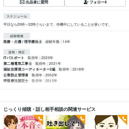
出品者に質問
フォロー
4
スケジュール
平日なら20時～22時ぐらいまで、待機中にしていることが多いです。
経験職種
医療・介護 / 理学療法士
経験年数 : 14年
資格・検定
ITパスポート
取得年 : 2020年
第二種電気工事士
取得年 : 2021年
福祉住環境コーディネーター2級
取得年 : 2016年
公害防止管理者
取得年 : 2002年
呼吸療法認定士
取得年 : 2012年
じっくり傾聴・話し相手相談の関連サービス