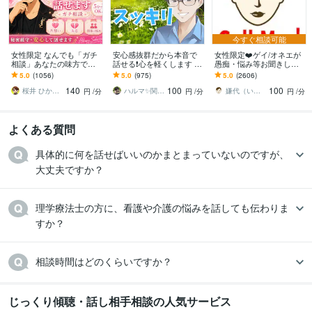
今すぐ相談可能
女性限定 なんでも「ガチ
安心感抜群だから本音で
女性限定❤️ゲイ/オネエが
相談」あなたの味方で話
話せる❗️心を軽くします あ
愚痴・悩み等お聞きしま
ます 男性目線で、あなた
なたの気持ちを最優先✨否
す 女性限定！ゲイ/オネエ
5.0
(1056)
5.0
(975)
5.0
(2606)
の恋の“答え”を言葉にしま
定せず秘密厳守！愚痴・
が恋愛/人間関係など何で
140
100
100
す。
雑談OK
も聞くわよ！
桜井 ひかる｜経験豊富の恋愛相談室
ハルマ✨関西の傾聴マスター
嫌代（いやよ）
円
/分
円
/分
円
/分
よくある質問
具体的に何を話せばいいのかまとまっていないのですが、
大丈夫ですか？
理学療法士の方に、看護や介護の悩みを話しても伝わりま
すか？
相談時間はどのくらいですか？
じっくり傾聴・話し相手相談の人気サービス