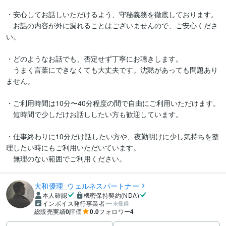
・安心してお話しいただけるよう、守秘義務を徹底しております。

　お話の内容が外に漏れることはございませんので、ご安心くださ
い。

・どのようなお話でも、否定せず丁寧にお聴きします。

　うまく言葉にできなくても大丈夫です。沈黙があっても問題あり
ません。

・ご利用時間は10分〜40分程度の間で自由にご利用いただけます。

　短時間で少しだけお話ししたい方も歓迎しています。

・仕事終わりに10分だけ話したい方や、夜勤明けに少し気持ちを整
理したい時にもご利用いただいています。

　無理のない範囲でご利用ください。
大和優理_ウェルネスパートナー
本人確認
機密保持契約(NDA)
インボイス発行事業者
未登録
総販売実績
0
評価
0.0
フォロワー
4