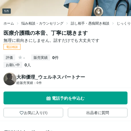
1/1
ホーム
悩み相談・カウンセリング
話し相手・愚痴聞き相談
じっくり
医療介護職の本音、丁寧に聴きます
無理に前向きにしません。話すだけでも大丈夫です
電話相談
-
0
件
評価
販売実績
0
人
お願い中
大和優理_ウェルネスパートナー
総販売実績：
0件
電話予約を申込む
お気に入り(1)
出品者に質問