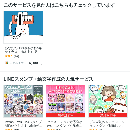
このサービスを見た人はこちらもチェックしています
あなただけのゆるかわpop
なイラスト描きます アイ
コン・ロゴ・グッズ・プ
5.0
(10)
レゼントにも◎
6,000
シェルイラストレーション
円
LINEスタンプ・絵文字作成の人気サービス
満枠対応中
満枠対応中
Twitch・YouTubeスタンプ
アニメーション対応◎か
プロが制作☆アニメーシ
制作いたします twitch/You
わいいスタンプを作成し
ョンスタンプ制作します L
Tube/tiktok配信用スタンプ
ます 企業実績多数有！Yo
INE、YouTube、Twitch用