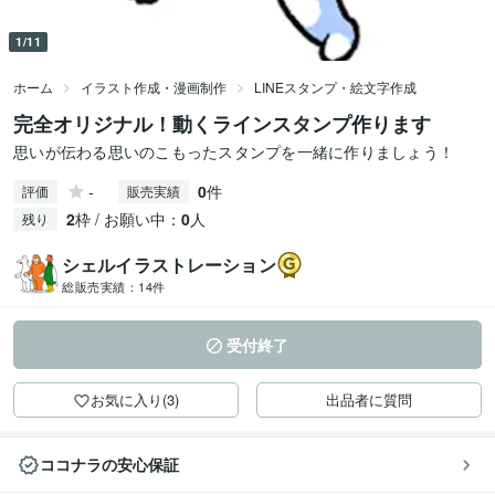
1/11
ホーム
イラスト作成・漫画制作
LINEスタンプ・絵文字作成
完全オリジナル！動くラインスタンプ作ります
思いが伝わる思いのこもったスタンプを一緒に作りましょう！
-
0
件
評価
販売実績
2
枠 / お願い中：
0
人
残り
シェルイラストレーション
総販売実績：
14件
受付終了
お気に入り(3)
出品者に質問
ココナラの安心保証