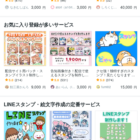
5.0
(870)
5.0
(96)
5.0
(32)
制作
uTube・Twitch・TikTok☆
アニメスタンプ制作☆
3,000
3,000
40,000
なきむしぱん
atori（a10ri_p）
しろくじらプラスし
円
円
円
お気に入り登録が多いサービス
配信サイト用バッチ・ス
告知画像付き！配信で使
クセ強！独特すぎのスタ
タンプイラスト制作しま
えるスタンプを制作しま
ンプ！見たくなります 大
す 企業実績あり！メンバ
す アニメーションスタン
手企業様お墨付きクオリ
5.0
(214)
5.0
(531)
5.0
(374)
ーシップやサブスク特典
プも対応はじめました！
ティ！キャラ映え間違い
9,000
3,000
15,000
に最適！
ナシ！
飴三屋かんろ
あいらん（iran_stn）
fumi02
円
円
円
LINEスタンプ・絵文字作成の定番サービス