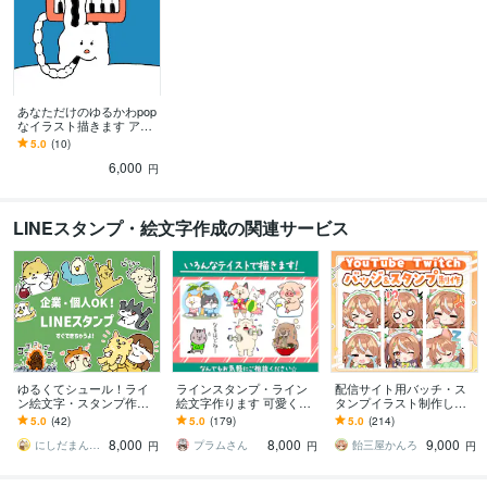
あなただけのゆるかわpop
なイラスト描きます アイ
コン・ロゴ・グッズ・プ
5.0
(10)
レゼントにも◎
6,000
円
LINEスタンプ・絵文字作成の関連サービス
ゆるくてシュール！ライ
ラインスタンプ・ライン
配信サイト用バッチ・ス
ン絵文字・スタンプ作成
絵文字作ります 可愛くて
タンプイラスト制作しま
します ペットや似顔絵、
時々シュールなラインス
す 企業実績あり！メンバ
5.0
(42)
5.0
(179)
5.0
(214)
企業のオリジナルキャラ
タンプ・ライン絵文字作
ーシップやサブスク特典
8,000
8,000
9,000
クターをスタンプに◎
ります。
に最適！
にしだまんまる
プラムさん
飴三屋かんろ
円
円
円