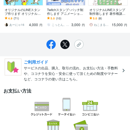
オリジナルのLINEスタン
Twitchスタンプ･バッチ制
オリジナルLINEスタンプ
プ作ります オリジナルの
作します アニメーション
制作致します 著作権譲渡
スタンプを作成したいけ
スタンプ対応◎VTuberさ
＆商用、二次利用可能な
4.9
(71)
5.0
(10)
5.0
(8)
ど出来ない方
んを応援したい！
コミコミ価格！
4,000
3,000
15,000
あーにゃ16
こっとん。｜紗透こと
ねこまるうさこ
円
円
円
ご利用ガイド
サービスの出品、購入、取引の流れ、お支払い方法・手数料
や、ココナラを安心・安全に使って頂くための制度やマナー
など、ココナラの使い方はこちら。
お支払い方法