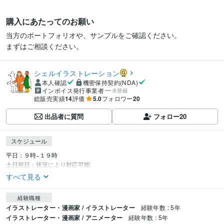
購入にあたってのお願い
当方のポートフォリオや、サンプルをご確認ください。

シェルイラストレーション
本人確認
機密保持契約(NDA)
インボイス発行事業者
未登録
総販売実績
14
評価
5.0
フォロワー
20
出品者に質問
フォロー
20
スケジュール
平日：９時−１９時

土日祝日：状況により対応可能
すべて見る
経験職種
イラストレーター・漫画家 / イラストレーター
経験年数 : 5年
イラストレーター・漫画家 / アニメーター
経験年数 : 5年