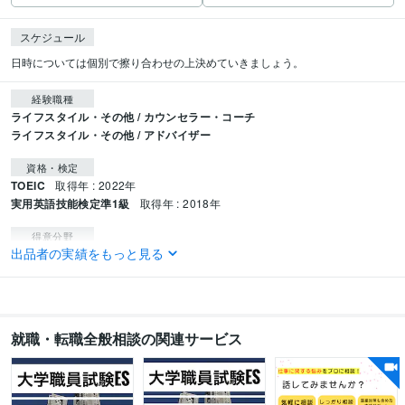
スケジュール
日時については個別で擦り合わせの上決めていきましょう。
経験職種
ライフスタイル・その他 / カウンセラー・コーチ
ライフスタイル・その他 / アドバイザー
資格・検定
TOEIC
取得年 : 2022年
実用英語技能検定準1級
取得年 : 2018年
得意分野
出品者の実績をもっと見る
学習指導・資格・キャリア相談
就活全般に係るカウンセリング
コンサルティング
学歴
慶應義塾大学
2019年3月 ~ 現在
就職・転職全般相談の関連サービス
語学力
英語
日常会話レベル