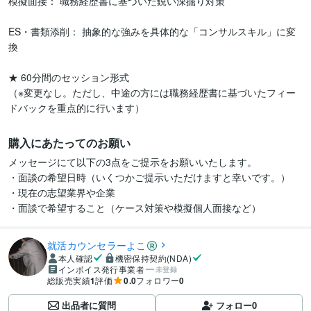
模擬面接： 職務経歴書に基づいた鋭い深掘り対策

ES・書類添削： 抽象的な強みを具体的な「コンサルスキル」に変
換

★ 60分間のセッション形式

（※変更なし。ただし、中途の方には職務経歴書に基づいたフィー
ドバックを重点的に行います）
購入にあたってのお願い
メッセージにて以下の3点をご提示をお願いいたします。

・面談の希望日時（いくつかご提示いただけますと幸いです。）

・現在の志望業界や企業

就活カウンセラーよこ
本人確認
機密保持契約(NDA)
インボイス発行事業者
未登録
総販売実績
1
評価
0.0
フォロワー
0
出品者に質問
フォロー
0