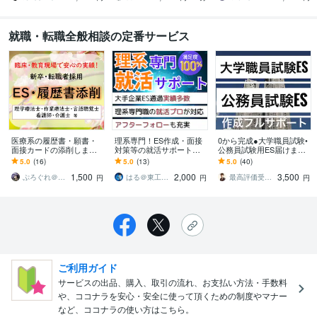
就職・転職全般相談の定番サービス
医療系の履歴書・願書・
理系専門！ES作成・面接
0から完成●大学職員試験•
面接カードの添削します
対策等の就活サポートし
公務員試験用ES届けます
【書類添削】リハビリ看
ます 採用業務もしている
合格多数最短1日●大学職
5.0
(16)
5.0
(13)
5.0
(40)
護師介護士等就活/志望動
現役エンジニアがサポー
員試験•公務員•企業志望動
1,500
2,000
3,500
機自己PR
ト！就活相談もOK！
機自己PR
ぷろぐれ＠理学療法士総合コンサルタント
はる＠東工大卒の現役設計エンジニア
最高評価受賞プラチナランクライター桜
円
円
円
ご利用ガイド
サービスの出品、購入、取引の流れ、お支払い方法・手数料
や、ココナラを安心・安全に使って頂くための制度やマナー
など、ココナラの使い方はこちら。