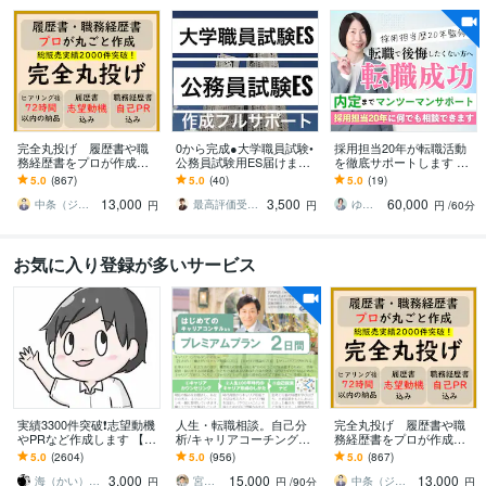
完全丸投げ 履歴書や職
0から完成●大学職員試験•
採用担当20年が転職活動
務経歴書をプロが作成し
公務員試験用ES届けます
を徹底サポートします 採
ます ゼロから作成代行/ポ
合格多数最短1日●大学職
用担当目線で課題を明確
5.0
(867)
5.0
(40)
5.0
(19)
イント解説付 総販売実
員試験•公務員•企業志望動
に｜職務経歴書・面接ま
13,000
3,500
60,000
績2000件突破
機自己PR
で徹底サポート
中条（ジョインキャリアオフィス）
最高評価受賞プラチナランクライター桜
ゆきこ 仕事とキャリアの先生
円
円
円
/60分
お気に入り登録が多いサービス
実績3300件突破❗️志望動機
人生・転職相談。自己分
完全丸投げ 履歴書や職
やPRなど作成します 【多
析/キャリアコーチングし
務経歴書をプロが作成し
くの書類通過＆内定実
ます カウンセリング＆や
ます ゼロから作成代行/ポ
5.0
(2604)
5.0
(956)
5.0
(867)
績】転職・就職活動の
りたいこと言語化方法解
イント解説付 総販売実
3,000
15,000
13,000
「核」を提供
説＆自己探索ナビ納品
績2000件突破
海（かい）＠応募書類のプロフェッショナル
宮内 利亮 キャリアコンサルタント
中条（ジョインキャリアオフィス）
円
円
/90分
円