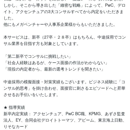
しかし、そこから導き出した「緻密な戦略」によって、PwC、デロ
イト、アクセンチュアの3大コンサルすべてから内定をいただきま
した。

他にもメガベンチャーや人事系企業様からもいただきました。

本サービスは、新卒（27卒・２８卒）はもちろん、中途採用でコン
サル業界を目指す方も対象としています。

「第二新卒でコンサルに挑戦したい」

「社会人経験はあるが、ケース面接の作法がわからない」

「現役の内定者から、最新の選考トレンドを聞きたい」

中途採用の模擬面接・対策実績もございます。ビジネス経験に「コ
ンサル的思考」を掛け合わせ、面接官に刺さるエピソードへと昇華
させるお手伝いをいたします。

★ 指導実績

新卒内定実績： アクセンチュア、PwC BC職、KPMG、あずさ監査
法人、EY、合同会社デロイトトーマツ、アビーム、東京海上日動、
りそなカード
