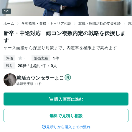
1/1
ホーム
学習指導・資格・キャリア相談
就職・転職活動の支援相談
就
新卒・中途対応 総コン複数内定の戦略を伝授しま
す
ケース面接から深掘り対策まで、内定率を極限まで高めます！
-
1
件
評価
販売実績
20
枠 / お願い中：
0
人
残り
就活カウンセラーよこ
総販売実績：
1件
購入画面に進む
無料で見積り相談
見積りから購入までの流れ