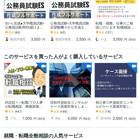
0から完成●大学職員試験•
公務員試験•大学職員試験
転職・就職、仕事のご相
公務員試験用ES届けます
志望動機０から完成させ
談にのります 転職相談や
合格多数最短1日●大学職
ます 合格多数最短1日●大
面接の対策など気軽にご
5.0
(40)
5.0
(43)
5.0
(121)
員試験•公務員•企業志望動
学職員試験•公務員•企業志
相談ください！
3,500
2,500
3,000
機自己PR
望動機自己PR
最高評価受賞プラチナランクライター桜
最高評価受賞プラチナランクライター桜
やまちゃ〜転職・就職支援〜
円
円
円
/30分
このサービスを買った人がよく購入しているサービス
内定続々✨転職/プロ人事
現役外資総合コンサルが
初心者◎外資総合コンサ
が転職相談、模擬面接し
ケース面接対策をします
ルがケース面接対策しま
ます ★安心&実績プラチ
現役外資総合コンサルに
す 総合コンサル専用 Pw
5.0
(447)
5.0
(169)
4.8
(16)
ナ★質問や相談は無制限
よる実戦に近いケース面
C KPMG デロイト アクセ
7,000
4,000
2,000
｜面接練習もOK！
接（転職者OK）
ンチュア
プロ人事３段 さとう
Sky_外資総合コンサル_キャリア相談
Emiri55
円
/60分
円
/60分
円
/30分
就職・転職全般相談の人気サービス