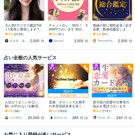
大人気‼️サクサク鑑定‼️深
チャット占い 30分！ 3
復縁の前に相性必見✅必ず
く‼️霊視と透視します ‼️恋
000円で占います 30分
必要・数値化鑑定します
愛、複雑な恋愛、仕事、
リアルタイムでお答えし
❤️結果は文字⭕数字でお
4.9
(3734)
5.0
(51)
4.9
(31)
人間関係、人生相談/深層
ます なんでもお話しく
渡しします。✅復縁、結
2,000
3,000
2,500
霊視
ださい
婚、恋愛、離婚
近未来、遠未来を霊透視！！占い師 紗理奈
siromai
RemoteViewer導与✅
円
円
円
占い全般の人気サービス
相談中
予約受付中
相談中
人生がうまくいかない、
霊感・タロットでお相手
貴方様の恋愛や仕事等の
願いが叶わないを解消し
の本音現状未来を深く視
悩みを電話で占います タ
ます 現実を変えるために
ます 恋愛・仕事・家族・
ロットカード、オラクル
4.8
(56)
5.0
(7633)
5.0
(7121)
努力したのに、自力では
人間関係の本質を見抜き
カード、ルノルマンカー
20,000
280
240
もう無理と感じている
スピード解決へ
ドを使用します
心の再生セラピスト YASUKO
techno tango
Tomo_Angel7
円
円
/分
円
/分
お気に入り登録が多いサービス