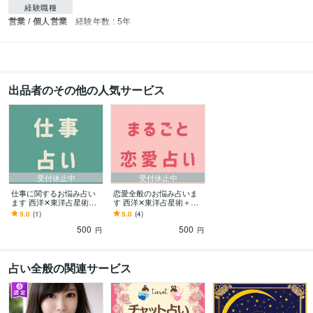
経験職種
営業 / 個人営業
経験年数 : 5年
出品者のその他の人気サービス
受付休止中
受付休止中
仕事に関するお悩み占い
恋愛全般のお悩み占いま
ます 西洋✕東洋占星術＋
す 西洋✕東洋占星術＋タ
タロットで心に寄り添う
ロットで心に寄り添う占
5.0
(1)
5.0
(4)
占い
い
500
500
円
円
占い全般の関連サービス