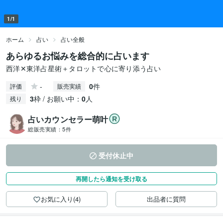
1/1
ホーム
占い
占い全般
あらゆるお悩みを総合的に占います
西洋✕東洋占星術＋タロットで心に寄り添う占い
-
0
件
評価
販売実績
3
枠 / お願い中：
0
人
残り
占いカウンセラー萌叶
総販売実績：
5件
受付休止中
再開したら通知を受け取る
お気に入り(4)
出品者に質問