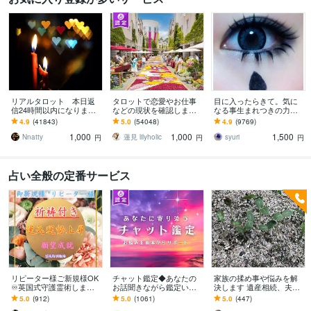
リアルタロット 本日返
タロットで恋愛やお仕事
目に入ったらきて。気に
信24時間以内になります
などの現状を確認します
なる事生まれつきの力で
❤︎タイトルをご確認くださ
アドバイスもしっかりお
視ます 視ましょう恋愛や
4.9
(41843)
5.0
(54048)
4.9
(9769)
い❤︎
届けしますので安心して
仕事などこの先など
1,000
1,000
1,500
ください♡
Nnatty
蓮見 lilyholic
syuri
円
円
円
占い全般の定番サービス
リピーター様ご新規様OK
チャット鑑定◆あなたの
家族の揉め事や悩みを解
♾️英国式守護霊術します 2
お話聞きながら鑑定いた
決します 遺産相続、夫婦
万円2時間祈祷も無料付
します 霊能霊視＋タロッ
関係、親、親戚、兄弟、
5.0
(912)
5.0
(1061)
5.0
(447)
き！運気上昇＆願望成就
ト⌘今すぐ答えが欲しい
子供等、なんでもOK。