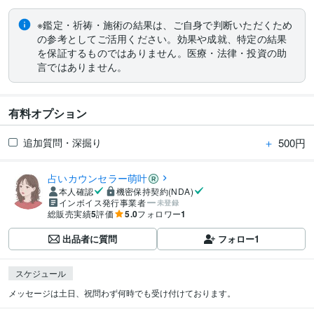
※鑑定・祈祷・施術の結果は、ご自身で判断いただくため
の参考としてご活用ください。効果や成就、特定の結果
を保証するものではありません。医療・法律・投資の助
言ではありません。
有料オプション
＋
500円
追加質問・深掘り
占いカウンセラー萌叶
本人確認
機密保持契約(NDA)
インボイス発行事業者
未登録
総販売実績
5
評価
5.0
フォロワー
1
出品者に質問
フォロー
1
スケジュール
メッセージは土日、祝問わず何時でも受け付けております。