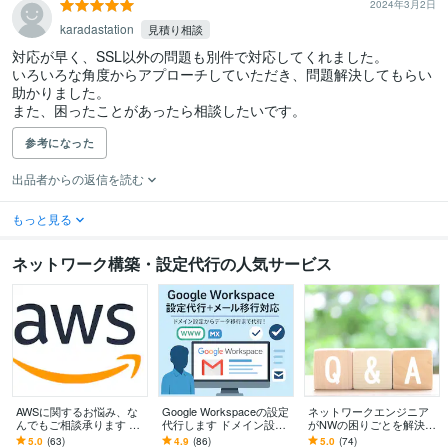
2024年3月2日
karadastation
見積り相談
対応が早く、SSL以外の問題も別件で対応してくれました。

いろいろな角度からアプローチしていただき、問題解決してもらい
助かりました。

また、困ったことがあったら相談したいです。
参考になった
出品者からの返信を読む
もっと見る
ネットワーク構築・設定代行の人気サービス
AWSに関するお悩み、な
Google Workspaceの設定
ネットワークエンジニア
んでもご相談承ります 設
代行します ドメイン設定
がNWの困りごとを解決し
計・構築・運用をサポー
からメールセキュリティ
ます NWしかできないけ
5.0
(63)
4.9
(86)
5.0
(74)