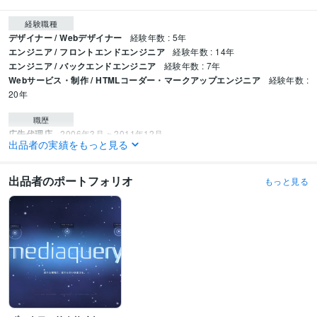
経験職種
デザイナー / Webデザイナー
経験年数 : 5年
エンジニア / フロントエンドエンジニア
経験年数 : 14年
エンジニア / バックエンドエンジニア
経験年数 : 7年
Webサービス・制作 / HTMLコーダー・マークアップエンジニア
経験年数 :
20年
職歴
広告代理店
2006年3月 ~ 2011年12月
出品者の実績をもっと見る
事業会社
2012年1月 ~ 2017年12月
事業会社
2018年1月 ~ 2021年7月
事業会社
2021年8月 ~ 2024年6月
出品者のポートフォリオ
もっと見る
事業会社
2024年7月 ~ 現在
プログラミング言語・フレームワーク
CSS:20年
Google Apps Script:5年
HTML:20年
JavaScript:10年
PHP:10年
SQL:5年
TypeScript:1年
jQuery:10年
Laravel:5年
Node.js:3年
Nuxt.js:2年
Vue.js:3年
Amazon Web Services:3年
Firebase:3年
Google Cloud Platform:3年
Linux:10年
オンプレミス:10年
MySQL:5年
PostgreSQL:5年
SQLite:1年
ビジネス・クリエイティブツール