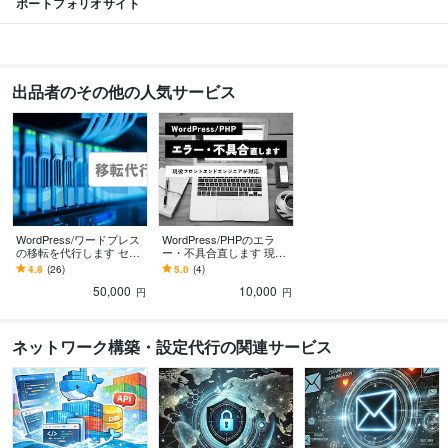
ポートフォリオサイト
Movabletype:5年
STUDIO:3年
Wix:3年
WordPress:10年
Excel:5年
Google スライド:5年
PowerPoint:5年
BASE:3年
カラーミーショップ:3年
Google Analytics:5年
Google Search Console:5年
Google Tag Manager:3年
ChatGPT:2年
Adobe Photoshop:15年
出品者のその他の人気サービス
Adobe Premiere Pro:5年
Adobe Illustrator:15年
Figma:3年
Adobe XD:5年
Google ドキュメント:10年
Perplexity AI:2年
WordPress/ワードプレス
WordPress/PHPのエラ
の移転を代行します セキ
ー・不具合直します 現役
ュリティ脆弱性チェック
フロントエンジニアが即
4.8
(26)
5.0
(4)
サービス！
日対応
50,000
10,000
円
円
ネットワーク構築・設定代行の関連サービス