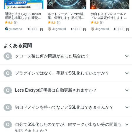
開発が止まらないDocker
ネットワーク、VPNの構
独自ドメインのメールア
環境を構築します 即使え
築、保守します 拠点間通
ドレス設定代行します 独
るDocker開発環境を構築
信やテレワークで社内LA
自ドメインの取得、メー
5.0
(1)
5.0
(4)
5.0
(1)
します
Nへのアクセスが必要な方
ルの設定承ります！
13,000
15,000
10,000
へ！
yusorana
Jugem3rd
Jugem3rd
円
円
円
よくある質問
クローズ後に何か問題があった場合は？
プラグインではなく、手動でSSL化していますか？
Let's Encrypt証明書は自動更新されますか？
独自ドメインを持ってないとSSL化はできませんか？
自分でSSL化したのですが、鍵マークが出ない等の問題も
対応できますか？