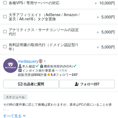
＋
10,000円
各種VPS / 専用サーバーの対応
大手アフィリエイト（AdSense / Amazon /
＋
5,000円
楽天 / A8.net等）タグ全置換
アナリティクス・サーチコンソールの設定
＋
5,000円
代行
有料証明書の取得代行（ドメイン認証型/1
＋
5,000円
年）
mediaquery
本人確認
機密保持契約(NDA)
インボイス発行事業者
未登録
総販売実績
530
評価
5.0
フォロワー
257
出品者に質問
フォロー
257
スケジュール
その時の案件量に応じて稼働は変わりますが、基本はPCの前にいることが多
い...
すべて見る