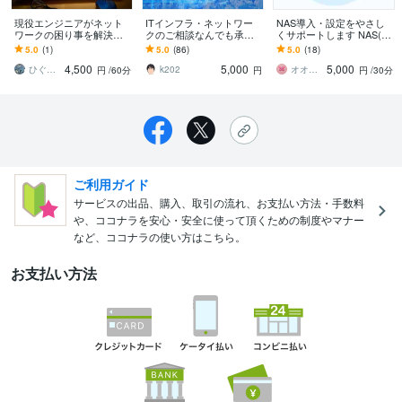
現役エンジニアがネット
ITインフラ・ネットワー
NAS導入・設定をやさし
ワークの困り事を解決し
クのご相談なんでも承り
くサポートします NAS(ナ
ます 実務レベルのスキル
ます 個人・法人 両方対
ス)って何？でもOK。リモ
5.0
(1)
5.0
(86)
5.0
(18)
でネットワーク構築をサ
応可能です！
ートワークを進化！
4,500
5,000
5,000
ポートします
ひぐち｜ネットワーク技術サポート
k202
オオタスカシバコンサルタント
円
/60分
円
円
/30分
ご利用ガイド
サービスの出品、購入、取引の流れ、お支払い方法・手数料
や、ココナラを安心・安全に使って頂くための制度やマナー
など、ココナラの使い方はこちら。
お支払い方法