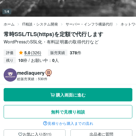
1/4
ホーム
IT相談・システム開発
サーバー・インフラ構築代行
ネットワ
常時SSL/TLS(https)を定額で代行します
WordPressのSSL化・有料証明書の取得代行など
5.0
(326)
378
件
評価
販売実績
10
枠 / お願い中：
0
人
残り
mediaquery
総販売実績：
530件
購入画面に進む
無料で見積り相談
見積りから購入までの流れ
お気に入り(511)
出品者に質問