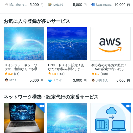
ト ！気軽にご相談くださ
設定まで丸ごとサポー
ど、NWにはめちゃくちゃ
5,000
5,000
10,000
い
ト！
詳しい
Manabu_engineer
ryota19
ksasagawa
円
円
円
お気に入り登録が多いサービス
ITインフラ・ネットワー
DNS・ドメイン設定！あ
初心者の方もお気軽に！
クのご相談なんでも承り
なたのお悩み解決します
AWS設定代行いたしま
ます 個人・法人 両方対
DNS・ドメイン設定にお
す AWS設計や構築などを
5.0
(86)
4.8
(151)
5.0
(158)
応可能です！
困りの方や初心者の方
AWSエンジニアに気軽に
5,000
3,000
5,000
へ！
ご相談下さい
k202
Ｊラボ
戸田さん
円
円
円
ネットワーク構築・設定代行の定番サービス