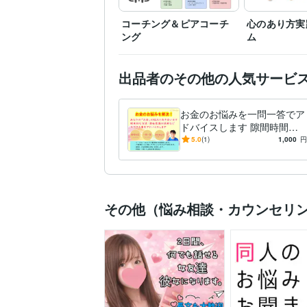
コーチング＆ピアコーチ
心のあり方実
ング
ム
出品者のその他の人気サービ
お金のお悩みを一問一答でア
ドバイスします 隙間時間に
お金の「ちょっとした疑問」
5.0
(1)
1,000
円
をサクッと解決！
その他（悩み相談・カウンセリ