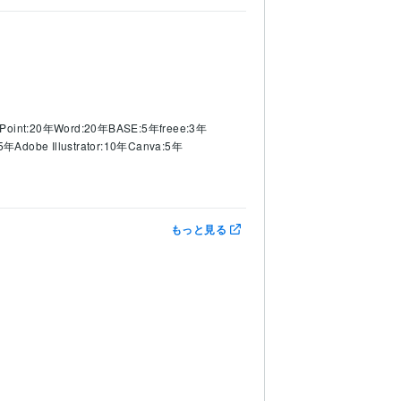
Point:20年
Word:20年
BASE:5年
freee:3年
:5年
Adobe Illustrator:10年
Canva:5年
もっと見る