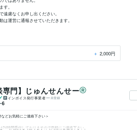
のではありません。

す。

で遠慮なくお申し出ください。

動は運営に通報させていただきます。
＋
2,000円
談専門】じゅんせんせー
インボイス発行事業者
未登録
6
ー
整などお気軽にご連絡下さい＞
