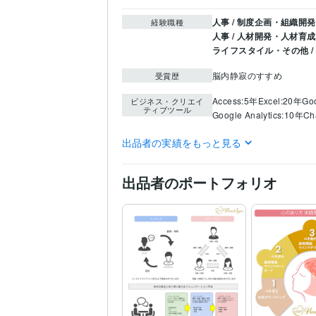
人事 / 制度企画・組織開発
経験職種
人事 / 人材開発・人材育
ライフスタイル・その他 /
脳内静寂のすすめ
受賞歴
Access:5年
Excel:20年
Go
ビジネス・クリエイ
ティブツール
Google Analytics:10年
Ch
学習指導・資格・キャリ
得意分野
出品者の実績をもっと見る
出品者のポートフォリオ