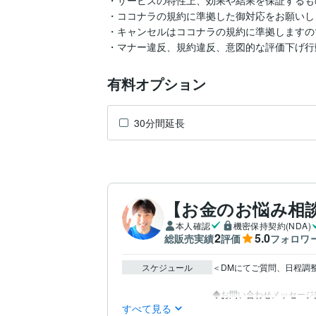
・サービスの特性上、効果や結果を保証するも
・ココナラの規約に準拠した御対応をお願いしま
・キャンセルはココナラの規約に準拠しますの
・マナー違反、規約違反、意図的な評価下げ行
有料オプション
30分間延長
【お金のお悩み相
本人確認
機密保持契約(NDA)
2
5.0
総販売実績
評価
フォロワ
スケジュール
＜DMにてご質問、日程調
すべて見る