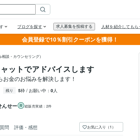
会員登録で10％割引クーポンを獲得！
み相談・カウンセリング）
チャットでアドバイスします
らお金のお悩みを解決します！
5
枠 / お願い中：
0
人
残り
せんせー
総販売実績：
2件
質問
評価・感想
お気に入り（1）