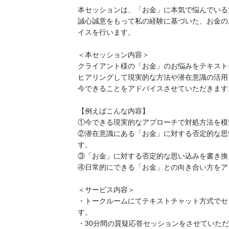
本セッションは、「お金」に本気で悩んでいる
誠心誠意をもって私の経験に基づいた、お金の
イスを行います。

＜本セッション内容＞

クライアント様の「お金」のお悩みをテキスト
ヒアリングして現実的な方法や潜在意識の活用
今できることをアドバイスさせていただきます。
【例えばこんな内容】

①今できる現実的なアプローチで対処方法を模
②潜在意識にある「お金」に対する否定的な思
す。

③「お金」に対する否定的な思い込みを書き換
④日常的にできる「お金」との向き合い方をア
＜サービス内容＞

・トークルームにてテキストチャット方式でセ
す。

・30分間の質疑応答セッションをさせていただ