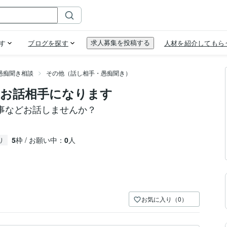
愚痴聞き相談
その他（話し相手・愚痴聞き）
お話相手になります
事などお話しませんか？
5
枠 / お願い中：
0
人
り
お気に入り（0）