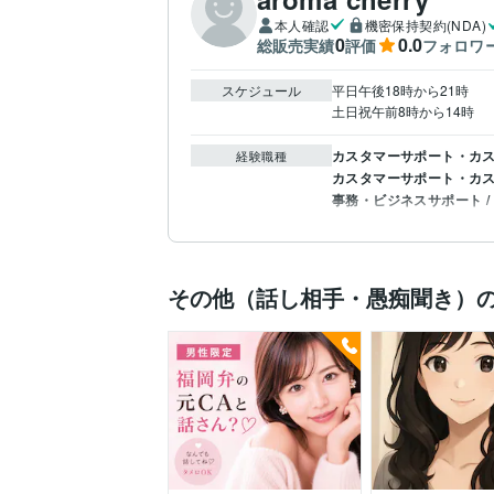
本人確認
機密保持契約(NDA)
0
0.0
総販売実績
評価
フォロワ
スケジュール
平日午後18時から21時

土日祝午前8時から14時
カスタマーサポート・カス
経験職種
カスタマーサポート・カス
事務・ビジネスサポート /
その他（話し相手・愚痴聞き）