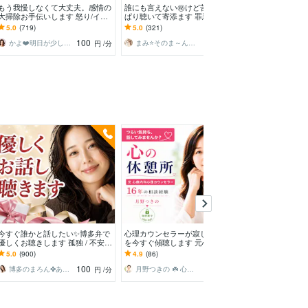
もう我慢しなくて大丈夫。感情の
誰にも言えない㊙️けど苦しいやっ
この気持ち聞い
大掃除お手伝いします 怒り/イラ
ぱり聴いて寄添ます 罪悪感/性癖/
セットお手伝い
イラ/モヤモヤ/ストレス/焦り/感情
嘘/恥/言葉にする事で、あなたが
したい❣️気分転
5.0
(719)
5.0
(321)
5.0
(282)
爆発/本音
変わる体験を
ほしい！相談愚
100
100
かよ❤️明日が少し楽しみになる場所
まみ⭐そのま～んまのあなたでお帰りなさい
ピノ子♡天使
円
/分
円
/分
今すぐ
今すぐ誰かと話したい✨博多弁で
心理カウンセラーが寂しさや不安
鑑定師があなた
優しくお聴きします 孤独 / 不安 /
を今すぐ傾聴します 元心療内科
り添います 溜
心配ごと/うまく話せなくても大
で勤務☘️ボイスサンプルあり☘️ 1
痴やお話しした
5.0
(900)
4.9
(86)
5.0
(298)
丈夫です
分からOKです
ぞ
100
100
博多のまろん✤あなたの心がほどける時間✨
月野つきの ☘️ 心理カウンセラー☘️
円
/分
円
/分