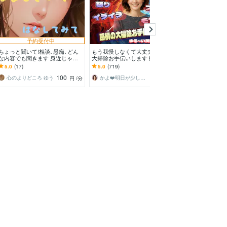
予約受付中
ちょっと聞いて!相談､愚痴､どん
もう我慢しなくて大丈夫。感情の
占いじゃなくて
な内容でも聞きます 身近じゃな
大掃除お手伝いします 怒り/イラ
きします 愚痴
いから気にせず言える。心のより
イラ/モヤモヤ/ストレス/焦り/感情
談・しんどい気
5.0
(17)
5.0
(719)
5.0
(14)
どころに!
爆発/本音
してください
100
100
心のよりどころ ゆう
かよ❤️明日が少し楽しみになる場所
円
/分
円
/分