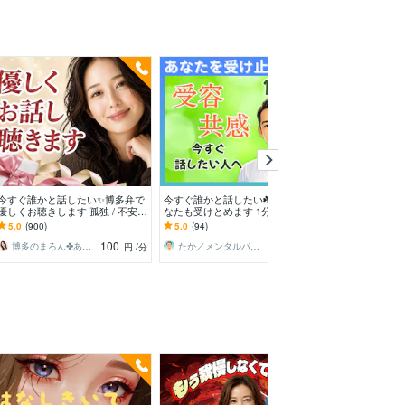
今すぐ誰かと話したい✨博多弁で
今すぐ誰かと話したい☘️どんなあ
もう我慢しなく
優しくお聴きします 孤独 / 不安 /
なたも受けとめます 1分でもOK
大掃除お手伝いし
心配ごと/うまく話せなくても大
◎話すだけで心が軽くなる☘あな
イラ/モヤモヤ/ス
5.0
(900)
5.0
(94)
5.0
(719)
丈夫です
ただけの心の休憩所
爆発/本音
100
100
博多のまろん✤あなたの心がほどける時間✨
たか／メンタルパートナー
円
/分
円
/分