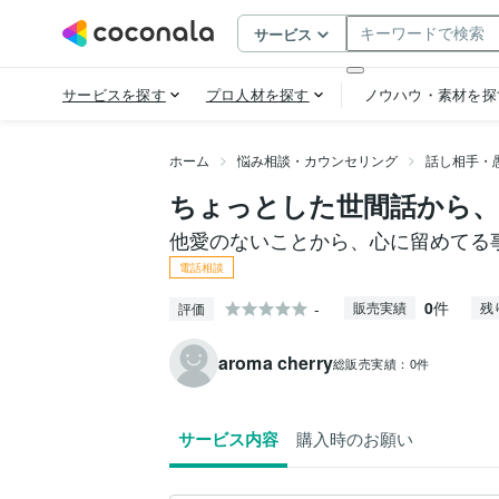
ホーム
悩み相談・カウンセリング
話し相手・
ちょっとした世間話から、
他愛のないことから、心に留めてる
電話相談
0
件
-
販売実績
残
評価
aroma cherry
総販売実績：
0件
サービス内容
購入時のお願い