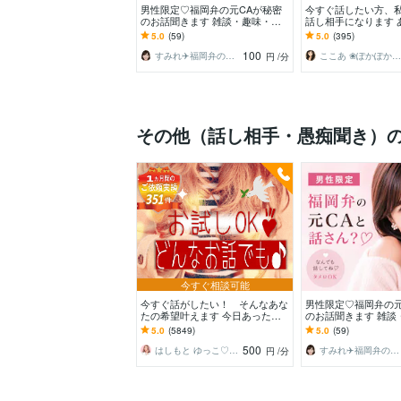
男性限定♡福岡弁の元CAが秘密
今すぐ話したい方、
のお話聞きます 雑談・趣味・恋
話し相手になります 
愛・性の悩みなど…な〜んでも聞
にそっと寄り添う時
5.0
(59)
5.0
(395)
くけんね！
100
すみれ✈️福岡弁の元CA
ここあ ❀ぽかぽか相談室❀
円
/分
その他（話し相手・愚痴聞き）
今すぐ相談可能
今すぐ話がしたい！ そんなあな
男性限定♡福岡弁の元
たの希望叶えます 今日あったこ
のお話聞きます 雑談
とから深刻な悩みまで☆何でも打
愛・性の悩みなど…
5.0
(5849)
5.0
(59)
ち明けてください。
くけんね！
500
はしもと ゆっこ♡救急こころの相談室
すみれ✈️福岡弁の元CA
円
/分