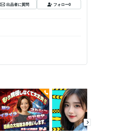
出品者に質問
フォロー
0
今すぐ