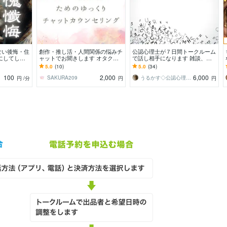
ない後悔・住
創作・推し活・人間関係の悩みチ
公認心理士が７日間トークルーム
にしてしま
ャットでお聞きします オタク・
で話し相手になります 雑談、愚
話しして楽に
創作者のためのゆっくりチャット
痴、ちょっとした話し相手などに
5.0
(10)
5.0
(34)
カウンセリング
ご利用下さい。
100
2,000
6,000
SAKURA209
うるかす◇公認心理士◇
円
/分
円
円