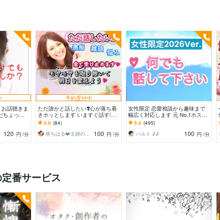
中
予約受付中
！お話聴きま
ただ誰かと話したい❣️心が落ち着
女性限定 恋愛相談から趣味まで
だちょっと
きホッとします いますぐ話す/雑
幅広く対応します 元 No.1ホスト
人待ってます
談/愚痴/何でも/結婚/恋愛/悩み/繊
と♪ コスパ良く♪ 楽しい時間を♪
5.0
(84)
5.0
(495)
細
120
100
100
柊ちはる❤️主婦のお悩み相談Room❤️
ハルト ♪♪
円
/分
円
/分
円
/分
の定番サービス