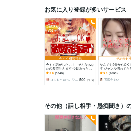
お気に入り登録が多いサービス
今すぐ相談可能
予約受付
今すぐ話がしたい！ そんなあな
なんでも5分からOK
たの希望叶えます 今日あったこ
す ジャンル問わずた
とから深刻な悩みまで☆何でも打
だけ誰かと話したい
5.0
(5849)
5.0
(1603)
ち明けてください。
♪
500
はしもと ゆっこ♡救急こころの相談室
西園寺まい
円
/分
その他（話し相手・愚痴聞き）