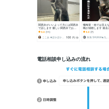
関西弁がいいよって方には関西弁
懺悔室・他では言え
で話します 優しい関西弁でお話
職が傾聴します 過去
しします╰(*´︶`*)╯♡
った良くない事、お
5.0
(11)
5.0
(7)
なりませんか？
100
ここあ ❀ぽかぽか相談室❀
朱海 SHUKAI☯九星術☯タロット和尚
円
/分
電話相談申し込みの流れ