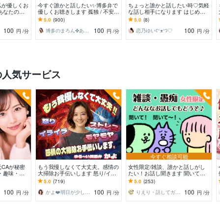
私が優しくお
今すぐ誰かと話したい✨博多弁で
ちょっと誰かと話したい時♡気軽
あなたの心
優しくお聴きします 孤独 / 不安 /
な話し相手になります はじめて
間を届けます
心配ごと/うまく話せなくても大
の方も安心♡1分から優しくお話
5.0
(900)
5.0
(8)
丈夫です
をお聴きします♡
100
100
100
博多のまろん✤あなたの心がほどける時間✨
恋乃ゆいʕᵔᴥᵔʔ♡
円
/分
円
/分
円
/分
の人気サービス
今すぐ相談可能
CAが秘密
もう我慢しなくて大丈夫。感情の
女性限定/雑談、誰かと話しがし
・趣味・恋
大掃除お手伝いします 怒り/イラ
たい！お話し聞きます 聞いてほ
な〜んでも聞
イラ/モヤモヤ/ストレス/焦り/感情
しい、話したい、何でもどうぞ！
5.0
(719)
5.0
(253)
爆発/本音
(^^)
100
100
100
かよ❤️明日が少し楽しみになる場所
りえり・話してガス抜き・ココロ楽に♪
円
/分
円
/分
円
/分