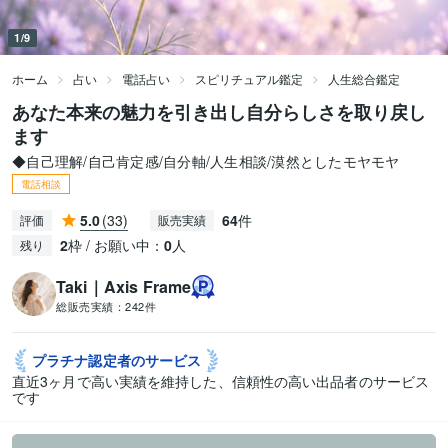
1/9
ホーム
占い
電話占い
スピリチュアル鑑定
人生総合鑑定
あなた本来の魅力を引き出し自分らしさを取り戻し
ます
◆自己理解/自己肯定感/自分軸/人生相談/漠然としたモヤモヤ
電話相談
5.0
(33)
64
件
評価
販売実績
2
枠 / お願い中：
0
人
残り
Taki｜Axis Frame
総販売実績：
242件
プラチナ認定者の
サービス
直近3ヶ月で高い実績を維持した、信頼性の高い出品者のサービス
です