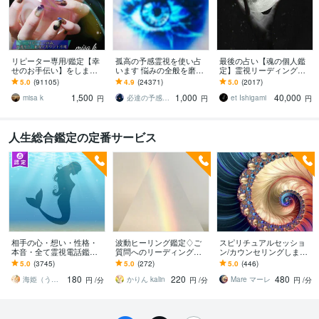
リピーター専用/鑑定【幸
孤高の予感霊視を使い占
最後の占い【魂の個人鑑
せのお手伝い】をします
います 悩みの全般を磨き
定】霊視リーディング承
☆あなた様が幸せになる
上げ、研ぎ澄ました予感
ります 運命の地図を手
5.0
(91105)
4.9
(24371)
5.0
(2017)
ための鑑定☆
より霊視により導きます
に、輝く人生を創る｜魂
1,500
1,000
40,000
の全体像を紐解く鑑定
misa k
必達の予感霊視 渡邊 潤一
et Ishigami
円
円
円
人生総合鑑定の定番サービス
相手の心・想い・性格・
波動ヒーリング鑑定♢ご
スピリチュアルセッショ
本音・全て霊視電話鑑定
質問へのリーディングも
ン/カウンセリングします
します ☆*:.｡.幸せになる
します ♢波動鑑定＆原因
情報空間と繋がり望む現
5.0
(3745)
5.0
(272)
5.0
(446)
方向へ導きます*･゜ﾟ･*:.
部分にアプローチします
実を創る方向性を導くセ
180
220
480
♢癒し
ッションをします
海姫（うみひめ）
かりん kalin
Mare マーレ
円
/分
円
/分
円
/分