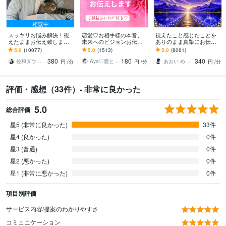
相談中
スッキリお悩み解決！視
恋愛♡お相手様の本音、
視えたこと感じたことを
えたままお伝え致します
未来へのビジョンお伝え
ありのまま真摯にお伝え
恋愛、結婚、人間関係、
します どんな関係でも細
します 現実とスピリチュ
5.0
(10077)
5.0
(1513)
5.0
(8061)
仕事、人生、ペットの気
密にお伝えします✨ツイン
アルを繋ぐ鑑定であなた
380
180
340
持ち等◎祈願付き
レイ ソウルメイト
の心に寄り添います
佐和ダウジング＆スピリットメンター
Aya♡愛と光のスピリチュアルガイド
あおい めぐみ✴︎魂の声伝達屋さん
円
/分
円
/分
円
/分
評価・感想（33件）- 非常に良かった
5.0
総合評価
星5 (非常に良かった)
33件
星4 (良かった)
0件
星3 (普通)
0件
星2 (悪かった)
0件
星1 (非常に悪かった)
0件
項目別評価
サービス内容/提案のわかりやすさ
コミュニケーション