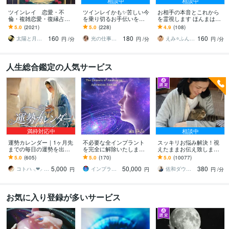
相談中
相談中
ツインレイ 恋愛・不
ツインレイかも✨苦しい今
お相手の本音とこれから
倫・複雑恋愛・復縁占い
を乗り切るお手伝いをし
を霊視します ほんまはど
ます ツインレイ☯️気にな
ます ツインレイ✨出逢
う思っとん！？アゲサゲ
5.0
(2021)
5.0
(228)
4.9
(108)
る方！是非、占います✨
い〜統合、あなたのスト
なしで降りたままお伝え
160
180
160
ーリーを聞かせて下さい
します
太陽と月の光
光の仕事人☆picari
えみ⭐️ふんわり霊感ヒーリング
円
/分
円
/分
円
/分
人生総合鑑定の人気サービス
満枠対応中
相談中
運勢カレンダー｜1ヶ月先
不必要な全インプラント
スッキリお悩み解決！視
までの毎日の運勢を出し
を完全に解除いたします
えたままお伝え致します
ます 30日×500字のおよそ
インプラント全解除創始
恋愛、結婚、人間関係、
5.0
(605)
5.0
(170)
5.0
(10077)
1万5千文字で細かく詳細
者 × 魂の解放・カルマ浄
仕事、人生、ペットの気
5,000
50,000
380
に記します
化・能力開花
持ち等◎祈願付き
コトハ ⸜❤︎⸝ 新サービス提供開始✨️
インプラント全解除創始者｜魂王DaI⭐︎
佐和ダウジング＆スピリットメンター
円
円
円
/分
お気に入り登録が多いサービス