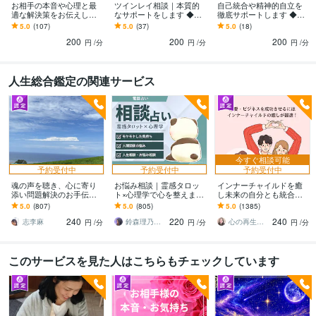
お相手の本音や心理と最
ツインレイ相談｜本質的
自己統合や精神的自立を
適な解決策をお伝えしま
なサポートをします ◆自
徹底サポートします ◆価
す ◆生年月日不要 / 恋愛
己統合/サイレント/迷いや
値観をアップデートして
5.0
(107)
5.0
(37)
5.0
(18)
以外もOK！
混乱を受け止め統合へ導
自分軸で身軽に生きてみ
200
200
200
きます
ませんか？
円
/分
円
/分
円
/分
人生総合鑑定の関連サービス
今すぐ相談可能
予約受付中
予約受付中
予約受付中
魂の声を聴き、心に寄り
お悩み相談｜霊感タロッ
インナーチャイルドを癒
添い問題解決のお手伝い
ト×心理学で心を整えます
し未来の自分とも統合し
します 恋愛·人間関係·家族
話すだけで心が軽くなる
ます 両親へのネガティブ
5.0
(807)
5.0
(805)
5.0
(1385)
·仕事·HSPさん…魂の望む
「心の休憩室」。あなた
な感情が お金や人間関係
240
220
240
方へ✩.*˚
の味方になります
に影響してる？
志李麻
鈴森理乃｜霊感タロット×心理学
心の再生セラピスト YASUKO
円
/分
円
/分
円
/分
このサービスを見た人はこちらもチェックしています