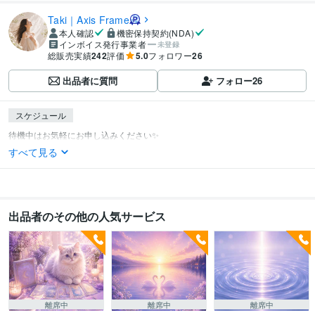
Taki｜Axis Frame
本人確認
機密保持契約(NDA)
インボイス発行事業者
未登録
総販売実績
242
評価
5.0
フォロワー
26
出品者に質問
フォロー
26
スケジュール
すべて見る
出品者のその他の人気サービス
離席中
離席中
離席中