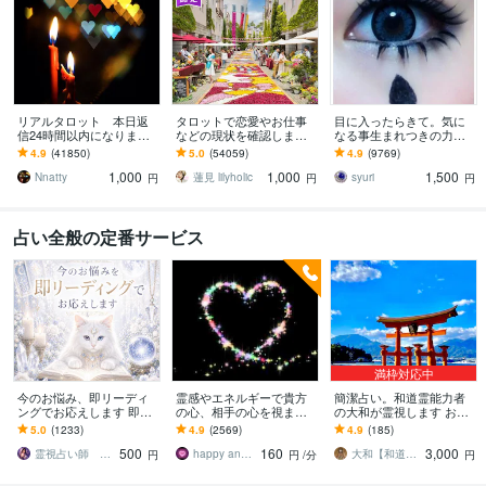
リアルタロット 本日返
タロットで恋愛やお仕事
目に入ったらきて。気に
信24時間以内になります
などの現状を確認します
なる事生まれつきの力で
❤︎タイトルをご確認くださ
アドバイスもしっかりお
視ます 視ましょう恋愛や
4.9
(41850)
5.0
(54059)
4.9
(9769)
い❤︎
届けしますので安心して
仕事などこの先など
1,000
1,000
1,500
ください♡
Nnatty
蓮見 lilyholic
syuri
円
円
円
占い全般の定番サービス
満枠対応中
今のお悩み、即リーディ
霊感やエネルギーで貴方
簡潔占い。和道霊能力者
ングでお応えします 即日
の心、相手の心を視ます
の大和が霊視します お悩
鑑定 今すぐ知りたい。
恋愛や人間関係、仕事で
みに対して簡潔にお伝え
5.0
(1233)
4.9
(2569)
4.9
(185)
だからこそ、すぐ占いま
悩んでる方へ
します
500
160
3,000
す
霊視占い師 まる
happy anniversary
大和【和道霊能力者】
円
円
/分
円