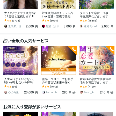
大人気‼️サクサク鑑定‼️深
対面鑑定級のチャット占
タロットで恋愛・仕事・
く‼️霊視と透視します ‼️恋
い★霊感・霊視で超鑑定
潜在意識など占います う
愛、複雑な恋愛、仕事、
します 占いし放題の30
まく好転するようアドバ
4.9
(3738)
5.0
(3654)
5.0
(18883)
人間関係、人生相談/深層
分！どんなことでも全て
イスします✧*̣̩⋆̩☽⋆゜
2,000
3,000
2,000
霊視
を見通す霊感霊視で解決
近未来、遠未来を霊透視！！占い師 紗理奈
毬愛（まりあ）
蓮見 lilyholic
円
円
円
占い全般の人気サービス
今すぐ相談可能
予約受付中
人生がうまくいかない、
霊感・タロットでお相手
貴方様の恋愛や仕事等の
願いが叶わないを解消し
の本音現状未来を深く視
悩みを電話で占います タ
ます 現実を変えるために
ます 恋愛・仕事・家族・
ロットカード、オラクル
4.8
(56)
5.0
(7642)
5.0
(7129)
努力したのに、自力では
人間関係の本質を見抜き
カード、ルノルマンカー
20,000
280
240
もう無理と感じている
スピード解決へ
ドを使用します
心の再生セラピスト YASUKO
techno tango
Tomo_Angel7
円
円
/分
円
/分
お気に入り登録が多いサービス