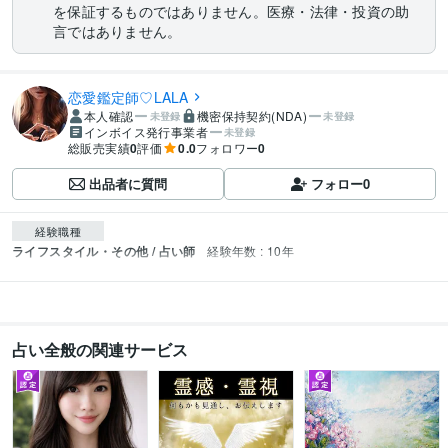
を保証するものではありません。医療・法律・投資の助
言ではありません。
恋愛鑑定師♡LALA
本人確認
機密保持契約(NDA)
未登録
未登録
インボイス発行事業者
未登録
総販売実績
0
評価
0.0
フォロワー
0
出品者に質問
フォロー
0
経験職種
ライフスタイル・その他 / 占い師
経験年数 : 10年
占い全般の関連サービス