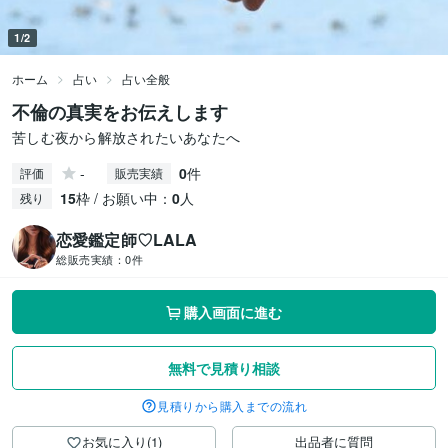
1/2
ホーム
占い
占い全般
不倫の真実をお伝えします
苦しむ夜から解放されたいあなたへ
-
0
件
評価
販売実績
15
枠 / お願い中：
0
人
残り
恋愛鑑定師♡LALA
総販売実績：
0件
購入画面に進む
無料で見積り相談
見積りから購入までの流れ
お気に入り(1)
出品者に質問