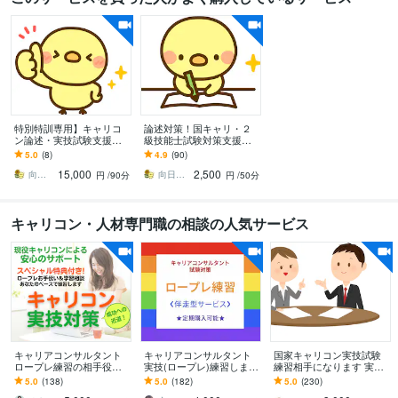
特別特訓専用】キャリコ
論述対策！国キャリ・２
ン論述・実技試験支援し
級技能士試験対策支援を
ます 【リピート専用・お
します あなたの考え方・
5.0
(8)
4.9
(90)
まとめプラン】実技試験
価値観で書けるような助
15,000
2,500
対策に効果抜群です！
言で支援・指導致します
向日葵。ひまわり＠キャリコン２級技能士
向日葵。ひまわり＠キャリコン２級技能士
円
/90分
円
/50分
キャリコン・人材専門職の相談の人気サービス
キャリアコンサルタント
キャリアコンサルタント
国家キャリコン実技試験
ロープレ練習の相手役や
実技(ロープレ)練習します
練習相手になります 実技
ります 実績多数！オール
8割以上がリピーター‼2回
試験1発合格のノウハウを
5.0
(138)
5.0
(182)
5.0
(230)
A判定合格を8割輩出＆面
以上のご依頼は定期購入
基にしたロープレ練習相