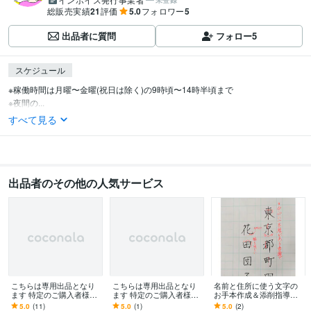
未登録
総販売実績
21
評価
5.0
フォロワー
5
出品者に質問
フォロー
5
スケジュール
※稼働時間は月曜〜金曜(祝日は除く)の9時頃〜14時半頃まで　

※夜間の...
すべて見る
出品者のその他の人気サービス
こちらは専用出品となり
こちらは専用出品となり
名前と住所に使う文字の
ます 特定のご購入者様の
ます 特定のご購入者様の
お手本作成＆添削指導し
ための専用出品です
ための専用出品です
ます よく書く字をキレイ
5.0
(11)
5.0
(1)
5.0
(2)