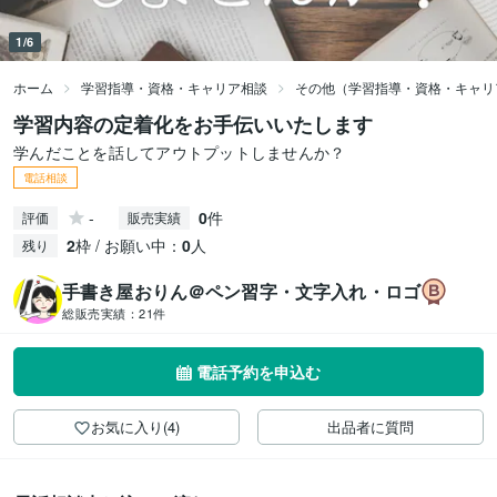
1/6
ホーム
学習指導・資格・キャリア相談
その他（学習指導・資格・キャリ
学習内容の定着化をお手伝いいたします
学んだことを話してアウトプットしませんか？
電話相談
-
0
件
評価
販売実績
2
枠 / お願い中：
0
人
残り
手書き屋おりん＠ペン習字・文字入れ・ロゴ
総販売実績：
21件
電話予約を申込む
お気に入り(4)
出品者に質問