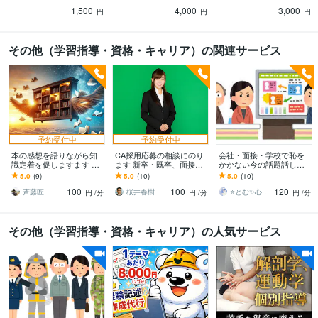
にして自己肯定感UP！お
1,500
4,000
3,000
子さんもオススメ！
円
円
円
その他（学習指導・資格・キャリア）の関連サービス
予約受付中
予約受付中
本の感想を語りながら知
CA採用応募の相談にのり
会社・面接・学校で恥を
識定着を促しますます 本
ます 新卒・既卒、面接対
かかない今の話題話しま
好き必見！新しい読書体
策、ESの相談なんでもOK
す ニュース(政治・経済・
5.0
(9)
5.0
(10)
5.0
(10)
験で、成長を加速させよ
です
世界情勢・スポーツ・芸
100
100
120
う！
能)やアニメ
斉藤匠
桜井春樹
⭐とむ✨心の癒し お悩み相談 恋愛相談
円
/分
円
/分
円
/分
その他（学習指導・資格・キャリア）の人気サービス