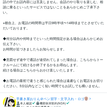
話の中でお話内容には言及しません。会話のやり取りを楽しむ、相
談に乗るといったサービスではないことをあらかじめご了承下さ
い。

※都合上、お電話の時間帯は平日9時半頃〜14時頃までとさせていた
だいております。

◆何分以内や何時までといった時間指定がある場合はあらかじめお
伝え下さい。

お時間が近づきましたらお知らせします。

◆意図せず途中で通話が途切れてしまった場合は、こちらからトー
クルームにて続けるか終了するかをお尋ねします。

続ける場合はこちらからおかけ直しいたします。

◆お電話の最初で違うと感じられた場合は遠慮なくお電話をお切り
ください。5分以内などごく短い時間でもお試しでも構いません。
手書き屋おりん＠ペン習字・文字入れ・ロゴ
本人確認
機密保持契約(NDA)
インボイス発行事業者