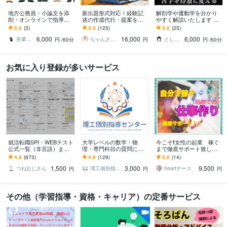
地方公務員・小論文を添
新出題形式対応！経験記
解剖学や運動学を分かり
削・オンラインで指導し
述の作成代行・提案をし
やすく解説いたします 運
ます 苦手意識を持つ方や
ます 土木施工管理技士の
動器認定理学療法士が図
5.0
(3)
5.0
(125)
5.0
(25)
初心者にも、懇切・丁寧
経験記述が書けない方向
解を用いて説明いたしま
6,000
16,000
6,000
に指導します。
け※質問2つ分
す。
吾輩は猫！
ちゃんさと技師
とし＠PT×Photographer
円
/60分
円
円
/60分
お気に入り登録が多いサービス
就活転職SPI・WEBテスト
大学レベルの数学・物
今こそ❗️女性の起業 稼ぐ
公式一覧（非言語）ます
理・専門科目の質問に答
まで徹底サポート致しま
採用試験（新卒・キャリ
えます 試験問題・授業課
す 「在宅わたしビジネ
4.9
(673)
4.9
(129)
5.0
(14)
ア）の第一関門をサクッ
題・レポートなどに関す
ス」あなたの魅力を仕事
1,500
3,000
9,500
と突破したい人！
る質問をぶつけて下さい
にかえて収入アップ♫
つねおじさん
理工個別指導センター
heartナース
円
円
円
その他（学習指導・資格・キャリア）の定番サービス