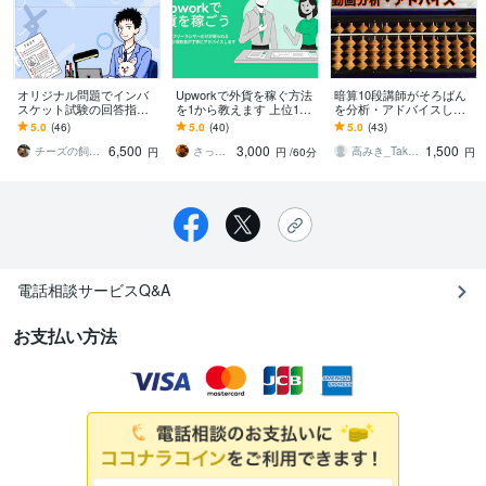
オリジナル問題でインバ
Upworkで外貨を稼ぐ方法
暗算10段講師がそろばん
スケット試験の回答指導
を1から教えます 上位10%
を分析・アドバイスしま
します 社内講師経験を活
TopRatedバッジ保有のプ
す 珠算でスランプの方・
5.0
(46)
5.0
(40)
5.0
(43)
かしたインバスケット試
ロがサポートします
苦手なポイントを知りた
6,500
3,000
1,500
験の添削指導サービス
い方へ
チーズの飼い主 インバスケット演習講師
さっさ Upworker
高みき_TakaMiki1101
円
円
/60分
円
電話相談サービスQ&A
お支払い方法