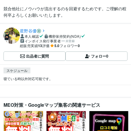
競合他社にノウハウが流出するのを回避するためです。ご理解の程
星野谷優
本人確認
機密保持契約(NDA)
インボイス発行事業者
未登録
総販売実績
13
評価
5.0
フォロワー
0
出品者に質問
フォロー
0
スケジュール
寝ている時以外対応可能です。
MEO対策・Googleマップ集客の関連サービス