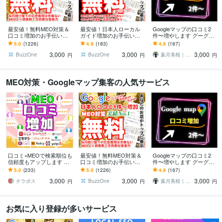
最安値！無料MEO対策＆
最安値！日本人ローカル
Googleマップの口コミ2
口コミ増加のお手伝いし
ガイド増加のお手伝いし
件〜増やします グーグル
ます ⭐️日本人からの最適
ます ⭐Google認定ローカ
マップの口コミ増加しま
5.0
(1226)
4.9
(183)
4.9
(167)
なワードを含む対策でGo
ルガイドは評価が高く信
す/保証有り
3,000
3,000
3,000
ogle上位表示
頼性を高めます
BuzzOne
BuzzOne
葉月美桜｜SNSデザイナー
円
円
円
MEO対策・Googleマップ集客の人気サービス
口コミ×MEOで検索順位も
最安値！無料MEO対策＆
Googleマップの口コミ2
信頼度もアップします リ
口コミ増加のお手伝いし
件〜増やします グーグル
アルなクチコミで信頼と
ます ⭐️日本人からの最適
マップの口コミ増加しま
5.0
(233)
5.0
(1226)
4.9
(167)
来店数アップ！
なワードを含む対策でGo
す/保証有り
3,000
3,000
3,000
ogle上位表示
チラポス
BuzzOne
葉月美桜｜SNSデザイナー
円
円
円
お気に入り登録が多いサービス