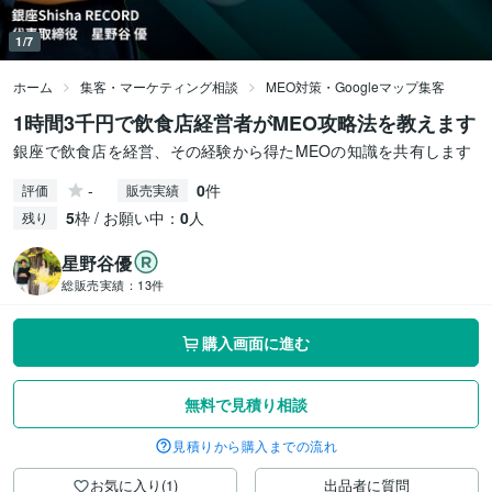
1/7
ホーム
集客・マーケティング相談
MEO対策・Googleマップ集客
1時間3千円で飲食店経営者がMEO攻略法を教えます
銀座で飲食店を経営、その経験から得たMEOの知識を共有します
-
0
件
評価
販売実績
5
枠 / お願い中：
0
人
残り
星野谷優
総販売実績：
13件
購入画面に進む
無料で見積り相談
見積りから購入までの流れ
お気に入り(1)
出品者に質問