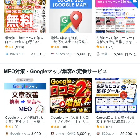
最安値！無料MEO対策＆
地域の集客を強化！エリ
内部SEO対策•キーワード
口コミ増加のお手伝いし
ア対応で確実に成果発生
分析で1位を目指します ワ
ます ⭐️日本人からの最適
します 広範囲1.5万マイル
ンレッスン地域名検索1位
5.0
(1226)
4.9
(403)
5.0
(274)
なワードを含む対策でGo
をカバー！効果抜群のマ
の実績多数！全て満点評
3,000
6,000
6,500
ogle上位表示
ップ埋込MEO戦略
価で継続中！
BuzzOne
AI SEO Specialist
伊藤優里＠SEOに強いWEBサイト制作
円
円
円
/50分
MEO対策・Googleマップ集客の定番サービス
Googleマップで選ばれる
Googleマップの日本人口
Google口コミを増やし集
文章に整えます ｜文章が
コミ２件増やします リア
客する仕組み構築します
苦手なオーナー様へ｜お
ル日本人からの口コミで
アンケート×自動誘導で高
5.0
(1)
5.0
(10)
4.8
(14)
店の魅力を伝わる文章で
集客、信頼度アップのサ
評価レビューを効率的に
3,000
3,000
29,000
来店へ！
ポート！
獲得【MEO】
Googleマップ文章改善サポート
カケル_KAKE
SEOエンジニア
円
円
円