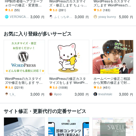
HP制作者様へアフターフ
WordPressのカスタマイ
WordPressをカスタマイ
ォローの修正・変更致し
ズ・修正します ちょっと
ズします WordPressのこ
ます ホームページの修
ここ修正して欲しい！な
とならお任せください
5.0
(55)
5.0
(281)
5.0
(183)
正・変更・追加等にご利
ど。
3,000
3,000
5,000
用ください。
VERONICA（ヴェロニカ）
ふくっち＠Coding（Design）
yossy bunny
円
円
円
お気に入り登録が多いサービス
WordPressのカスタマイ
WordPressの修正カスタ
ホームページ修正ご相談
ズや修正を致します サイ
マイズをします WordPres
から実際の修正まで対応
トのカスタマイズ・レイ
sのカスタマイズ・修正お
します もう一人のスタッ
5.0
(2219)
5.0
(1008)
5.0
(451)
アウト変更致します
手伝い！
フとして活用！WordPres
3,000
3,000
3,000
sにも対応！
t_k_
Apoo
iineshiraki
円
円
円
サイト修正・更新代行の定番サービス