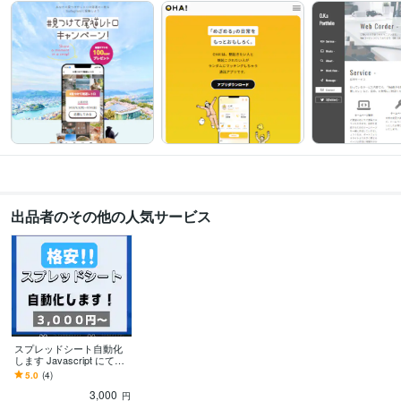
得意分野
Web制作・HP作成・EC構築
HTML、CSS及びWordPress
飲食店・美容院
出品者のその他の人気サービス
スプレッドシート自動化
します Javascript にて手
作業から解放いただきま
5.0
(4)
す。
3,000
円