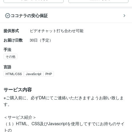
ココナラの安心保証
提供形式
ビデオチャット打ち合わせ可能
お届け日数
30日（予定）
手法
その他
言語
HTML/CSS
JavaScript
PHP
サービス内容
※ご購入前に、必ずDMにてご連絡いただきますようお願い致しま
す。

＜サービス紹介＞

（１）HTML、CSS及びJavascriptを使用してすでにお持ちのサイ
トの
