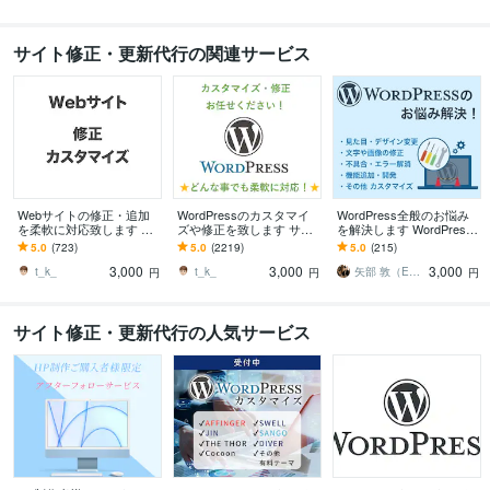
サイト修正・更新代行の関連サービス
Webサイトの修正・追加
WordPressのカスタマイ
WordPress全般のお悩み
を柔軟に対応致します 静
ズや修正を致します サイ
を解決します WordPress
的サイトや外部プラット
トのカスタマイズ・レイ
の修正、カスタマイズ、
5.0
(723)
5.0
(2219)
5.0
(215)
フォームなどの修正をお
アウト変更致します
問題解決などお任せ！
3,000
3,000
3,000
手伝いします。
t_k_
t_k_
矢部 敦（Edel Hearts）
円
円
円
サイト修正・更新代行の人気サービス