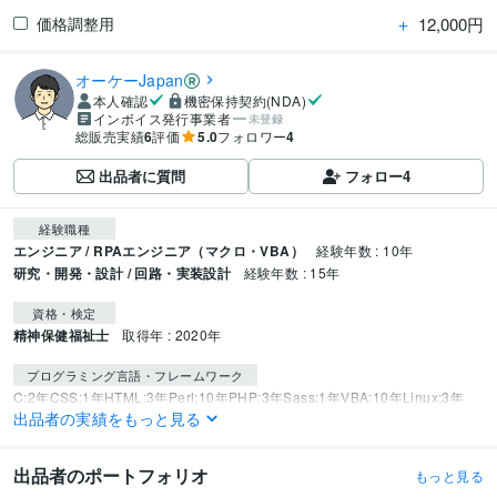
＋
12,000円
価格調整用
オーケーJapan
本人確認
機密保持契約(NDA)
インボイス発行事業者
未登録
総販売実績
6
評価
5.0
フォロワー
4
出品者に質問
フォロー
4
経験職種
エンジニア / RPAエンジニア（マクロ・VBA）
経験年数 : 10年
研究・開発・設計 / 回路・実装設計
経験年数 : 15年
資格・検定
精神保健福祉士
取得年 : 2020年
プログラミング言語・フレームワーク
C:2年
CSS:1年
HTML:3年
Perl:10年
PHP:3年
Sass:1年
VBA:10年
Linux:3年
出品者の実績をもっと見る
UNIX:15年
MySQL:0年
ビジネス・クリエイティブツール
出品者のポートフォリオ
もっと見る
Excel:20年
PowerPoint:20年
Word:20年