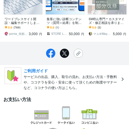
ワードプレスサイト開
集客に強い診断コンテン
SWELL専門＊カスタマイ
設・編集サポートします
ツ（質問＋結果）を制作
ズ・修正相談を承ります
ピンポイントでコレやっ
します “読む”より“参加す
原因特定から改善までお
5.0
(769)
5.0
(1)
5.0
(3)
てほしいということをお
る”コンテンツで、問い合
まかせ！CSS/PHP/JSにも
3,000
50,000
5,000
手伝いします
わせ率をアップ
対応
ponta_依頼多数のため返信遅れます
STORE LABO
マユ＠Mayulab
円
円
円
ご利用ガイド
サービスの出品、購入、取引の流れ、お支払い方法・手数料
や、ココナラを安心・安全に使って頂くための制度やマナー
など、ココナラの使い方はこちら。
お支払い方法