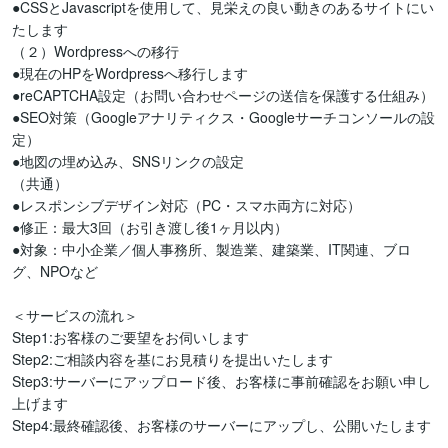
●CSSとJavascriptを使用して、見栄えの良い動きのあるサイトにい
たします

（２）Wordpressへの移行

●現在のHPをWordpressへ移行します

●reCAPTCHA設定（お問い合わせページの送信を保護する仕組み）

●SEO対策（Googleアナリティクス・Googleサーチコンソールの設
定）

●地図の埋め込み、SNSリンクの設定

（共通）

●レスポンシブデザイン対応（PC・スマホ両方に対応）

●修正：最大3回（お引き渡し後1ヶ月以内）

●対象：中小企業／個人事務所、製造業、建築業、IT関連、ブロ
グ、NPOなど

＜サービスの流れ＞

Step1:お客様のご要望をお伺いします

Step2:ご相談内容を基にお見積りを提出いたします

Step3:サーバーにアップロード後、お客様に事前確認をお願い申し
上げます

Step4:最終確認後、お客様のサーバーにアップし、公開いたします
