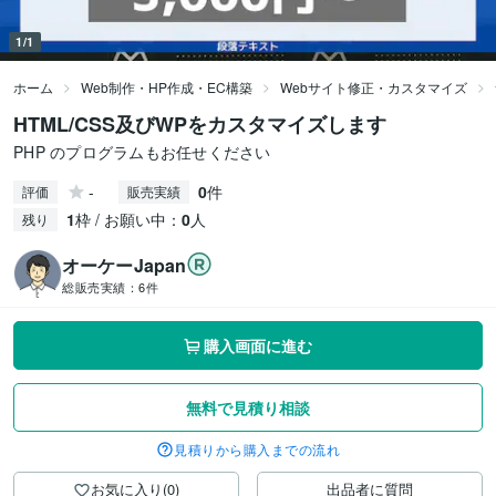
1/1
ホーム
Web制作・HP作成・EC構築
Webサイト修正・カスタマイズ
HTML/CSS及びWPをカスタマイズします
PHP のプログラムもお任せください
-
0
件
評価
販売実績
1
枠 / お願い中：
0
人
残り
オーケーJapan
総販売実績：
6件
購入画面に進む
無料で見積り相談
見積りから購入までの流れ
お気に入り(0)
出品者に質問