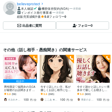
believeprotect
本人確認
機密保持契約(NDA)
未登録
インボイス発行事業者
未登録
総販売実績
0
評価
0.0
フォロワー
0
出品者に質問
フォロー
0
その他（話し相手・愚痴聞き）の関連サービス
相談中
男性限定♡福岡弁の元CA
今すぐ話したい方、私が
今すぐ誰かと話したい✨博
が秘密のお話聞きます 雑
優しくお話し相手になり
多弁で優しくお聴きしま
談・趣味・恋愛・性の悩
ます あなたの心にそっと
す 孤独 / 不安 / 心配ごと/
5.0
(59)
5.0
(395)
5.0
(900)
みなど…な〜んでも聞く
寄り添う時間を届けます
うまく話せなくても大丈
100
100
100
けんね！
夫です
すみれ✈️福岡弁の元CA
ここあ ❀ぽかぽか相談室❀
博多のまろん✤あなたの心がほどける時間✨
円
/分
円
/分
円
/分