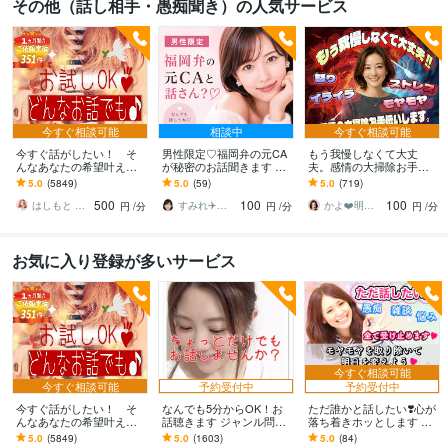
その他（話し相手・愚痴聞き）の人気サービス
今すぐ相談可能
相談中
今すぐ相談可能
今すぐ話がしたい！ そ
男性限定♡福岡弁の元CA
もう我慢しなくて大丈
んなあなたの希望叶えま
が秘密のお話聞きます 雑
夫。感情の大掃除お手伝
す 今日あったことから深
談・趣味・恋愛・性の悩
いします 怒り/イライラ/モ
5.0
(5849)
5.0
(59)
5.0
(719)
刻な悩みまで☆何でも打
みなど…な〜んでも聞く
ヤモヤ/ストレス/焦り/感情
500
100
100
ち明けてください。
けんね！
爆発/本音
はしもと ゆっこ♡救急こころの相談室
すみれ✈️福岡弁の元CA
かよ❤️明日が少し楽しみになる場所
円
/分
円
/分
円
/分
お気に入り登録が多いサービス
今すぐ相談可能
今すぐ相談可能
予約受付中
予約受付中
今すぐ話がしたい！ そ
なんでも5分からOK！お
ただ誰かと話したい❣️心が
んなあなたの希望叶えま
話聴きます ジャンル問わ
落ち着きホッとします い
す 今日あったことから深
ずただちょっとだけ誰か
ますぐ話す/雑談/愚痴/何で
5.0
(5849)
5.0
(1603)
5.0
(84)
刻な悩みまで☆何でも打
と話したい人待ってます♪
も/結婚/恋愛/悩み/繊細