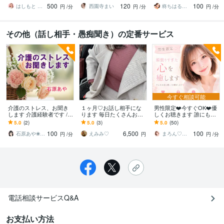
500
120
100
ち明けてください。
はしもと ゆっこ♡救急こころの相談室
西園寺まい
柊ちはる❤️主婦のお悩み相談Room❤️
円
/分
円
/分
円
/分
その他（話し相手・愚痴聞き）の定番サービス
今すぐ相談可能
介護のストレス、お聞き
１ヶ月♡お話し相手にな
男性限定❤️今すぐOK❤️優
します 介護経験者です /
ります 毎日たくさんお話
しくお聴きます 誰にも言
あなたの気持ち、お話し
ししましょう( ･ᴗ･ )
えない話／性の悩み／電
5.0
(2)
5.0
(3)
5.0
(50)
しませんか？
話相談／悩み相談／女心
100
6,500
100
／癒し
石原あや❀心に寄り添う時間
えみみ♡
まろん♡癒しの時間
円
/分
円
円
/分
電話相談サービスQ&A
お支払い方法