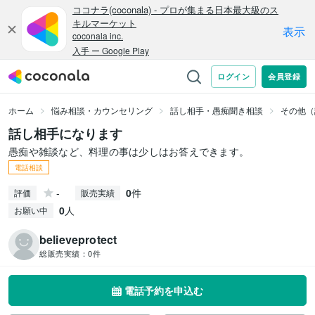
ホーム
悩み相談・カウンセリング
話し相手・愚痴聞き相談
その他（
話し相手になります
愚痴や雑談など、料理の事は少しはお答えできます。
電話相談
-
0
件
評価
販売実績
0
人
お願い中
believeprotect
総販売実績：
0件
電話予約を申込む