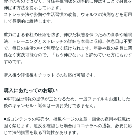
骨そのものではなく、脊柱や椎間板を効率的に伸ばすことで身長を
伸ばす方法を提示しています。

ストレッチ法や姿勢や生活習慣の改善、ウォルフの法則などを応用
して長期的に維持します。

重力による脊柱の圧縮を防ぎ、伸びた状態を保つための食事や睡眠
法、トレーニングとストレッチの詳細も本書に収録。休息日は不要
で、毎日の生活の中で無理なく続けられます。年齢や親の身長に関
係なく実践可能なので、「もう伸びない」と諦めていた方にもおす
すめです。

購入後や評価後もチャットでの対応は可能です。
購入にあたってのお願い
■本商品は情報の提供が主となるため、一度ファイルをお渡しした
後のキャンセル・返金は一切お受けできません。

■当コンテンツの転売や、掲載ページの文章・画像の盗用や転載は
固く禁じます。違反を確認した場合はココナラへの通報、必要に応
じて法的措置を取る可能性があります。
