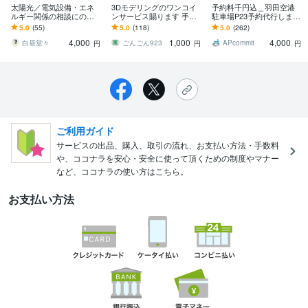
太陽光／電気設備・エネ
3Dモデリングのワンコイ
予約料千円込＿羽田空港
ルギー関係の相談にのり
ンサービス賜ります 手書
駐車場P23予約代行します
ます 太陽光や電気設備・
き構想を3d化します。設
[実績100%※の成功率/1000
5.0
(55)
5.0
(118)
5.0
(262)
エネルギー管理など幅広
計も可能です。
円込！]評価を参照下さい
4,000
1,000
4,000
く対応いたします。
白昼堂々
ごんごん923
APcommit
円
円
円
ご利用ガイド
サービスの出品、購入、取引の流れ、お支払い方法・手数料
や、ココナラを安心・安全に使って頂くための制度やマナー
など、ココナラの使い方はこちら。
お支払い方法