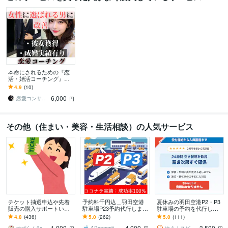
本命にされるための『恋
活・婚活コーチング』承
ります 非モテを脱出→恋
4.9
(10)
愛がうまくいかない原
6,000
因、全て洗い出します
恋愛コンサルタント 真希
円
その他（住まい・美容・生活相談）の人気サービス
チケット抽選申込や先着
予約料千円込＿羽田空港
夏休みの羽田空港P2・P3
販売の購入サポートいた
駐車場P23予約代行します
駐車場の予約を代行しま
します 申込口数の必要な
[実績100%※の成功率/1000
す 手数料込み・満車もキ
4.8
(436)
5.0
(262)
5.0
(111)
方、チケ発が出来ない方
円込！]評価を参照下さい
ャンセル待ち対応
1,000
4,000
3,500