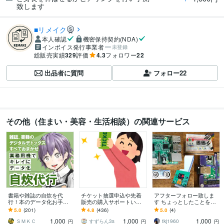
致します
■リメイク
本人確認
機密保持契約(NDA)
インボイス発行事業者
未登録
総販売実績
329
評価
4.3
フォロワー
22
出品者に質問
フォロー
22
その他（住まい・美容・生活相談）の関連サービス
書籍や雑誌の自炊を代
チケット抽選申込や先着
アフターフォロー致しま
行！本のデータ化お手伝
販売の購入サポートいた
す ちょっとしたことを気
いします オプション無料
します 申込口数の必要な
軽に問い合わせ
5.0
(201)
4.8
(436)
5.0
(4)
対応、業務用断裁機とス
方、チケ発が出来ない方
1,000
1,000
1,000
キャナでプロの仕上がり
は是非ご連絡下さい。
ＳＭＫＣ
すずらん3s
tkj1960
円
円
円