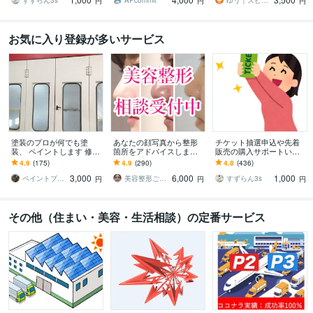
は是非ご連絡下さい。
すずらん3s
APcommit
ゆう｜スピード予約代行
円
円
円
お気に入り登録が多いサービス
塗装のプロが何でも塗
あなたの顔写真から整形
チケット抽選申込や先着
装、 ペイントします 修理
箇所をアドバイスします
販売の購入サポートいた
塗装可能かどうかまずは
整形歴17年の経験を活か
します 申込口数の必要な
4.9
(175)
4.9
(290)
4.8
(436)
ご相談下さい。
し、丁寧にアドバイスし
方、チケ発が出来ない方
3,000
6,000
1,000
ます
は是非ご連絡下さい。
ペイントプロK
美容整形ごまちゃん
すずらん3s
円
円
円
その他（住まい・美容・生活相談）の定番サービス