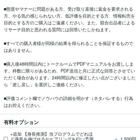
■態度やマナーに問題がある方、受け取り直後に返金を要求される
方、やる気の感じられない方、低評価を目的とする方、情報転売を
目的とする方のご購入はご遠慮ください。また、競合出品者による
リサーチ目的と思われる質問には回答いたしかねます。

■すべての購入者様が同様の結果を得られることを保証するもので
はありません。

■購入後48時間以内にトークルームでPDFマニュアルをお渡ししま
す。枠数に限りがあるため、PDF送信と共に正式な回答とさせてい
ただく場合があります。24時間以内に修正したい点がございました
ら「差し戻し」を選択しご連絡ください。

■評価コメント欄でノウハウの詳細を明かす（ネタバレする）行為
はお控えください。
有料オプション
+追加 【身長推測】当プログラムでどれほ
＋
1,500円
ど身長を伸ばせるかヒアリングを行い予測