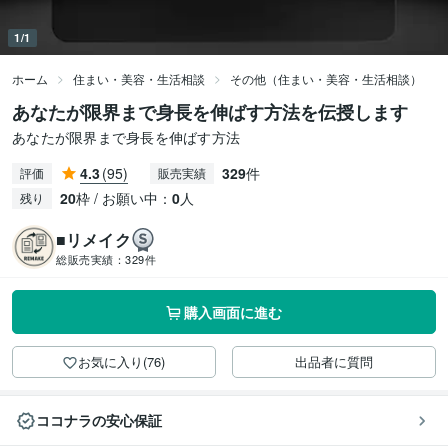
1/1
ホーム
住まい・美容・生活相談
その他（住まい・美容・生活相談）
あなたが限界まで身長を伸ばす方法を伝授します
あなたが限界まで身長を伸ばす方法
4.3
(95)
329
件
評価
販売実績
20
枠 / お願い中：
0
人
残り
■リメイク
総販売実績：
329件
購入画面に進む
お気に入り(76)
出品者に質問
ココナラの安心保証