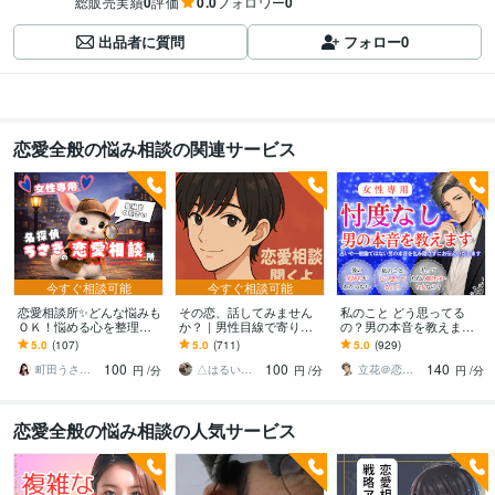
総販売実績
0
評価
0.0
フォロワー
0
出品者に質問
フォロー
0
恋愛全般の悩み相談の関連サービス
今すぐ相談可能
今すぐ相談可能
恋愛相談所✨どんな悩みも
その恋、話してみません
私のこと どう思ってる
ＯＫ！悩める心を整理し
か？｜男性目線で寄り添
の？男の本音を教えます
ます 女性専用✨恋愛/片想
います 女性限定！恋愛経
男心徹底解説。忖度なし
5.0
(107)
5.0
(711)
5.0
(929)
い/不倫/復縁/マチアプ徹底
験が豊富な30代男性が、
の見解と今すべき【次の
100
100
140
攻略‼️
本音を受け止めます✨
一手】を届けます
町田うさぎ✨閃光の幸せ届け人♡怪談師⛩️
△はるいち△
立花＠恋愛心理カウンセラー
円
/分
円
/分
円
/分
恋愛全般の悩み相談の人気サービス