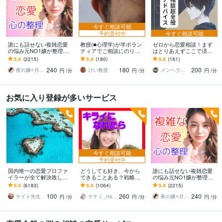
今すぐ相談可能
予約受付中
今すぐ相談可能
誰にも話せない複雑恋愛
教授(■心理学)が半ボラン
ゼロから恋愛相談！まず
の悩み元NO1嬢が整理し
ティアでご相談にのりま
はとりあえずここで済ま
ます 夜職女性への恋・夜
す プロカウンセリングや
す 元No.1ホスト（1年以
5.0
(2215)
5.0
(180)
5.0
(161)
職恋愛・不倫・片思い・
経験者アドバイス等では
上継続）えのが完全版戦
240
180
200
年の差・遠距離・失恋
解決不可の方へも。
略恋愛サポート
夜の嬢⭐月島みと｜複雑恋愛カウンセラー
けい教授
メンヘラ救世主 えの
円
/分
円
/分
円
/分
お気に入り登録が多いサービス
今すぐ相談可能
予約受付中
国内唯一の恋愛プロファ
どうしても好き、今から
誰にも話せない複雑恋愛
イラーが全て解決致しま
できることある？戦略立
の悩み元NO1嬢が整理し
す 恋愛・片想い・夫婦etc
てます 可能性を上げる作
ます 夜職女性への恋・夜
5.0
(6183)
5.0
(1064)
5.0
(2215)
どんな悩みでも解決でき
業をしましょう⭐️具体的な
職恋愛・不倫・片思い・
100
260
240
ます！
次の一手を考えます
年の差・遠距離・失恋
ケイト先生
ナナミ_nanami
夜の嬢⭐月島みと｜複雑恋愛カウンセラー
円
/分
円
/分
円
/分