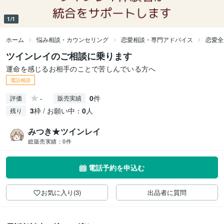
1/1
ホーム
悩み相談・カウンセリング
恋愛相談・専門アドバイス
恋愛全
ツインレイのご相談に乗ります
運命を感じるお相手のことで苦しんでいる方へ
電話相談
-
0
件
評価
販売実績
3
枠 / お願い中：
0
人
残り
みつき★ツインレイ
総販売実績：
0件
電話予約を申込む
お気に入り(3)
出品者に質問