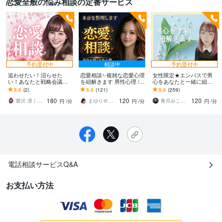
恋愛全般の悩み相談の定番サービス
予約受付中
相談中
予約受付中
追わせたい！沼らせた
恋愛相談✨複雑な恋愛心理
女性限定★エンパスで男
い！あなたと戦略会議し
を紐解きます 男性心理 /
心をあなたと一緒に紐解
ます あの相手の行動が変
女性心理☘️復縁・片思
きます 男性心理は至って
5.0
(2)
5.0
(121)
5.0
(259)
わる！今の不利な状況を
い・失恋・不倫・依存
シンプル★丁寧に、時に
180
120
120
打破する具体的な戦略
忖度無しでお伝えします
愛沢 凛｜魂の遺伝子コード｜婚活の法則
まゆり＠あなたの困ったをサポートします
青月みこ ライフクリエイター
円
/分
円
/分
円
/分
電話相談サービスQ&A
お支払い方法