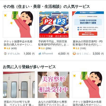
その他（住まい・美容・生活相談）の人気サービス
チケット抽選申込や先着
予約料千円込＿羽田空港
夏休みの羽田空港P2・P3
販売の購入サポートいた
駐車場P23予約代行します
駐車場の予約を代行しま
します 申込口数の必要な
[実績100%※の成功率/1000
す 手数料込み・満車もキ
4.8
(435)
5.0
(256)
5.0
(105)
方、チケ発が出来ない方
円込！]評価を参照下さい
ャンセル待ち対応
1,000
4,000
3,500
は是非ご連絡下さい。
すずらん3s
APcommit
ゆう｜スピード予約代行
円
円
円
お気に入り登録が多いサービス
塗装のプロが何でも塗
あなたの顔写真から整形
チケット抽選申込や先着
装、 ペイントします 修理
箇所をアドバイスします
販売の購入サポートいた