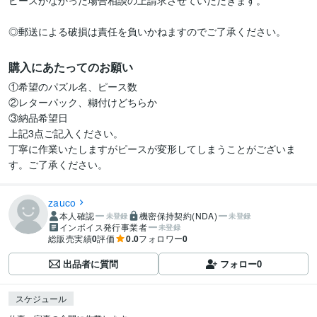
ピースがなかった場合相談の上請求させていただきます。

◎郵送による破損は責任を負いかねますのでご了承ください。
購入にあたってのお願い
①希望のパズル名、ピース数

②レターパック、糊付けどちらか

③納品希望日

上記3点ご記入ください。

丁寧に作業いたしますがピースが変形してしまうことがございま
す。ご了承ください。
zauco
本人確認
機密保持契約(NDA)
未登録
未登録
インボイス発行事業者
未登録
総販売実績
0
評価
0.0
フォロワー
0
出品者に質問
フォロー
0
スケジュール