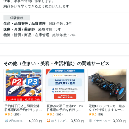
仕事、家事の合間に作業します。

納品をいち早くできるよう努力いたします
経験職種
生産・品質管理 / 品質管理
経験年数 : 3年
医療・介護 / 薬剤師
経験年数 : 5年
物流・購買 / 商品・在庫管理
経験年数 : 2年
その他（住まい・美容・生活相談）の関連サービス
予約料千円込＿羽田空港
夏休みの羽田空港P2・P3
電動RCラジコンカー組み
駐車場P23予約代行します
駐車場の予約を代行しま
立て代行致します レース
[実績100%※の成功率/1000
す 手数料込み・満車もキ
での優勝経験を活かし
5.0
(256)
5.0
(105)
5.0
(95)
円込！]評価を参照下さい
ャンセル待ち対応
て、まごころ込めて組み
4,000
3,500
3,000
立てます
APcommit
ゆう｜スピード予約代行
イナガっキー
円
円
円