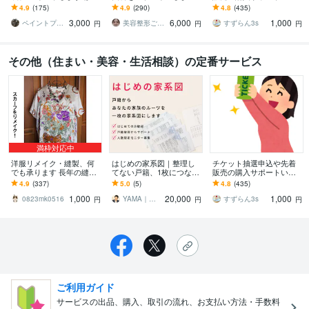
塗装可能かどうかまずは
整形歴17年の経験を活か
します 申込口数の必要な
4.9
(175)
4.9
(290)
4.8
(435)
ご相談下さい。
し、丁寧にアドバイスし
方、チケ発が出来ない方
3,000
6,000
1,000
ます
は是非ご連絡下さい。
ペイントプロK
美容整形ごまちゃん
すずらん3s
円
円
円
その他（住まい・美容・生活相談）の定番サービス
満枠対応中
洋服リメイク・縫製、何
はじめの家系図｜整理し
チケット抽選申込や先着
でも承ります 長年の縫製
てない戸籍、1枚につなげ
販売の購入サポートいた
職の経験・確かな技術を
ます 「何が分かってい
します 申込口数の必要な
4.9
(337)
5.0
(5)
4.8
(435)
もとにご要望を承りま
て、何が分からないか」
方、チケ発が出来ない方
1,000
20,000
1,000
す！
失敗しない家系図づくり
は是非ご連絡下さい。
0823mk0516
YAMA｜ルーツの旅の案内人
すずらん3s
円
円
円
ご利用ガイド
サービスの出品、購入、取引の流れ、お支払い方法・手数料