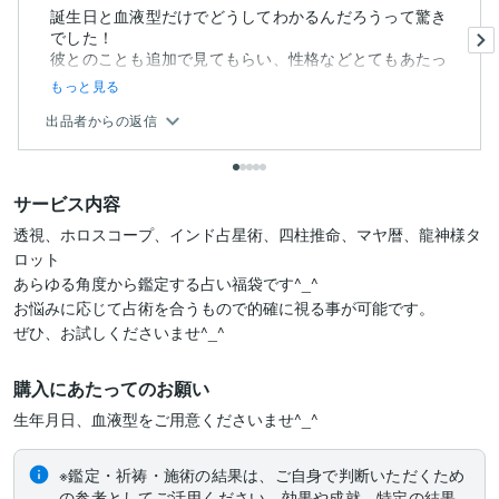
誕生日と血液型だけでどうしてわかるんだろうって驚き
でした！
彼とのことも追加で見てもらい、性格などとてもあたっ
ていてびっ...
もっと見る
出品者からの返信
サービス内容
透視、ホロスコープ、インド占星術、四柱推命、マヤ暦、龍神様タ
ロット

あらゆる角度から鑑定する占い福袋です^_^

お悩みに応じて占術を合うもので的確に視る事が可能です。

ぜひ、お試しくださいませ^_^
購入にあたってのお願い
生年月日、血液型をご用意くださいませ^_^
※鑑定・祈祷・施術の結果は、ご自身で判断いただくため
の参考としてご活用ください。効果や成就、特定の結果