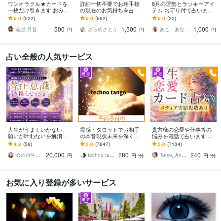
ワンオラクル★カードを
詳細一切不要でお相手様
8月の運勢とラッキーアイ
一枚だけ引きます おみく
の現在のお気持ちを占い
テム お守り付で占います
じ的に占います。あえて
ます おふたりの現状か
仕事、恋愛、健康、お
5.0
(522)
5.0
(662)
5.0
(20)
相談内容はお聞きしませ
ら、あなた様がやるとい
金、家庭運の中からお選
500
1,500
1,000
ん。
いことをお伝えします
びください！
志堂 月音
ざらめさとう
あこ あなたの翼を広げる占い師
円
円
円
占い全般の人気サービス
予約受付中
人生がうまくいかない、
霊感・タロットでお相手
貴方様の恋愛や仕事等の
願いが叶わないを解消し
の本音現状未来を深く視
悩みを電話で占います タ
ます 現実を変えるために
ます 恋愛・仕事・家族・
ロットカード、オラクル
4.8
(56)
5.0
(7647)
5.0
(7134)
努力したのに、自力では
人間関係の本質を見抜き
カード、ルノルマンカー
20,000
280
240
もう無理と感じている
スピード解決へ
ドを使用します
心の再生セラピスト YASUKO
techno tango
Tomo_Angel7
円
円
/分
円
/分
お気に入り登録が多いサービス