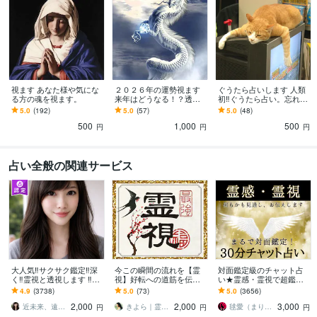
視ます あなた様や気にな
２０２６年の運勢視ます
ぐうたら占いします 人類
る方の魂を視ます。
来年はどうなる！？透視
初‼️ぐうたら占い。忘れか
と龍神様タロットから読
けた脱力の力をご体験下
5.0
(192)
5.0
(57)
5.0
(48)
み取ります。
さいませ
500
1,000
500
円
円
円
占い全般の関連サービス
大人気‼️サクサク鑑定‼️深
今この瞬間の流れを【霊
対面鑑定級のチャット占
く‼️霊視と透視します ‼️恋
視】好転への道筋を伝え
い★霊感・霊視で超鑑定
愛、複雑な恋愛、仕事、
ます 止まって見えた流れ
します 占いし放題の30
4.9
(3738)
5.0
(73)
5.0
(3656)
人間関係、人生相談/深層
が動き出す／迷いを手放
分！どんなことでも全て
2,000
2,000
3,000
霊視
し最善の光へ導きます
を見通す霊感霊視で解決
近未来、遠未来を霊透視！！占い師 紗理奈
きよら｜霊視霊感＊白巫鑑定師
毬愛（まりあ）
円
円
円