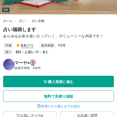
1/1
ホーム
占い
占い全般
占い福袋します
あらゆる占術を使い占っていく、ボリューミーな内容です！
5.0
(11)
11
件
評価
販売実績
5
枠 / お願い中：
0
人
残り
マーヤ⭐︎
総販売実績：
332件
購入画面に進む
無料で見積り相談
見積りから購入までの流れ
お気に入り(14)
出品者に質問