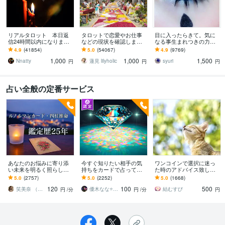
リアルタロット 本日返
タロットで恋愛やお仕事
目に入ったらきて。気に
信24時間以内になります
などの現状を確認します
なる事生まれつきの力で
❤︎タイトルをご確認くださ
アドバイスもしっかりお
視ます 視ましょう恋愛や
4.9
(41854)
5.0
(54067)
4.9
(9769)
い❤︎
届けしますので安心して
仕事などこの先など
1,000
1,000
1,500
ください♡
Nnatty
蓮見 lilyholic
syuri
円
円
円
占い全般の定番サービス
あなたのお悩みに寄り添
今すぐ知りたい相手の気
ワンコインで選択に迷っ
い未来を明るく照らしま
持ちをカードで占ってい
た時のアドバイス致しま
す ルノルマンカード・四
きます 人間関係✨恋愛✨
す どちらを選べば良いか
5.0
(2757)
5.0
(2252)
5.0
(1668)
柱推命・霊視でお悩みに
職場✨家族✨友人✨アプリ
迷った時の道しるべとな
120
100
500
お答えいたします。
✨SNS✨LINE…
れますように!
笑美奈 （えみな）
優木なな⭐️エンパシー
結むすび
円
/分
円
/分
円