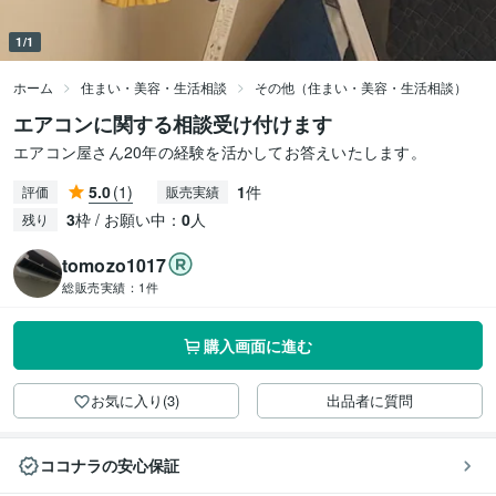
1/1
ホーム
住まい・美容・生活相談
その他（住まい・美容・生活相談）
エアコンに関する相談受け付けます
エアコン屋さん20年の経験を活かしてお答えいたします。
5.0
(1)
1
件
評価
販売実績
3
枠 / お願い中：
0
人
残り
tomozo1017
総販売実績：
1件
購入画面に進む
お気に入り(3)
出品者に質問
ココナラの安心保証