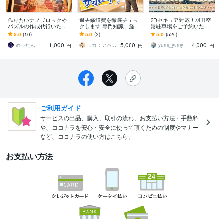
作りたいナノブロックや
退去修繕費を徹底チェッ
3Dセキュア対応！羽田空
パズルの作成代行いたし
クします 専門知識、経験
港駐車場をご予約いたし
ます 眠っている、飾りた
からスピーディーに対
ます 実績多数！これまで
5.0
(10)
5.0
(2)
5.0
(520)
いけど作れないブロック
応！
トラブルゼロ！安心・安
1,000
5,000
4,000
やパズルありませんか
全・丁寧。即購入OK
めったん
モカ：アパートのお悩み相談室
yumi_yumy
円
円
円
ご利用ガイド
サービスの出品、購入、取引の流れ、お支払い方法・手数料
や、ココナラを安心・安全に使って頂くための制度やマナー
など、ココナラの使い方はこちら。
お支払い方法