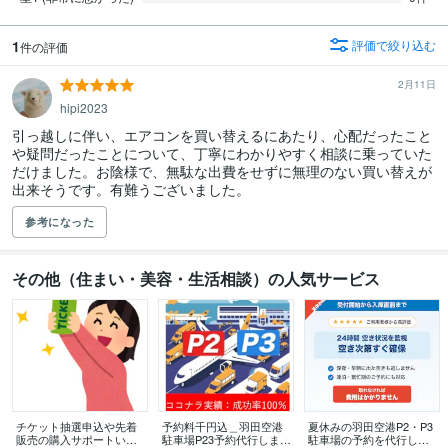
1
評価で絞り込む
件の評価
2月11日
hipi2023
引っ越しに伴い、エアコンを買い替えるにあたり、心配だったこと
や疑問だったことについて、丁寧にわかりやすく相談に乗っていた
だけました。お陰様で、無駄な出費をせずに無理のない買い替えが
出来そうです。有難うございました。
参考になった
その他（住まい・美容・生活相談）の人気サービス
チケット抽選申込や先着
予約料千円込＿羽田空港
夏休みの羽田空港P2・P3
販売の購入サポートいた
駐車場P23予約代行します
駐車場の予約を代行しま