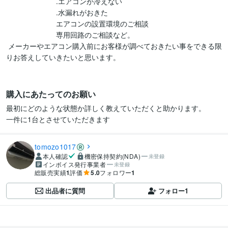
　　　　　　　.エアコンが冷えない 

　　　　　　　.水漏れがおきた

　　　　　　　エアコンの設置環境のご相談

　　　　　　　専用回路のご相談など。

 メーカーやエアコン購入前にお客様が調べておきたい事をできる限
りお答えしていきたいと思います。

購入にあたってのお願い
最初にどのような状態か詳しく教えていただくと助かります。　

一件に1台とさせていただきます
tomozo1017
本人確認
機密保持契約(NDA)
未登録
インボイス発行事業者
未登録
総販売実績
1
評価
5.0
フォロワー
1
出品者に質問
フォロー
1