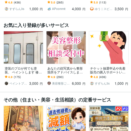
します 申込口数の必要な
[実績100%※の成功率/1000
す 手数料込み・満車もキ
4.8
(436)
5.0
(265)
5.0
(113)
方、チケ発が出来ない方
円込！]評価を参照下さい
ャンセル待ち対応
1,000
4,000
3,500
は是非ご連絡下さい。
すずらん3s
APcommit
ゆう｜スピード予約代行
円
円
円
お気に入り登録が多いサービス
塗装のプロが何でも塗
あなたの顔写真から整形
チケット抽選申込や先着
装、 ペイントします 修理
箇所をアドバイスします
販売の購入サポートいた
塗装可能かどうかまずは
整形歴17年の経験を活か
します 申込口数の必要な
4.9
(175)
4.9
(290)
4.8
(436)
ご相談下さい。
し、丁寧にアドバイスし
方、チケ発が出来ない方
3,000
6,000
1,000
ます
は是非ご連絡下さい。
ペイントプロK
美容整形ごまちゃん
すずらん3s
円
円
円
その他（住まい・美容・生活相談）の定番サービス