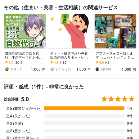
その他（住まい・美容・生活相談）の関連サービス
書籍や雑誌の自炊を代
チケット抽選申込や先着
アフターフォロー致しま
行！本のデータ化お手伝
販売の購入サポートいた
す ちょっとしたことを気
いします オプション無料
します 申込口数の必要な
軽に問い合わせ
5.0
(201)
4.8
(436)
5.0
(4)
対応、業務用断裁機とス
方、チケ発が出来ない方
1,000
1,000
1,000
キャナでプロの仕上がり
は是非ご連絡下さい。
ＳＭＫＣ
すずらん3s
tkj1960
円
円
円
評価・感想（1件）- 非常に良かった
5.0
総合評価
星5 (非常に良かった)
1件
星4 (良かった)
0件
星3 (普通)
0件
星2 (悪かった)
0件
星1 (非常に悪かった)
0件