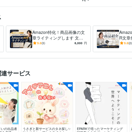
ス
Amazon特化！商品画像の文
Ama
章ライティングします 文章
R文章
悪いと売れません！訴求点ワ
慮され
5.0
(3)
6,000
円
5.0
(2
イヤーフレーム文章作成、構
けでお
成
関連サービス
占いの出品者
うさぎと新サービスのタネ探し✨
EPARKで培ったマーケティング