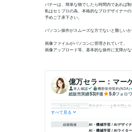
バナーは、簡単な物でしたら時間内であれば制
私はセミプロの為、本格的なプロデザイナーの
予めご了承下さい。

パソコン操作がスムーズな方でないと難しいか
画像ファイルがパソコンに管理されていて、

画像アップロード等、基本的な操作に支障がな
億万セラー：マー
本人確認
機密保持契約(NDA)
53
5.0
総販売実績
評価
フォロ
スケジュール
案件多忙につき数年間お休
すべて見る
AI・機械学習 / AIデザイ
経験職種
AI・機械学習 / AIライタ