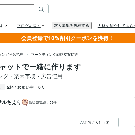
会員登録で10％割引クーポンを獲得！
ィング学習指導
マーケティング戦略立案指導
チャットで一緒に作ります
ング・楽天市場・広告運用
5
枠 / お願い中：
0
人
り
サルちえり
総販売実績：
53件
お気に入り（0）