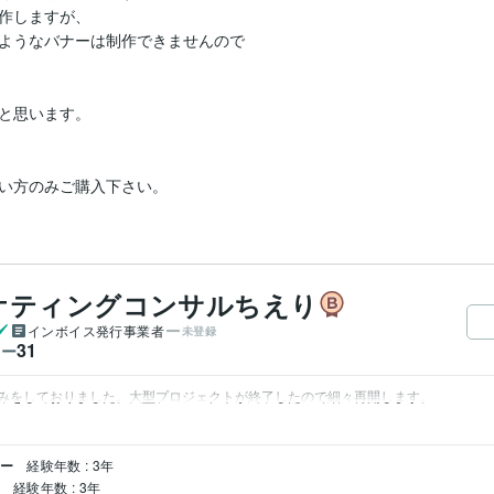
作しますが、

ようなバナーは制作できませんので

と思います。

い方のみご購入下さい。
ケティングコンサルちえり
インボイス発行事業者
未登録
31
ワー
みをしておりました。大型プロジェクトが終了したので細々再開します。
ナー
経験年数 : 3年
ー
経験年数 : 3年