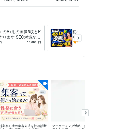
zonのA+用の画像5枚とP
初心者限定。Amazonでの売
作ります SEO対策が考
り方１から教えます 現役セ
たA+用の説明文もおま
ラーが実際にやってる売上改
2)
10,000
円
5.0
(1)
6,000
円
/60分
付けします。
善についてアドバイス
起業初心者の集客方法を性格診断
マーケティング戦略｜あなたの開
実質無料！ホー