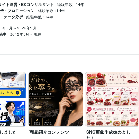
ECサイト運営・ECコンサルタント
経験年数 : 14年
宣伝・プロモーション
経験年数 : 14年
チ・データ分析
経験年数 : 14年
25年8月 ~ 2026年5月
続中
2012年5月 ~ 現在
構築
AIデザイン
azon商品画像ワイヤーフレーム作成
しました
商品紹介コンテンツ
SNS画像作成始めまし
た！