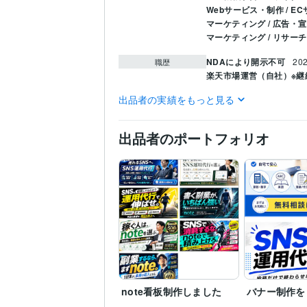
Webサービス・制作 / 
マーケティング / 広告・
マーケティング / リサー
NDAにより開示不可
20
職歴
楽天市場運営（自社）※継
出品者の実績をもっと見る
Web制作・HP作成・EC
得意分野
ライティング・翻訳
Am
出品者のポートフォリオ
note看板制作しました
バナー制作を