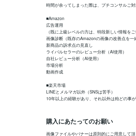
時間が余ってしまった際は、プチコンサルご対
■Amazon

広告運用

（既に上級レベルの方は、特段新しい情報をご
画像診断（既存のAmazonの画像の改善点を一
新商品の訴求点の見直し

ライバルセラーのレビュー分析（AI使用）

自社レビュー分析（AI使用）

市場分析

動画作成

■楽天市場

LINEとメルマガ以外（SNSは苦手）

10年以上の経験があり、それ以外は殆どの事が
購入にあたってのお願い
画像ファイルやバナーは原則的にご用意して頂