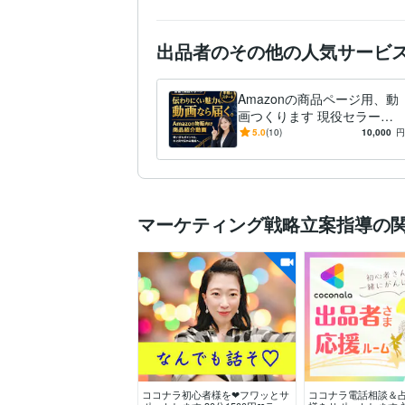
出品者のその他の人気サービ
Amazonの商品ページ用、動
画つくります 現役セラーが
製作する、簡単なお任せ動画
5.0
(10)
10,000
円
サービスになります
マーケティング戦略立案指導の
ココナラ初心者様を❤フワッとサ
ココナラ電話相談＆