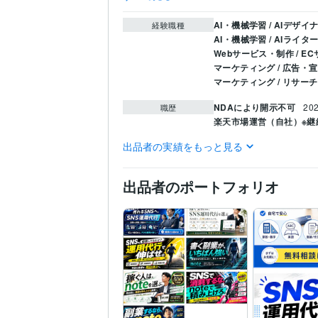
AI・機械学習 / AIデザイ
経験職種
AI・機械学習 / AIライタ
Webサービス・制作 / 
マーケティング / 広告・
マーケティング / リサー
NDAにより開示不可
20
職歴
楽天市場運営（自社）※継
出品者の実績をもっと見る
Web制作・HP作成・EC
得意分野
ライティング・翻訳
Am
出品者のポートフォリオ