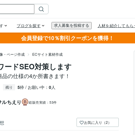
会員登録で10％割引クーポンを獲得！
画像・ページ作成
ECサイト素材作成
ーワードSEO対策します
商品の仕様の4か所書きます！
5
枠 / お願い中：
0
人
残り
サルちえり
総販売実績：
53件
想
お気に入り（2）