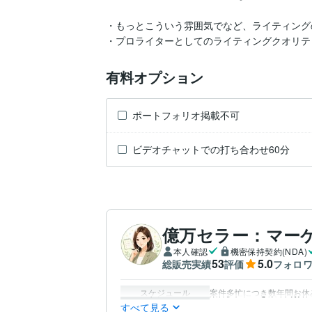
・もっとこういう雰囲気でなど、ライティング
・プロライターとしてのライティングクオリテ
有料オプション
ポートフォリオ掲載不可
ビデオチャットでの打ち合わせ60分
億万セラー：マー
本人確認
機密保持契約(NDA)
53
5.0
総販売実績
評価
フォロ
スケジュール
案件多忙につき数年間お休
すべて見る