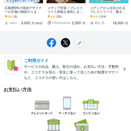
広報歴9年の現役デザイナ
メディア対策！プレスリ
メディアから注目される
ーが広報の相談のります
リース原稿を添削します
プレスリリース、書きま
広報する方をアシスト
新商品・サービスをメデ
す 高い集客・宣伝効果が
5.0
(5)
4.8
(33)
4.9
(124)
【ひとり広報・小規模事
ィアへPRしたい方へ。
得られるプレスリリース
3,000
2,500
18,000
業者向け】
を作成します
manoma_work
ESUKinoshita
椎名 亮
円
/60分
円
円
ご利用ガイド
サービスの出品、購入、取引の流れ、お支払い方法・手数料
や、ココナラを安心・安全に使って頂くための制度やマナー
など、ココナラの使い方はこちら。
お支払い方法