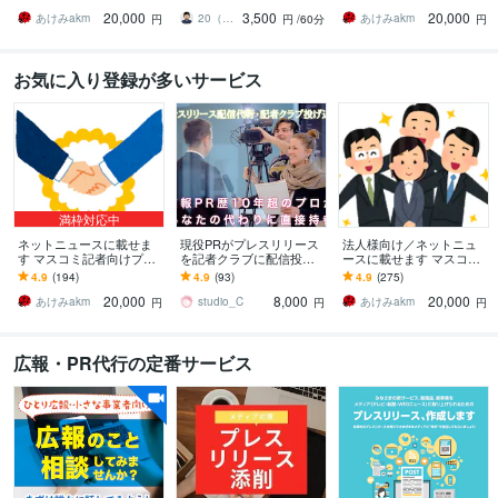
スリリース代行！
PRコンサルタントがお悩
代行！
20,000
3,500
20,000
みに乗ります！
あけみakm
20（トゥエンティ）｜PRコンサルタント
あけみakm
円
円
/60分
円
お気に入り登録が多いサービス
満枠対応中
ネットニュースに載せま
現役PRがプレスリリース
法人様向け／ネットニュ
す マスコミ記者向けプレ
を記者クラブに配信投込
ースに載せます マスコミ
スリリース代行！【全
ます 海外ブランド〜個人
記者向けプレスリリース
4.9
(194)
4.9
(93)
4.9
(275)
般・その他】
起業家まで！20社以上に
代行！
20,000
8,000
20,000
直接手待ちします
あけみakm
studio_C
あけみakm
円
円
円
広報・PR代行の定番サービス