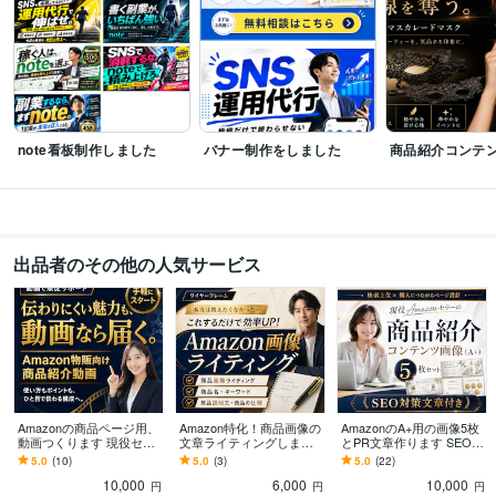
note看板制作しました
バナー制作をしました
商品紹介コンテ
出品者のその他の人気サービス
Amazonの商品ページ用、
Amazon特化！商品画像の
AmazonのA+用の画像5枚
動画つくります 現役セラ
文章ライティングします
とPR文章作ります SEO対
ーが製作する、簡単なお
文章悪いと売れません！
策が考慮されたA+用の説
5.0
(10)
5.0
(3)
5.0
(22)
任せ動画サービスになり
訴求点ワイヤーフレーム
明文もおまけでお付けし
10,000
6,000
10,000
ます
文章作成、構成
ます。
円
円
円