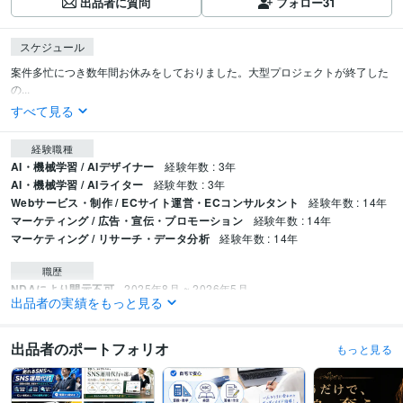
出品者に質問
フォロー
31
スケジュール
案件多忙につき数年間お休みをしておりました。大型プロジェクトが終了した
の...
すべて見る
経験職種
AI・機械学習 / AIデザイナー
経験年数 : 3年
AI・機械学習 / AIライター
経験年数 : 3年
Webサービス・制作 / ECサイト運営・ECコンサルタント
経験年数 : 14年
マーケティング / 広告・宣伝・プロモーション
経験年数 : 14年
マーケティング / リサーチ・データ分析
経験年数 : 14年
職歴
NDAにより開示不可
2025年8月 ~ 2026年5月
出品者の実績をもっと見る
楽天市場運営（自社）※継続中
2012年5月 ~ 現在
得意分野
出品者のポートフォリオ
もっと見る
Web制作・HP作成・EC構築
AIデザイン
ライティング・翻訳
Amazon商品画像ワイヤーフレーム作成