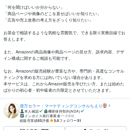
「何を聞けばいいか分からない」

「商品ページや画像のどこを直せばいいか知りたい」

「広告や売上改善の考え方をざっくり知りたい」

お茶会で相談するような気軽な雰囲気で、できる限り実務目線でお
答えします。

また、Amazonの商品画像や商品ページの見せ方、訴求内容、デザ
イン構成に関するご相談も可能です。

なお、Amazonの販売経験が豊富な方や、専門的・高度なコンサル
ティングを求める方には向いていない場合があります。

本サービスは、これからAmazon販売を学びたい方、または始めた
億万セラー：マーケティングコンサルちえり
本人確認
機密保持契約(NDA)
インボイス発行事業者
未登録
総販売実績
53
評価
5.0
フォロワー
31