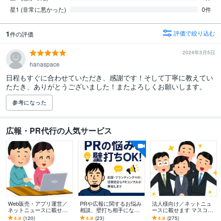
星1 (非常に悪かった)
0件
1
評価で絞り込む
件の評価
2024年3月5日
hanaspace
日程もすぐに合わせていただき、感謝です！そして丁寧に教えてい
たたき、ありがとうございました！またよろしくお願いします。
参考になった
広報・PR代行の人気サービス
Web販売・アプリ運営／
PRや広報に関するお悩み
法人様向け／ネットニュ
ネットニュースに載せま
相談、壁打ち相手になり
ースに載せます マスコミ
す マスコミ記者向けプレ
ます 業界経験20年以上の
記者向けプレスリリース
4.9
(120)
4.9
(23)
4.9
(275)