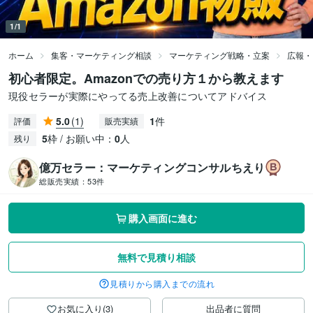
1/1
ホーム
集客・マーケティング相談
マーケティング戦略・立案
広報・
初心者限定。Amazonでの売り方１から教えます
現役セラーが実際にやってる売上改善についてアドバイス
5.0
(1)
1
件
評価
販売実績
5
枠 / お願い中：
0
人
残り
億万セラー：マーケティングコンサルちえり
総販売実績：
53件
購入画面に進む
無料で見積り相談
見積りから購入までの流れ
お気に入り(3)
出品者に質問