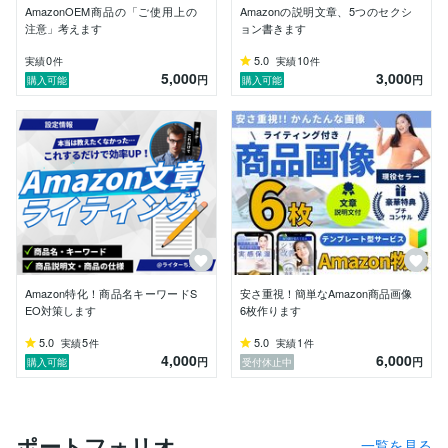
AmazonOEM商品の「ご使用上の
Amazonの説明文章、5つのセクシ
「次に何をすればいいか分からない」

注意」考えます
ョン書きます
「自分の商品に合う改善方法を知りたい」

0
5.0
10
実績
件
実績
件
「画像や商品ページを見てほしい」

5,000
3,000
円
円
購入可能
購入可能
「気軽に相談できる経験者がほしい」

そんな方のお役に立てたら嬉しいです。

一般論ではなく、実際の運営に落とし込める形で、次に
取り組むことを一緒に考えます。

Amazon特化！商品名キーワードS
安さ重視！簡単なAmazon商品画像
EO対策します
6枚作ります
5.0
5
5.0
1
実績
件
実績
件
4,000
6,000
円
円
購入可能
受付休止中
ポートフォリオ
一覧を見る