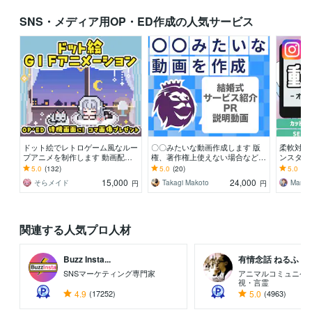
SNS・メディア用OP・ED作成の人気サービス
ドット絵でレトロゲーム風なルー
〇〇みたいな動画作成します 版
柔軟対応
プアニメを制作します 動画配信
権、著作権上使えない場合なども
ンスタ/Ti
のOP.ED.待機画面、結婚式ムー
対応し、それっぽく作成します
完全対応
5.0
(132)
5.0
(20)
5.0
(11
ビー、SNSにも！
15,000
24,000
そらメイド
Takagi Makoto
Mana_
円
円
関連する人気プロ人材
Buzz Insta...
有情念話 ねるふ ..
SNSマーケティング専門家
アニマルコミュニケ
視・言霊
4.9
(17252)
5.0
(4963)