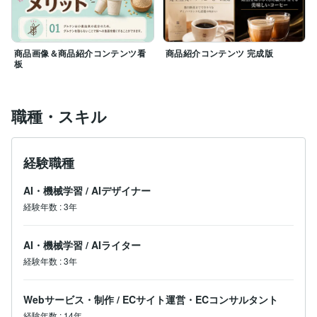
商品画像＆商品紹介コンテンツ看
商品紹介コンテンツ 完成版
板
職種・スキル
経験職種
AI・機械学習
/
AIデザイナー
経験年数
:
3年
AI・機械学習
/
AIライター
経験年数
:
3年
Webサービス・制作
/
ECサイト運営・ECコンサルタント
経験年数
:
14年