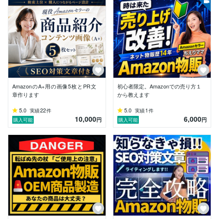
・説明文が機能紹介だけで、使用後の生活が想像できな
い

・検索キーワードと、お客様の目的がズレている

・商品ページを整える前に広告費を増やしている

こうした「もったいない部分」は、運営している本人ほ
ど気づきにくいものです。

私は、難しい言葉を並べて一方的に指示するタイプでは
ありません。

AmazonのA+用の画像5枚とPR文
初心者限定。Amazonでの売り方１
章作ります
から教えます
「この画像は、もう少しお客様の悩みが伝わる形にしま
5.0
22
5.0
1
実績
件
実績
件
しょう」

10,000
6,000
円
円
購入可能
購入可能
「広告の前に、まず商品ページを整えた方が良さそうで
す」

「機能より、使った後の変化を見せた方が伝わります」

そんなふうに、店長・運営者の目線で一緒に整理するこ
とを大切にしています。

Amazon物販、楽天市場、商品選定、商品開発、画像改
善、商品ページ、SEO、広告運用、訴求の見直しな
ど、初心者・初中級者の方にも分かりやすくお伝えしま
す。
