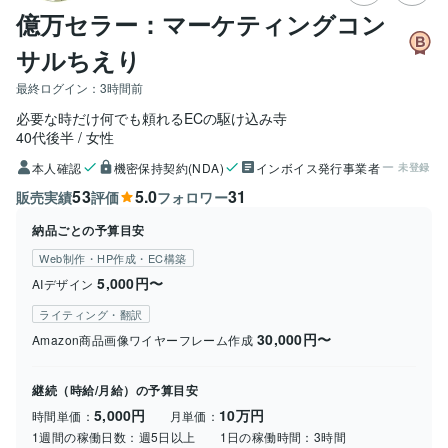
億万セラー：マーケティングコン
サルちえり
最終ログイン：
3時間前
必要な時だけ何でも頼れるECの駆け込み寺
40代後半
女性
本人確認
機密保持契約(NDA)
インボイス発行事業者
未登録
53
5.0
31
販売実績
評価
フォロワー
納品ごとの予算目安
Web制作・HP作成・EC構築
5,000円〜
AIデザイン
ライティング・翻訳
30,000円〜
Amazon商品画像ワイヤーフレーム作成
継続（時給/月給）の予算目安
5,000円
10万円
時間単価：
月単価：
1週間の稼働日数：
週5日以上
1日の稼働時間：
3時間