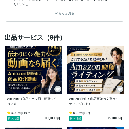
います。

もっと見る
もちろん、順調なことばかりではありませんでした。

商品を出したのに売れない。

広告をかけたのに利益が残らない。

出品サービス（8件）
画像を作り直してもクリックされない。

商品ページを改善しても、思うように反応が変わらな
い。

そんな「なぜ？」に何度も向き合い、そのたびに商品
名、画像、説明文、キーワード、広告を見直してきまし
た。

ECは、何か一つを変えれば急に売れるような世界では
ありません。

しかし、お客様が迷っている場所や、商品の魅力が伝わ
っていない部分を一つずつ改善することで、売り場は少
Amazonの商品ページ用、動画つく
Amazon特化！商品画像の文章ライ
しずつ変わっていきます。

ります
ティングします
たとえば、

5.0
10
5.0
3
実績
件
実績
件
10,000
6,000
円
円
購入可能
購入可能
・商品の良さが画像で伝わっていない
