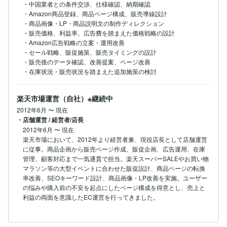
・中国業者との条件交渉、仕様確認、納期確認

・Amazon商品登録、商品ページ構成、販売導線設計

・商品画像・LP・商品説明文の制作ディレクション

・販売価格、利益率、広告費を踏まえた価格戦略の設計

・Amazon広告戦略の立案・運用改善

・セール戦略、販促施策、販売タイミングの設計

・販売後のデータ確認、改善提案、ページ改善

・在庫状況・販売状況を踏まえた追加施策の検討
楽天市場運営（自社）※継続中
2012年6月
〜
現在
・店舗運営 / 経営者/店長
2012年6月
〜
現在
楽天市場において、2012年より経営者兼、現役店長として店舗運営
に従事。商品企画から販売ページ作成、販促企画、広告運用、在庫
管理、顧客対応まで一気通貫で担当。楽天スーパーSALEやお買い物
マラソン等の大型イベントに合わせた販促設計、商品ページの転換
率改善、SEOキーワード設計、商品画像・LP改善を実施。ユーザー
の悩みや購入前の不安を起点にしたページ構成を得意とし、売上と
利益の両面を意識したEC運営を行ってきました。