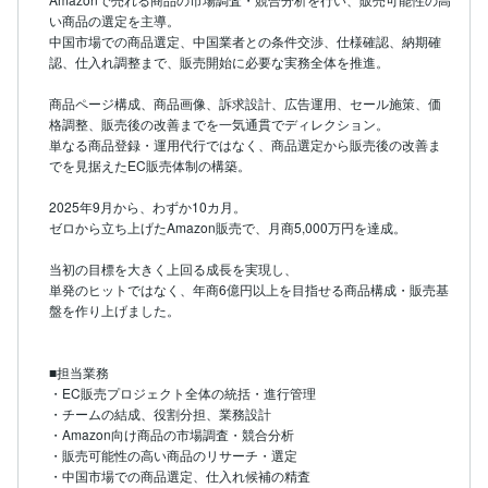
い商品の選定を主導。

中国市場での商品選定、中国業者との条件交渉、仕様確認、納期確
認、仕入れ調整まで、販売開始に必要な実務全体を推進。

商品ページ構成、商品画像、訴求設計、広告運用、セール施策、価
格調整、販売後の改善までを一気通貫でディレクション。

単なる商品登録・運用代行ではなく、商品選定から販売後の改善ま
でを見据えたEC販売体制の構築。

2025年9月から、わずか10カ月。

ゼロから立ち上げたAmazon販売で、月商5,000万円を達成。

当初の目標を大きく上回る成長を実現し、

単発のヒットではなく、年商6億円以上を目指せる商品構成・販売基
盤を作り上げました。

■担当業務

・EC販売プロジェクト全体の統括・進行管理

・チームの結成、役割分担、業務設計

・Amazon向け商品の市場調査・競合分析

・販売可能性の高い商品のリサーチ・選定

・中国市場での商品選定、仕入れ候補の精査
