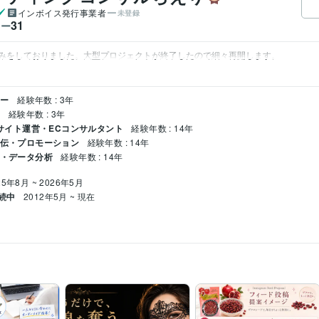
インボイス発行事業者
未登録
31
ワー
みをしておりました。大型プロジェクトが終了したので細々再開します。
ナー
経験年数 : 3年
ー
経験年数 : 3年
ECサイト運営・ECコンサルタント
経験年数 : 14年
宣伝・プロモーション
経験年数 : 14年
チ・データ分析
経験年数 : 14年
25年8月 ~ 2026年5月
続中
2012年5月 ~ 現在
構築
AIデザイン
azon商品画像ワイヤーフレーム作成