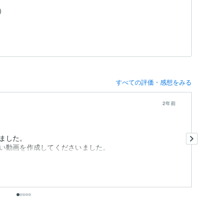
）
すべての評価・感想をみる
2年前
返
け
ました。
動
い動画を作成してくださいました。
ま
も