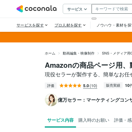
ホーム
動画編集・映像制作
SNS・メディア用
Amazonの商品ページ用
現役セラーが製作する、簡単なお任
10
5.0
(10)
販売実績
評価
億万セラー：マーケティングコン
サービス内容
購入時のお願い
評価・感