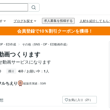
会員登録で10％割引クーポンを獲得！
OP・ED作成
その他（SNS・OP・ED動画作成）
、動画つくります
せ動画サービスになります
件
4
枠 / お願い中：
1
人
残り
サルちえり
総販売実績：
53件
想
お気に入り（21）