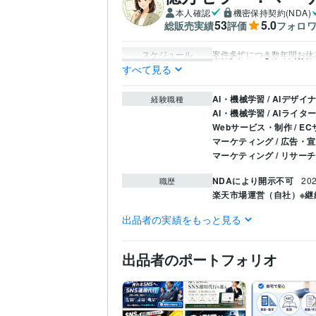
本人確認
機密保持契約(NDA)
53
5.0
総販売実績
評価
フォロ
スケジュール
案件多忙につき数年間お休
すべて見る
AI・機械学習 / AIデザイ
経験職種
AI・機械学習 / AIライタ
Webサービス・制作 / 
マーケティング / 広告・
マーケティング / リサー
NDAにより開示不可
20
職歴
楽天市場運営（自社）※継
出品者の実績をもっと見る
Web制作・HP作成・EC
得意分野
ライティング・翻訳
Am
出品者のポートフォリオ