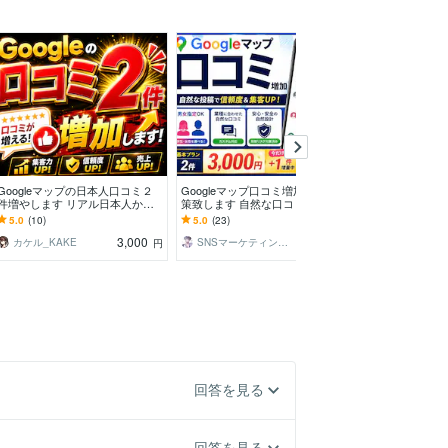
Googleマップの日本人口コミ２
Googleマップ口コミ増加MEO対
初心者向けME
件増やします リアル日本人から
策致します 自然な口コミで信頼
を提供します M
の口コミで集客、信頼度アップの
度&集客UP！
も受け付けます
5.0
(10)
5.0
(23)
5.0
(32)
サポート！
3,000
3,000
カケル_KAKE
SNSマーケティング英
チラポス
円
円
回答を見る
回答を見る