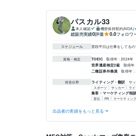
パスカル33
本人確認
機密保持契約(NDA)
0
0.0
総販売実績
評価
フォロワ
スケジュール
普段平日は仕事をしてるの
TOEIC
取得年 : 2024年
資格・検定
世界遺産検定2級
取得年 :
二種証券外務員
取得年 : 
ライティング・翻訳
サ
得意分野
スポーツ
サッカー
ライ
集客・マーケティング相
宣伝
PR
マーケティン
関西大学
2017年3月 ~ 
学歴
出品者の実績をもっと見る
英語
日常会話レベル
語学力