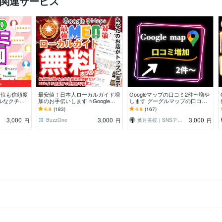
の関連サービス
中
順位も信頼度
最安値！日本人ローカルガイド増
Googleマップの口コミ2件〜増や
ルなクチコ
加のお手伝いします ⭐Google認
します グーグルマップの口コミ
ップ！
定ローカルガイドは評価が高く信
増加します/保証有り
4.9
(183)
4.9
(167)
頼性を高めます
3,000
3,000
3,000
BuzzOne
葉月美桜｜SNSデザイナー
円
円
円