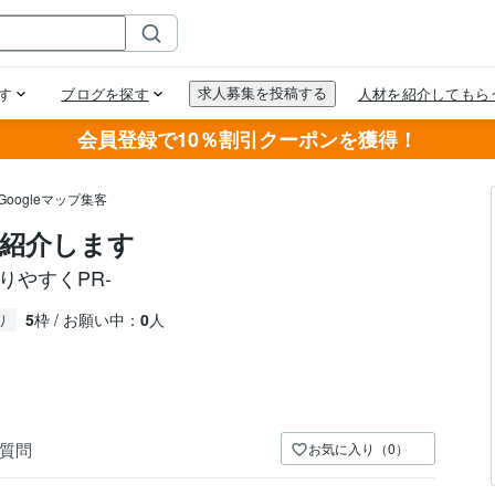
会員登録で10％割引クーポンを獲得！
Googleマップ集客
紹介します
りやすくPR-
5
枠 / お願い中：
0
人
り
質問
お気に入り（0）