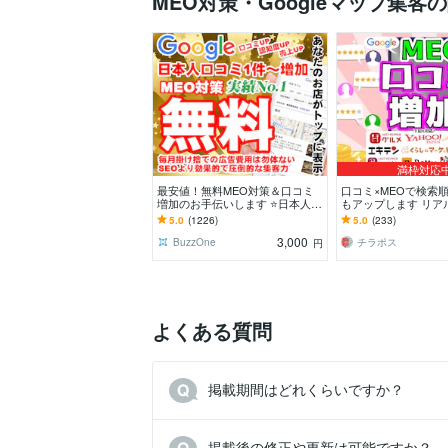
MEO対策・Googleマップ集客
満枠対応
最安値！無料MEO対策＆口コミ
口コミ×MEOで検索
増加のお手伝いします ⭐️日本人か
もアップします リア
らの最適なワードを含む対策でG
ミで信頼と来店数ア
5.0
(1226)
5.0
(233)
oogle上位表示
3,000
BuzzOne
チラポス
円
よくある質問
掲載期間はどれくらいですか？
掲載後の修正や更新は可能ですか？