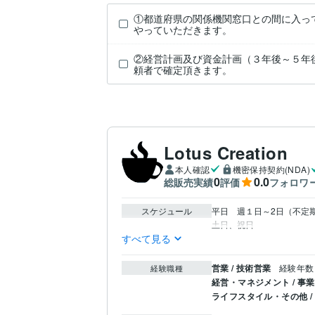
①都道府県の関係機関窓口との間に入っ
やっていただきます。
②経営計画及び資金計画（３年後～５年
頼者で確定頂きます。
Lotus Creation
本人確認
機密保持契約(NDA)
0
0.0
総販売実績
評価
フォロワ
スケジュール
平日　週１日～2日（不定
土日、祝日　  　　　　
すべて見る
営業 / 技術営業
経験年数 
経験職種
経営・マネジメント / 事
ライフスタイル・その他 