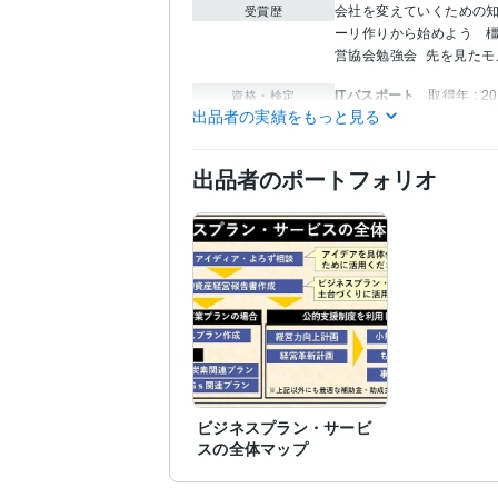
会社を変えていくための
受賞歴
ーリ作りから始めよう　
営協会勉強会
先を見たモ
ITパスポート
取得年 : 2
資格・検定
出品者の実績をもっと見る
TOEIC
取得年 : 2013年
Excel:10年
Google サイト
ビジネス・クリエイ
ティブツール
出品者のポートフォリオ
コンサルティング・士業
得意分野
製造業・マーケティン
熊本大学
1976年3月 ~ 
学歴
英語
ビジネスレベル
語学力
ビジネスプラン・サービ
スの全体マップ