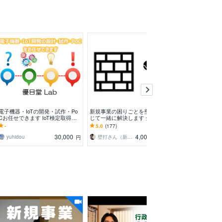
電子機器・IoTの開発・試作・Po
新規事業の困りごとを壁打ちを通
新規事業のPoC
Cお任せできます IoT検定取得・2
じて一緒に解決します 企業と個
整理します 作
5年以上の技術者が伴走(VC事前
人への壁打ち実績あり。時間が合
る30分相談
-
5.0
(177)
5.0
(2)
のみ)
えば当日の壁打ち可能！
30,000
4,000
yuhidou
壁打さん（新規事業開発のプロ）
yuhidou
円
円
/30分