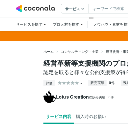
ホーム
コンサルティング・士業
経営改善・事
経営革新等支援機関のプロ
認定を取ると様々な公的支援策が得
0
件
-
販売実績
残
評価
Lotus Creation
総販売実績：
0件
サービス内容
購入時のお願い