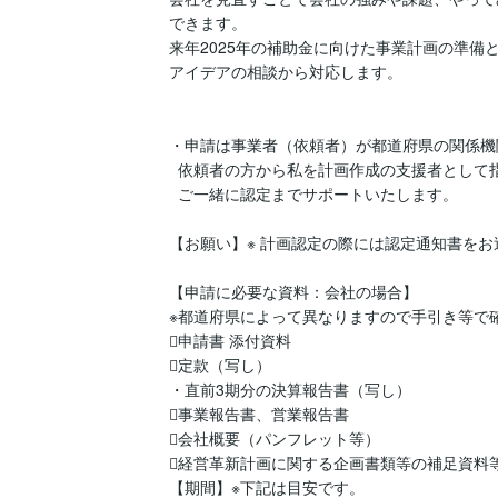
できます。

来年2025年の補助金に向けた事業計画の準備
アイデアの相談から対応します。

・申請は事業者（依頼者）が都道府県の関係機
  依頼者の方から私を計画作成の支援者として指定いただければ、

  ご一緒に認定までサポートいたします。

【お願い】※ 計画認定の際には認定通知書をお
【申請に必要な資料：会社の場合】

※都道府県によって異なりますので手引き等で確
申請書 添付資料 

定款（写し） 

・直前3期分の決算報告書（写し） 

事業報告書、営業報告書

会社概要（パンフレット等） 

経営革新計画に関する企画書類等の補足資料等
【期間】※下記は目安です。
