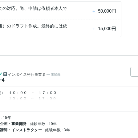
ての対応。尚、申請は依頼者本人で
＋
50,000円
後）のドラフト作成。最終的には依
＋
15,000円
インボイス発行事業者
未登録
4
ー
期）　１０：００　～　１７：００

　　　　１０：００　～　１７：００
: 15年
業企画・事業開発
経験年数 : 10年
/ 講師・インストラクター
経験年数 : 3年