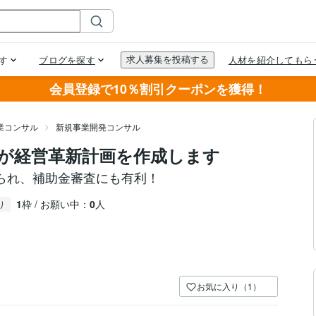
会員登録で10％割引クーポンを獲得！
業コンサル
新規事業開発コンサル
が経営革新計画を作成します
られ、補助金審査にも有利！
1
枠 / お願い中：
0
人
り
お気に入り（1）