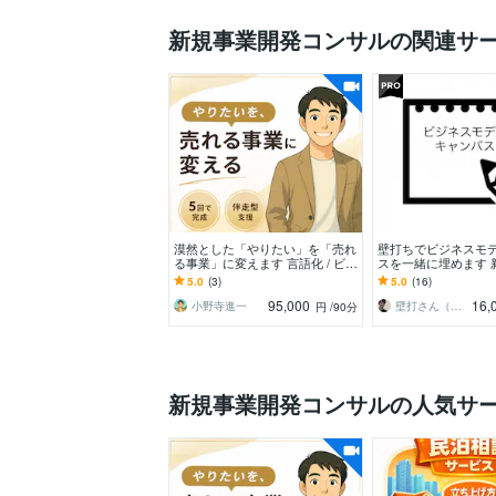
新規事業開発コンサルの関連サ
漠然とした「やりたい」を「売れ
壁打ちでビジネスモ
る事業」に変えます 言語化 / ビジ
スを一緒に埋めます 
ネスモデル構築｜5回で完成する
発のプロに貴社事業
5.0
(3)
5.0
(16)
商品設計支援
問に答えていくだけ
95,000
16,
小野寺進一
壁打さん（新規事業開発のプロ）
円
/90分
新規事業開発コンサルの人気サ