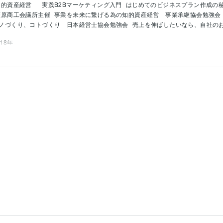
知的資産経営　
実践B2Bマーケティング入門
はじめてのビジネスプラン作成の
橿原商工会議所主催
事業を未来に繋げる為の知的資産経営　事業承継協会勉強会
ノづくり、コトづくり　日本経営士協会勉強会
売上を伸ばしたいなら、自社の
018年
:10年
Google スプレッドシート:5年
PowerPoint:10年
Word:10年
公的支援の経営計画、補助金事業計画
脱炭素化を機会にした新規事業
経産省
1983年2月