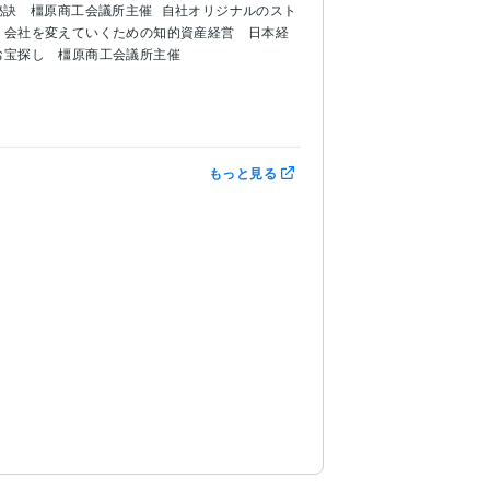
秘訣　橿原商工会議所主催
自社オリジナルのスト
会社を変えていくための知的資産経営　日本経
お宝探し　橿原商工会議所主催
もっと見る
が推奨する知的資産経営報告書