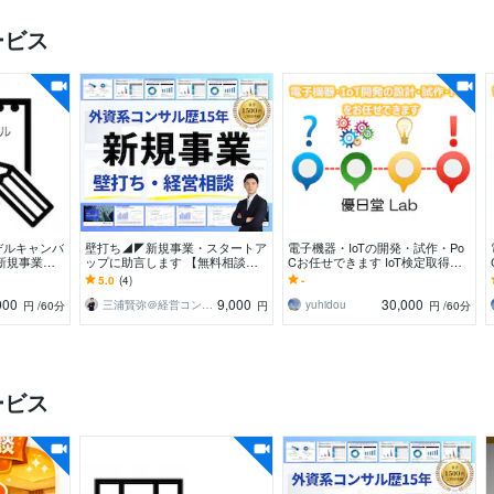
ービス
デルキャンバ
壁打ち◢◤新規事業・スタートア
電子機器・IoTの開発・試作・Po
新規事業開
ップに助言します 【無料相談】
Cお任せできます IoT検定取得・2
案を語って質
外資系コンサル歴15年・支援実績
5年以上の技術者が伴走
5.0
(4)
-
！
1500件の経験
000
9,000
30,000
三浦賢弥＠経営コンサルタント
yuhidou
円
/60分
円
円
/60分
ービス