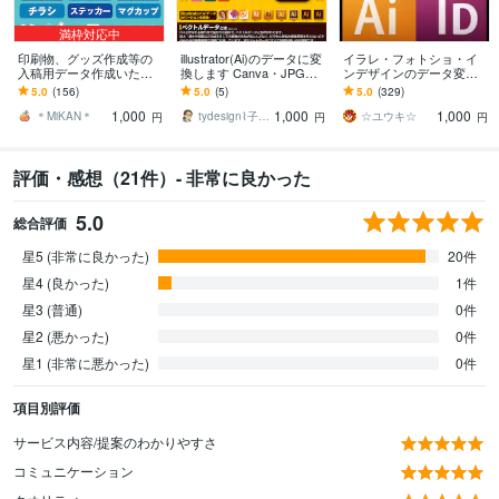
満枠対応中
印刷物、グッズ作成等の
illustrator(Ai)のデータに変
イラレ・フォトショ・イ
入稿用データ作成いたし
換します Canva・JPG・P
ンデザインのデータ変換
ます 入稿チェック通過ま
DF・その他データからAi
します デザイン作成のご
5.0
(156)
5.0
(5)
5.0
(329)
でお付き合いします！ご
に変換！
相談はDMより受けており
1,000
1,000
1,000
安心ください
ます
＊MiKAN＊
tydesign⌇子育てパパのデザイン室
☆ユウキ☆
円
円
円
評価・感想（21件）- 非常に良かった
5.0
総合評価
星5 (非常に良かった)
20件
星4 (良かった)
1件
星3 (普通)
0件
星2 (悪かった)
0件
星1 (非常に悪かった)
0件
項目別評価
サービス内容/提案のわかりやすさ
コミュニケーション