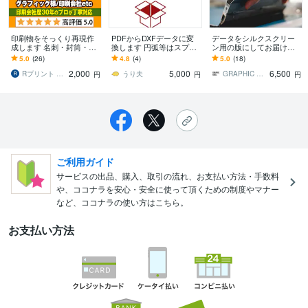
印刷物をそっくり再現作
PDFからDXFデータに変
データをシルクスクリー
成します 名刺・封筒・ハ
換します 円弧等はスプラ
ン用の版にしてお届けし
ガキ等をaiイラストレータ
インとなってしまいます
ます ご自身でオリジナル
5.0
(26)
4.8
(4)
5.0
(18)
ーで入稿OK！
が一から書くより良い！
のプリントアイテム作り
2,000
5,000
6,500
が楽しめます
Rプリント CN支店
うり夫
GRAPHIC BASE
円
円
円
ご利用ガイド
サービスの出品、購入、取引の流れ、お支払い方法・手数料
や、ココナラを安心・安全に使って頂くための制度やマナー
など、ココナラの使い方はこちら。
お支払い方法