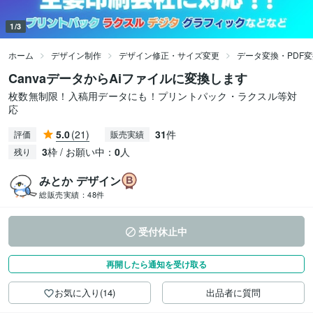
1/3
ホーム
デザイン制作
デザイン修正・サイズ変更
データ変換・PDF
CanvaデータからAiファイルに変換します
枚数無制限！入稿用データにも！プリントパック・ラクスル等対
応
5.0
(21)
31
件
評価
販売実績
3
枠 / お願い中：
0
人
残り
みとか デザイン
総販売実績：
48件
受付休止中
再開したら通知を受け取る
お気に入り(14)
出品者に質問