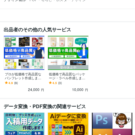
出品者のその他の人気サービス
受付休止中
プロが低価格で高品質な
低価格で高品質なパッケ
パンフレット作成します
ージ・ラベル作成します
現役デザイナーが作成！
現場のプロが作る、"売れ
4.9
(9)
4.5
(3)
クレジット表記するだけ
る"パッケージです！
24,000
10,000
で30%OFF！
円
円
データ変換・PDF変換の関連サービス