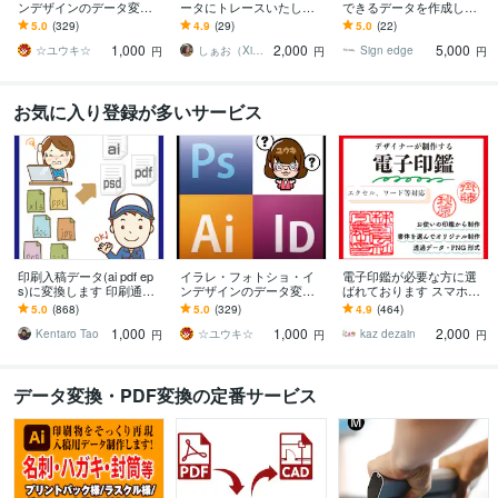
ンデザインのデータ変換
ータにトレースいたしま
できるデータを作成しま
します デザイン作成のご
す ☆AI画像、そのまま
す 印刷会社経験者が入稿
5.0
(329)
4.9
(29)
5.0
(22)
相談はDMより受けており
「使えない問題」解決し
データ作成 スピーディ
1,000
2,000
5,000
ます
ます！
ーに対応します
☆ユウキ☆
しぁお（Xiao）
Sign edge
円
円
円
お気に入り登録が多いサービス
印刷入稿データ(ai pdf ep
イラレ・フォトショ・イ
電子印鑑が必要な方に選
s)に変換します 印刷通販
ンデザインのデータ変換
ばれております スマホで
を利用したい方、入稿デ
します デザイン作成のご
撮影した写真が印鑑にな
5.0
(868)
5.0
(329)
4.9
(464)
ータに変換いたします！
相談はDMより受けており
りますよ！新たに欧文タ
1,000
1,000
2,000
ます
イプ登場
Kentaro Tao
☆ユウキ☆
kaz dezain
円
円
円
データ変換・PDF変換の定番サービス