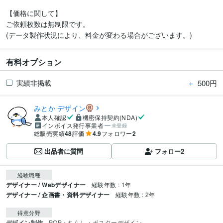
【価格に関して】

ご依頼枚数は無制限です。

(データ製作状況により、料金が変わる場合がございます。)
有料オプション
＋
500円
実績非掲載
みとか デザイン
本人確認
機密保持契約(NDA)
インボイス発行事業者
未登録
総販売実績
48
評価
4.9
フォロワー
2
出品者に質問
フォロー
2
経験職種
デザイナー / Webデザイナー
経験年数 : 1年
デザイナー / 企画書・資料デザイナー
経験年数 : 2年
得意分野
デザイン制作
POP・ちらし・ポスターデザイン