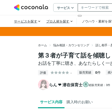
ホーム
悩み相談・カウンセリング
話し相手・
第３者が子育て話を傾聴し
お話を丁寧に聴き、あなたらしく一
0
件
-
販売実績
残
評価
らん ❤ 潜在保育士
総販売実績：
3件
サービス内容
購入時のお願い