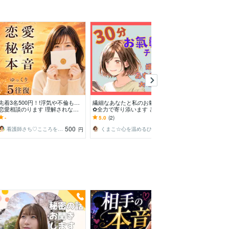
先着3名500円！!浮気や不倫も…
繊細なあなたと私のお氣軽トーク
先着3名500円
恋愛相談のります 理解されない
✿全力で寄り添います どんなに些
悩みを受け止め
苦しい気持ちや不安を安心して打
細なことでもOK！チャットでお
でも大丈夫。あ
-
5.0
(2)
-
ち明けてくださいね
話ししませんか？
しく寄り添いま
500
500
看護師さち♡こころを受け止める優しい時間
くまこ☆心を温めるひだまりのメッセージ
円
円