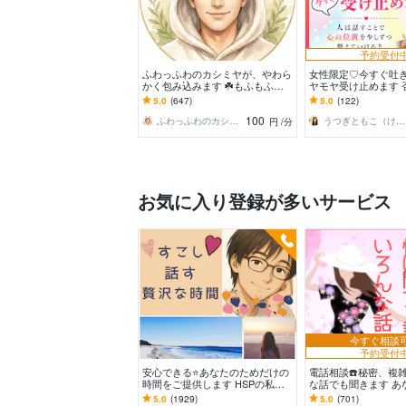
予約受付
ふわっふわのカシミヤが、やわら
女性限定♡今すぐ吐
かく包み込みます ☘️もふもふに
ヤモヤ受け止めます 
包まれて、心、ほどける☘️
しく寄り添います♪
5.0
(647)
5.0
(122)
を吐き出して心に余
100
ふわっふわのカシミヤ
うつぎともこ（けんちゃんママ♪）
円
/分
お気に入り登録が多いサービス
今すぐ相談
予約受付
安心できる⭐️あなたのためだけの
電話相談☎️秘密、複
時間をご提供します HSPの私が
な話でも聞きます あ
あなたを全力で受け止めます。緊
全て受け止めます！
5.0
(1929)
5.0
(701)