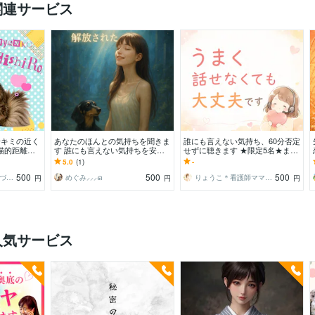
関連サービス
✭キミの近く
あなたのほんとの気持ちを聞きま
誰にも言えない気持ち、60分否定
猫的距離感
す 誰にも言えない気持ちを安心
せずに聴きます ★限定5名★まと
ていって
してお伝えください☆ミ
まってなくても、そのままで大丈
5.0
(1)
-
夫☘️
500
500
500
黒木コトノハ よろづ相談承り〼
めぐみ⸝⸝⸝ഒ
りょうこ＊看護師ママのほっと相談室
円
円
円
人気サービス