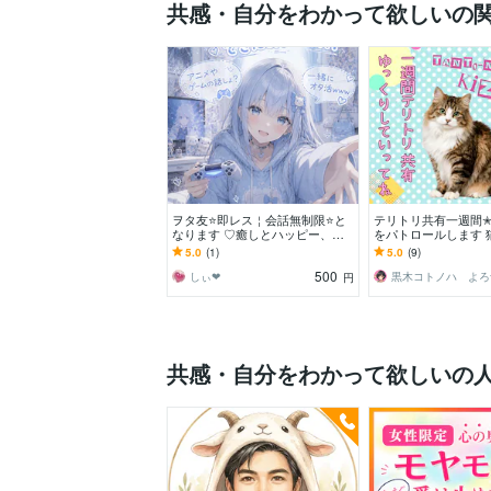
共感・自分をわかって欲しいの
ヲタ友⭐️即レス￤会話無制限⭐️と
テリトリ共有一週間
なります ♡癒しとハッピー、前
をパトロールします 
向きチャージ♡
の7日間【ゆっくりし
5.0
(1)
5.0
(9)
ね】最終日は…!?
500
しぃ❤︎
円
共感・自分をわかって欲しいの