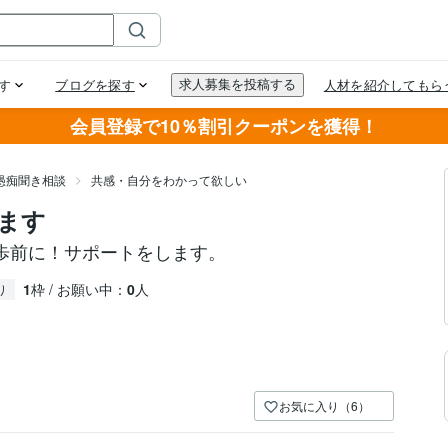
会員登録で10％割引クーポンを獲得！
愚痴聞き相談
共感・自分をわかって欲しい
ます
歩前に！サポートをします。
1
枠 / お願い中：
0
人
り
お気に入り（6）