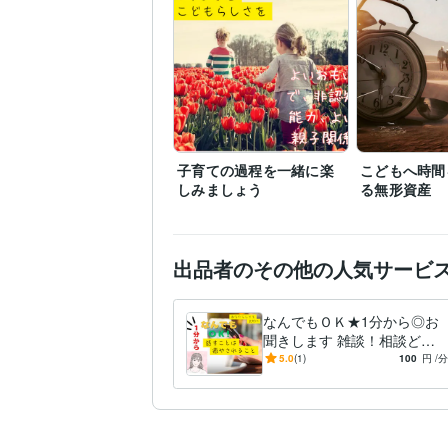
子育ての過程を一緒に楽
こどもへ時間
しみましょう
る無形資産
出品者のその他の人気サービ
なんでもＯＫ★1分から◎お
聞きします 雑談！相談どち
らでも⚪︎ありのままで◎数分
5.0
(1)
100
円
/分
から◎