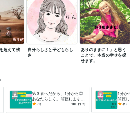
を超えて残
自分らしさと子どもらし
ありのままに！」と思う
さ
ことで、本当の幸せを探
せます。
ス
第３者へだから、1分から◎
1分か
あなたらしく。傾聴します
傾聴し
ありのままで◎数分から◎話
康/お
-
(1)
100
円
/分
-
(1)
すことは気づくこと！
感情/