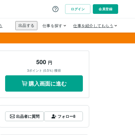
500
円
3ポイント (0.5％) 獲得
購入画面に進む
出品者に質問
フォロー
8