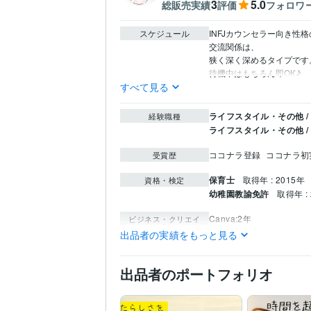
3
5.0
総販売実績
評価
フォロワ
スケジュール
INFJカウンセラー向き性格
交流関係は、

狭く深く深めるタイプです。
待機中はもちろん即OK♪
すべて見る
ライフスタイル・その他 /
経験職種
ライフスタイル・その他 
ココナラ登録
ココナラ初
受賞歴
保育士
取得年 : 2015年
資格・検定
幼稚園教諭免許
取得年 : 
Canva:2年
ビジネス・クリエイ
ティブツール
出品者の実績をもっと見る
ピアノ:28年
料理:10年
断捨
その他ツール
出品者のポートフォリオ