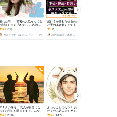
予約受付中
予約
疲れた時…！秘密のお話なんでも
続けるか終わらせるのかリアルな
プライド高で弱
お聞きします 言いにくい話/誰に
相手の本音教えます 好きだから
へ、ココで受け
も言えないこと/割り切れないき
こそ、複雑な関係だからこそ人に
はプライドが許
5.0
(77)
-
(1)
5.0
(298)
もち
言えない悩みを解決
け話してスッキ
100
120
カニ＊やわらかまごころ検定1級
心の居場所♡水野あかり
円
/分
円
/分
予約
アナタの味方！ 友人が親身にな
ふわっふわのカシミヤが、やわら
プライド高で弱
ってお話しを聞きます ✨こんなと
かく包み込みます ☘️もふもふに
へ、ココで受け
き、本当の味方ならワタシに何て
包まれて、心、ほどける☘️
はプライドが許
5.0
(180)
5.0
(647)
5.0
(298)