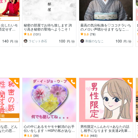
中
き出したいモ
秘密の部屋でお待ち致します 誇
最高の気分転換を♡ココナラいち
否定せず優
り高き秘密の聖地へようこそ！
のメロい声聴かせます ななこと
たまった想い
電話で雑談しよ♡今日は何おはな
5.0
(131)
5.0
(78)
白
しする？男女年齢不問
140
100
100
ラビット赤石
和服のななこ
円
/分
円
/分
円
/分
可能
中
雑な恋、どん
心の中にあるモヤモヤ解消のお手
男性限定⭐️ふんわり⭐️あなたの話
なたの思い
伝いをします ✨HSPの私があなた
し相手になります 女友達♪先輩女
誰にも話せな
の心に寄り添い優しく受けとめま
子♪いとこのお姉さんの感覚で♪
5.0
(39)
5.0
(463)