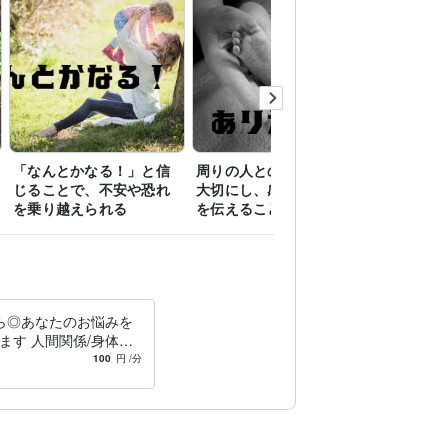
「なんとかなる！」と信
周りの人とのつながりを
自分が好
じることで、不安や恐れ
大切にし、感謝の気持ち
ワクする
を乗り越えられる
を伝えること
こと
ら◎あなたのお悩みを
ます 人間関係/身体健
金の不安/苦しい、辛い
100
円
/分