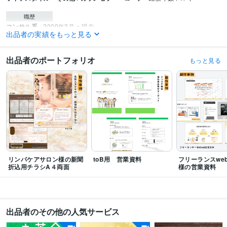
職歴
コンサル系
2009年3月 ~ 現在
出品者の実績をもっと見る
受賞歴
外注やコンサルを頼らずに1.5ヶ月でプラチナランク達成
ココナラ　1位　
出品者のポートフォリオ
もっと見る
(事業・経営コンサルティング)
ココナラ　1位 （夢・目標達成メンタリン
グ）
ココナラ　販売件数100件♪
ココナラ1周年 あれこれ上位ランクイン
♪
ココナラ最高位プラチナランク維持1年
ココナラ　販売件数200件♪
コ
コナラ　1位　(起業・開業コンサルティング)
ココナラ　1位　(習慣化・セ
ルフコントロール)
ココナラ　1位　(起業・開業コンサルティング)
ココナ
ラ　1位　(起業・開業コンサルティング)
2周年 ランクイン♪に慣れ過ぎ
て……チェックしてない……
ココナラ　1位　(事業・経営コンサルティン
グ)
ココナラ　1位 （夢・目標達成メンタリング）
ココナラ　1位　(習慣
化・セルフコントロール)
リンパケアサロン様の新聞
toB用 営業資料
フリーランスwe
資格・検定
折込用チラシA４両面
様の営業資料
メンタル心理カウンセラー
取得年 : 2022年
プログラミング言語・フレームワーク
HTML:6年
出品者のその他の人気サービス
ビジネス・クリエイティブツール