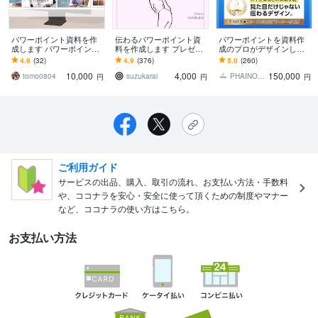
パワーポイント資料を作
伝わるパワーポイント資
パワーポイントを資料作
成します パワーポイント
料を作成します プレゼン
成のプロがデザインしま
専門のデザイナーがお客
資料、営業資料、研修資
す 大手企業様との取引実
4.9
(32)
4.9
(376)
5.0
(260)
様の資料作成を代行しま
料、図解など
績多数！ビジネスの背中
10,000
4,000
150,000
す
を押せるデザインを
tomo0804
suzukarai
PHAINO DESIGN
円
円
円
ご利用ガイド
サービスの出品、購入、取引の流れ、お支払い方法・手数料
や、ココナラを安心・安全に使って頂くための制度やマナー
など、ココナラの使い方はこちら。
お支払い方法