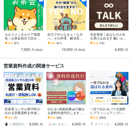
Excel:18年
Word:18年
PowerPoint:18年
Adobe Illustrator:6年
WordPress:6年
Canva:1年
得意分野
ビジネス代行・事務代行
問題解決
起業／創業／二次創業／新事業
経営
アドバイス
広報戦略(SNS,web,デザイン)
広報物の代行製作
個別特化の
セルフメンタルケア習慣
自力でやらなきゃ！な方
完全受容！あなたの人生
サポート
化！お茶会気分で話せま
へ…その停滞、解消支援
を受け止めます 酸いも甘
コンサルティング
マーケティング
開業
経営
広報
黒字化
す やさしい「たぬき」
します 開業／副業／法人
いも、幸も不幸も、NG無
5.0
(67)
5.0
(61)
5.0
(16)
が、不思議な癒し空間で
化／安定化／NPO／社会
／1名１回限定／リピート
仕組みづくり
プランニング
モチベーションアップ
たぬき
7,500
10,000
4,500
「あなた」と戯れる。
起業／事業見直しなど
不可
円
/60分
円
/60分
円
学習指導・資格・キャリア相談
パーソナルコーチ
優しさ
ゆるさ
話しやすさ
分析
解析
冷静
心理学
動物進化学
ネガティブ
たぬき
営業資料作成の関連サービス
学歴
対人理解を深めるための永遠の学び舎
2000年3月 ~ 現在
外資系コンサル歴15年が
伝わる×視覚効果up◎魅せ
一目で伝わるパワポ資料
伝わる営業資料を作成し
る資料作成代行します 時
にブラッシュアップいた
ます 【丸投げ・原稿無し
短＆高品質！パワポ・Can
します 【累計5000スライ
5.0
(7)
5.0
(26)
5.0
(390)
OK】無料相談・高品質デ
va資料でビジネス加速◎
ド超】あなたの提案が刺
9,000
4,000
4,000
ザイン・短納期
さる資料作成
三浦賢弥＠経営コンサルタント
ゆいまる（Canva★デザイナー）
オーティさん｜OT3 Creative
円
円
円