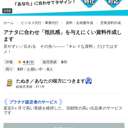
1/10
ホーム
ビジネス代行・事務代行
資料・企画書作成
営業資料作成
アナタに合わせ「抵抗感」を与えにくい資料作成し
ます
見やすい／伝わる その先へ――『キレイな資料』だけではダ
メ！
4.9
(9)
9
件
評価
販売実績
3
枠 / お願い中：
0
人
残り
たぬき／あなたの味方につきます
総販売実績：
311件
プラチナ認定者の
サービス
直近3ヶ月で高い実績を維持した、信頼性の高い出品者のサービス
です