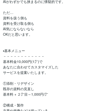
AIがわずかでも挟まるのに懐疑的です。

ただ…

資料を扱う側も

資料を受け取る側も

AI気にならないなら

OKだと思います。

▪基本メニュー

－－－－－－－－－－－－

基本料金10,000円(1㌻)で

あなたに合わせてカスタマイズした

サービスを提案いたします。

①添削・リデザイン

既存の資料の見直し

基本料 + ２㌻目～1,000円/㌻

②構成・製作

文章や画像などは揃っている
