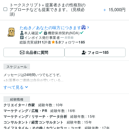
トークスクリプト+ 提案者さまの性格別の
＋
15,000円
アプローチなども提案できます。 (見積必
須)
たぬき／あなたの味方につきます
本人確認
機密保持契約(NDA)
インボイス発行事業者
未登録
総販売実績
311
評価
5.0
フォロワー
185
出品者に質問
フォロー
185
スケジュール
メッセージは24時間いつでもどうぞ。

※お返事やご連絡は自分が空いている...
すべて見る
経験職種
クリエイター / 作家
経験年数 : 10年
マーケティング / 広報・PR
経験年数 : 16年
マーケティング / リサーチ・データ分析
経験年数 : 15年
コンサルタント / 経営コンサルタント
経験年数 : 15年
ライフスタイル・その他 / カウンセラー・コーチ
経験年数 : 17年