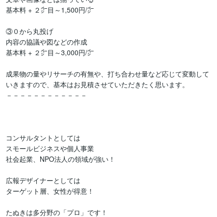
基本料 + ２㌻目～1,500円/㌻

③０から丸投げ

内容の協議や図などの作成

基本料 + ２㌻目～3,000円/㌻

成果物の量やリサーチの有無や、打ち合わせ量など応じて変動して
いきますので、基本はお見積させていただきたく思います。

－－－－－－－－－－－－

コンサルタントとしては

スモールビジネスや個人事業

社会起業、NPO法人の領域が強い！

広報デザイナーとしては

ターゲット層、女性が得意！

たぬきは多分野の「プロ」です！
