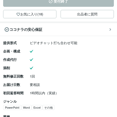
受付終了
お気に入り(18)
出品者に質問
ココナラの安心保証
提供形式
ビデオチャット打ち合わせ可能
企画・構成
作成代行
添削
無料修正回数
1回
お届け日数
要相談
初回返答時間
1時間以内（実績）
ジャンル
PowerPoint
Word
Excel
その他
業種