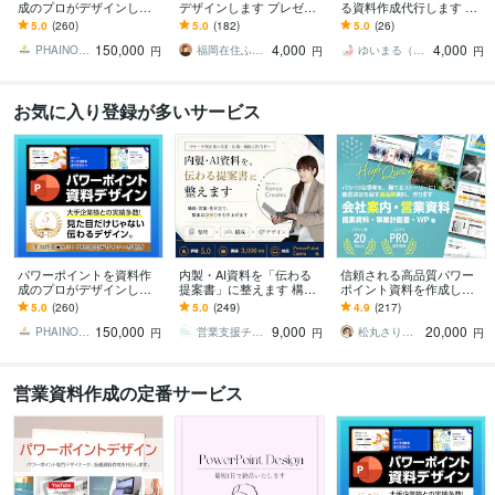
成のプロがデザインしま
デザインします プレゼン/
る資料作成代行します 時
す 大手企業様との取引実
営業資料の制作をプロに
短＆高品質！パワポ・Can
5.0
(260)
5.0
(182)
5.0
(26)
績多数！ビジネスの背中
任せてみませんか？
va資料でビジネス加速◎
150,000
4,000
4,000
を押せるデザインを
PHAINO DESIGN
福岡在住ふみ×スライドデザイン
ゆいまる（Canva★デザイナー）
円
円
円
お気に入り登録が多いサービス
パワーポイントを資料作
内製・AI資料を「伝わる
信頼される高品質パワー
成のプロがデザインしま
提案書」に整えます 構
ポイント資料を作成しま
す 大手企業様との取引実
成・図解・デザインまで
す 企画・ライティング・
5.0
(260)
5.0
(249)
4.9
(217)
績多数！ビジネスの背中
「プロ目線」でブラッシ
デザインまで。営業に強
150,000
9,000
20,000
を押せるデザインを
ュアップ
い資料を作ります。
PHAINO DESIGN
営業支援チームKanaeCreates
松丸さりり｜シネステティカ
円
円
円
営業資料作成の定番サービス