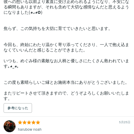
彼への想いも以前より素直に受け止められるようになり、不安にな
る瞬間もありますが、それも含めて大切な感情なんだと思えるよう
になりました(⁠◕⁠ᴗ⁠◕⁠✿⁠)

焦らず、この気持ちを大切に育てていきたいと思います。

今回も、終始にわたり温かく寄り添ってくださり、一人で抱え込ま
なくていいんだと感じることができました。

いつも、めぐみ様の素敵なお人柄と優しさにたくさん救われていま
す｡⁠◕⁠‿⁠◕⁠｡

この度も素晴らしいご縁とお施術本当にありがとうございました。

またリピートさせて頂きますので、どうぞよろしくお願いいたしま
す。
参考になった
5月25日
harubow noah