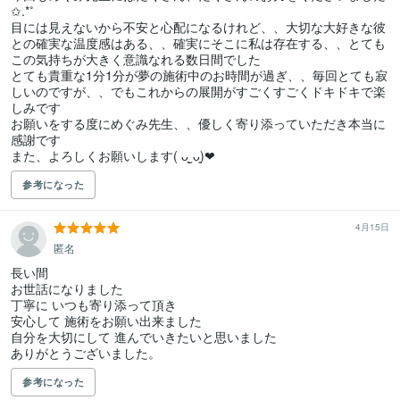
✩.*˚

目には見えないから不安と心配になるけれど、、大切な大好きな彼
との確実な温度感はある、、確実にそこに私は存在する、、とても
この気持ちが大きく意識なれる数日間でした

とても貴重な1分1分が夢の施術中のお時間が過ぎ、、毎回とても寂
しいのですが、、でもこれからの展開がすごくすごくドキドキで楽
しみです

お願いをする度にめぐみ先生、、優しく寄り添っていただき本当に
感謝です

また、よろしくお願いします( ᴗ͈ˬᴗ͈)‪‪❤︎
参考になった
4月15日
匿名
長い間

お世話になりました

丁寧に いつも寄り添って頂き

安心して 施術をお願い出来ました

自分を大切にして 進んでいきたいと思いました

ありがとうございました。
参考になった