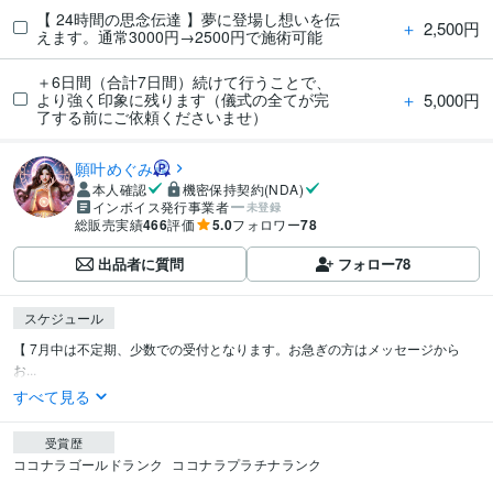
【 24時間の思念伝達 】夢に登場し想いを伝
＋
2,500円
えます。通常3000円→2500円で施術可能
＋6日間（合計7日間）続けて行うことで、
＋
5,000円
より強く印象に残ります（儀式の全てが完
了する前にご依頼くださいませ）
願叶めぐみ
本人確認
機密保持契約(NDA)
インボイス発行事業者
未登録
総販売実績
466
評価
5.0
フォロワー
78
出品者に質問
フォロー
78
スケジュール
【 7月中は不定期、少数での受付となります。お急ぎの方はメッセージから
お...
すべて見る
受賞歴
ココナラゴールドランク
ココナラプラチナランク