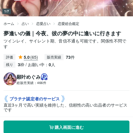
1/7
ホーム
占い
恋愛占い
恋愛総合鑑定
夢逢いの儀｜今夜、彼の夢の中に逢いに行きます
ツインレイ、サイレント期、音信不通も可能です。関係性不問で
す
5.0
(65)
73
件
評価
販売実績
3
枠 / お願い中：
0
人
残り
願叶めぐみ
総販売実績：
466件
プラチナ認定者の
サービス
直近3ヶ月で高い実績を維持した、信頼性の高い出品者のサービス
です
購入画面に進む