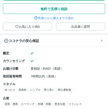
無料で見積り相談
見積りから購入までの流れ
お気に入り(62)
出品者に質問
ココナラの安心保証
鑑定
カウンセリング
お届け日数
要相談 / 約9日（実績）
初回返答時間
1時間以内（実績）
スタイル
ゆったり
具体的
シンプル
寄り添い
初心者歓迎
占術
霊視・透視
ヒーリング
祈祷・祈願
思念伝達
ツインレイ