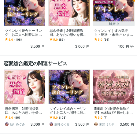
離席中
ツインレイ統合ヒーリン
思念伝達｜24時間複数
ツインレイ｜彼の気持
グ｜お二人へ同時に届け
回、あなたの想いを伝え
ち・現状 ・未来 占います
ます サイレント期間や音
ます ツインレイ・音信不
サイレント期間中の彼の
5.0
(108)
5.0
(86)
5.0
(34)
信不通の時でも可能です
通・複雑恋愛、どんな関
気持ちは？どのように過
3,500
3,000
100
係性でも可能です。
ごしている？
円
円
円
/分
恋愛総合鑑定の関連サービス
思念伝達｜24時間複数
ツインレイ統合ヒーリン
5日間【心眼愛念覚醒祈
回、あなたの想いを伝え
グ｜お二人へ同時に届け
祷】∞縁結び祈祷∞します
ます ツインレイ・音信不
ます サイレント期間や音
五大元素が二人の愛を深
5.0
(86)
5.0
(108)
5.0
(7)
通・複雑恋愛、どんな関
信不通の時でも可能です
層から強制覚醒させま
3,000
3,500
3,500
係性でも可能です。
す。
願叶めぐみ
願叶めぐみ
​未知（ミチ）｜五大元素×インド心眼霊視
円
円
円