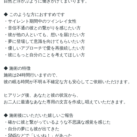
自然と浮かぶように働きかけてまいります。

◆ このような方におすすめです

・サイレント期間中のツインレイ女性

・音信不通の彼との繋がりを感じたい方

・彼が他の人といても、想いを届けたい方

・夢に登場して意識を向けてもらいたい方

・優しいアプローチで愛を再接続したい方

・彼にもっと自分のことを考えてほしい方

◆ 施術の特徴

施術は24時間行いますので、

彼の眠る時間が不明＆不確定な方も安心してご依頼いただけます。

ヒアリング後、あなたと彼の状況から、

お二人に最適なあなた専用の文言を作成し唱えていただきます。

◆ 施術後にいただいた嬉しいご報告

・確かに彼と繋がっているような不思議な感覚を感じた

・自分の夢にも彼が出てきた

・SNSなどで「いいね！」があった
