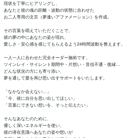
現状を丁寧にヒアリングし、

あなたと彼の魂の距離・波動の状態に合わせた

お二人専用の文言（夢逢いアファメーション）を作成。

その言葉を唱えていただくことで、

彼の夢の中にあなたの姿が現れ、

愛しさ・安心感を感じてもらえるよう24時間波動を整えます。

一人一人に合わせた完全オーダー施術です。

ツインレイ・サイレント期間中・片想い・音信不通・復縁…

どんな状況の方にも寄り添い、

夢を通して愛を再び思い出すサポートをいたします。

「なかなか会えない…」

「今、彼に自分を思い出してほしい」

「言葉にできない想いを、そっと伝えたい」

そんなあなたのために、

優しく深いエネルギーを使い、

彼の潜在意識へあなたの姿や想いが
