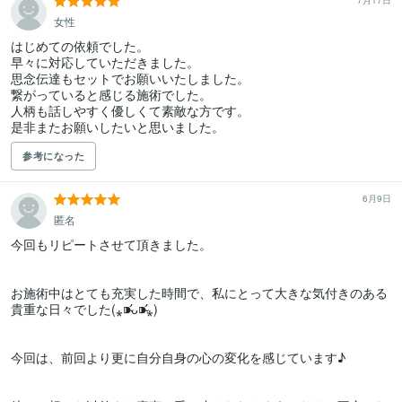
7月17日
女性
はじめての依頼でした。

早々に対応していただきました。

思念伝達もセットでお願いいたしました。

繋がっていると感じる施術でした。

人柄も話しやすく優しくて素敵な方です。

是非またお願いしたいと思いました。
参考になった
6月9日
匿名
今回もリピートさせて頂きました。

お施術中はとても充実した時間で、私にとって大きな気付きのある
貴重な日々でした(⁎⁍̴̛ᴗ⁍̴̛⁎)

今回は、前回より更に自分自身の心の変化を感じています♪
