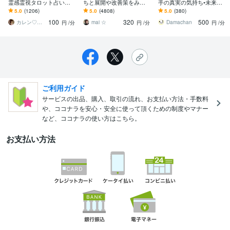
霊感霊視タロット占いし
ちと展開や改善策をみま
手の真実の気持ち•未来視
ます ♡愛されるための霊
す 彼の意識に合わせて霊
ます どんな悩みでも⭐︎人間
5.0
(1206)
5.0
(4808)
5.0
(380)
感霊視タロット占い♡そ
視とタロットカードで占
関係•未来•気持ち•動く時
100
320
500
の他のお悩みもどうぞ
います
期•視ます
カレン♡愛を届ける占い師
mai ☆
Damachan
円
/分
円
/分
円
/分
ご利用ガイド
サービスの出品、購入、取引の流れ、お支払い方法・手数料
や、ココナラを安心・安全に使って頂くための制度やマナー
など、ココナラの使い方はこちら。
お支払い方法