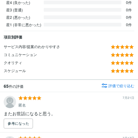
星4 (良かった)
0件
星3 (普通)
0件
星2 (悪かった)
0件
星1 (非常に悪かった)
0件
項目別評価
サービス内容/提案のわかりやすさ
コミュニケーション
クオリティ
スケジュール
65
評価で絞り込む
件の評価
7月21日
匿名
またお世話になると思う。
参考になった