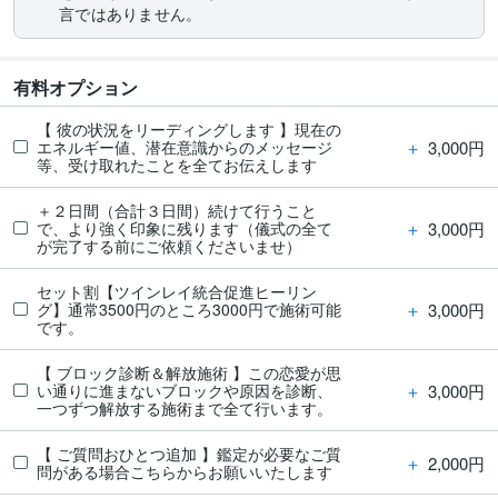
言ではありません。
有料オプション
【 彼の状況をリーディングします 】現在の
＋
3,000円
エネルギー値、潜在意識からのメッセージ
等、受け取れたことを全てお伝えします
＋２日間（合計３日間）続けて行うこと
＋
3,000円
で、より強く印象に残ります（儀式の全て
が完了する前にご依頼くださいませ）
セット割【ツインレイ統合促進ヒーリン
＋
3,000円
グ】通常3500円のところ3000円で施術可能
です。
【 ブロック診断＆解放施術 】この恋愛が思
＋
3,000円
い通りに進まないブロックや原因を診断、
一つずつ解放する施術まで全て行います。
【 ご質問おひとつ追加 】鑑定が必要なご質
＋
2,000円
問がある場合こちらからお願いいたします