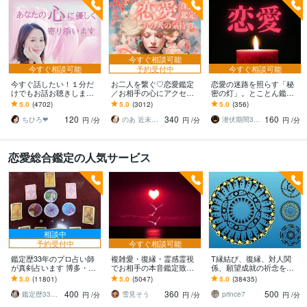
今すぐ相談可能
今すぐ相談可能
予約受付中
今すぐ相談可能
今すぐ話したい！１分だ
お二人を繋ぐ♡恋愛鑑定
恋愛の迷路を照らす「秘
けでもお話お聴きします
／お相手の心にアクセス
密の灯」。とことん鑑定
秘密でも、悩みでも、甘
します お相手の温度感／
します ◆霊視・タロッ
5.0
(4702)
5.0
(3012)
5.0
(356)
えたいな～でも何でもOK
片思い／複雑／復縁／遠
ト・オラクル、算命学、
120
340
160
です♪
距離／全世代鑑定中❣
ダウジングの複合徹底鑑
ちひろ❤
のあ 近未来鑑定師 TR OR LE
潜伏期間30年の霊視・占術鑑定 ひのわ
円
/分
円
/分
円
/分
定
恋愛総合鑑定の人気サービス
相談中
予約受付中
今すぐ相談可能
鑑定歴33年のプロ占い師
複雑愛・復縁・霊感霊視
T縁結び、復縁、対人関
が真剣占います 博多・廓
でお相手の本音鑑定致し
係、願望成就の祈念を承
屋の純血統占い祈願師
ます 降りて来た言葉をそ
ります 対象者の思いと状
5.0
(11801)
5.0
(5047)
5.0
(38435)
雷鳥
のままお伝えします。
況、対象者との対話、祈
400
360
500
念
鑑定歴33年のプロ占い師 雷鳥
雪見そう
prince7
円
/分
円
/分
円
/分