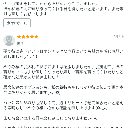
今回も施術をしていただきありがとうございました。

彼が私達の元に寄り添ってくれる日を待ちたいと思います。また来
月も宜しくお願いします
参考になった
5月21日
匿名
夢で彼に逢うというロマンチックな内容にとても魅力を感じお願い
致しました(⁠.⁠ ⁠❛⁠ ⁠ᴗ⁠ ⁠❛⁠.⁠)

めぐみ様のお人柄の良さにまずは感激しましたが、お施術中、彼の
言動がいつもより優しくなったり嬉しい言葉を言ってくれたりなど
確かな効果があり驚きました！ 

思念伝達のオプションも、私の気持ちをしっかり彼に伝えて頂き本
当にありがたく思います(⁠◕⁠ᴗ⁠◕⁠✿⁠)

ﾒｯｾｰｼﾞのやり取りも楽しくて、必ずリピートさせて頂きたいと思え
る素晴らしいめぐみ様に心から感謝を申し上げます(✿ᴗ͈ˬᴗ͈)

またお会い出来る日を楽しみにしておりますね｡⁠◕⁠‿⁠◕⁠｡
