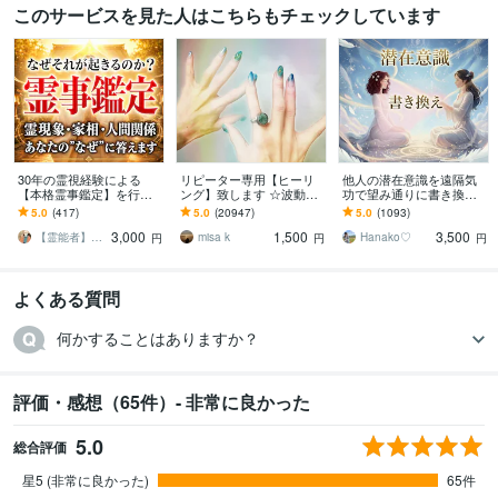
このサービスを見た人はこちらもチェックしています
30年の霊視経験による
リピーター専用【ヒーリ
他人の潜在意識を遠隔気
【本格霊事鑑定】を行い
ング】致します ☆波動を
功で望み通りに書き換え
ます 霊現象・家相・家
上げ、流れを良くします
ます イジメ、パワハラ、
5.0
(417)
5.0
(20947)
5.0
(1093)
系・先祖・土地・人間関
☆
浮気、不倫、SNSによる
3,000
1,500
3,500
係・悪縁・因縁・厄払い
誹謗中傷などの対策
【霊能者】天晴
misa k
Hanako♡
円
円
円
よくある質問
何かすることはありますか？
評価・感想（65件）- 非常に良かった
5.0
総合評価
星5 (非常に良かった)
65件