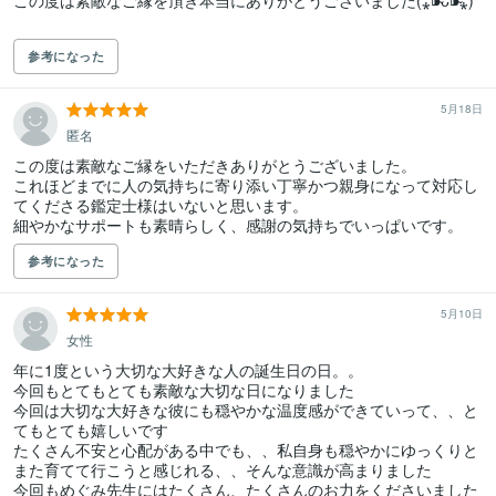
この度は素敵なご縁を頂き本当にありがとうございました(⁎⁍̴̛ᴗ⁍̴̛⁎)

参考になった
5月18日
匿名
この度は素敵なご縁をいただきありがとうございました。

これほどまでに人の気持ちに寄り添い丁寧かつ親身になって対応し
てくださる鑑定士様はいないと思います。

参考になった
5月10日
女性
年に1度という大切な大好きな人の誕生日の日。。

今回もとてもとても素敵な大切な日になりました

今回は大切な大好きな彼にも穏やかな温度感ができていって、、と
てもとても嬉しいです

たくさん不安と心配がある中でも、、私自身も穏やかにゆっくりと
また育てて行こうと感じれる、、そんな意識が高まりました

今回もめぐみ先生にはたくさん、たくさんのお力をくださいました