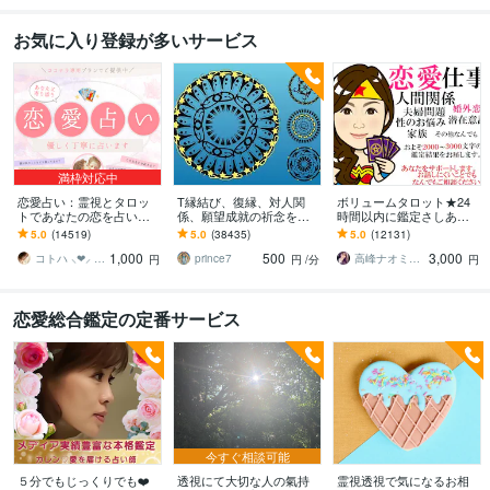
お気に入り登録が多いサービス
満枠対応中
恋愛占い：霊視とタロッ
T縁結び、復縁、対人関
ボリュームタロット★24
トであなたの恋を占いま
係、願望成就の祈念を承
時間以内に鑑定さしあげ
す 復縁・片想い・複雑
ります 対象者の思いと状
ます 3000文字以上の鑑定
5.0
(14519)
5.0
(38435)
5.0
(12131)
愛・夫婦問題…お悩みに
況、対象者との対話、祈
★希望者のみ一部カード
1,000
500
3,000
優しく寄り添います♡
念
開示サービスあり
コトハ ⸜❤︎⸝ 新サービス提供開始✨️
prince7
高峰ナオミ タロット占い師
円
円
/分
円
恋愛総合鑑定の定番サービス
今すぐ相談可能
５分でもじっくりでも❤️
透視にて大切な人の氣持
霊視透視で気になるお相