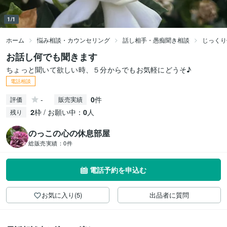
1/1
ホーム
悩み相談・カウンセリング
話し相手・愚痴聞き相談
じっくり
お話し何でも聞きます
ちょっと聞いて欲しい時、５分からでもお気軽にどうそ♪
電話相談
-
0
件
評価
販売実績
2
枠 / お願い中：
0
人
残り
のっこの心の休息部屋
総販売実績：
0件
電話予約を申込む
お気に入り(5)
出品者に質問