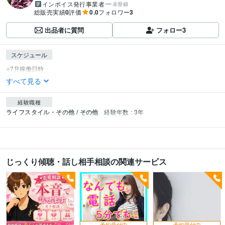
インボイス発行事業者
未登録
総販売実績
0
評価
0.0
フォロワー
3
出品者に質問
フォロー
3
スケジュール
すべて見る
経験職種
ライフスタイル・その他 / その他
経験年数 : 3年
じっくり傾聴・話し相手相談の関連サービス
予約受付中
予約受付中