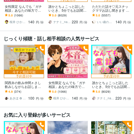
女性限定 なんでも「ガチ
誰かとちょこっと話した
ただただ話そ♡元スナッ
相談」あなたの味方で話
いとき、5分でもお話聞き
クママお話し聞きます ゆ
ます 男性目線で、あなた
ます 疲れた～、でもカウ
ったり、癒しの時間を╰(*
5.0
(1066)
5.0
(8029)
5.0
(5557)
の恋の“答え”を言葉にしま
ンセリングじゃない、な
´︶`*)╯♡
140
220
140
す。
んとなく雑談聞いて～
桜井 ひかる｜経験豊富の恋愛相談室
ナナミ_nanami
いい歳のエリー♡
円
/分
円
/分
円
/分
じっくり傾聴・話し相手相談の人気サービス
今すぐ相談可能
予約受付中
予約受付中
関西弁の飲み仲間♬さし
女性限定 なんでも「ガチ
誰かとちょこっと話した
飲みしながらお話します
相談」あなたの味方で話
いとき、5分でもお話聞き
何となく話したい✨酔った
ます 男性目線で、あなた
ます 疲れた～、でもカウ
4.9
(374)
5.0
(1066)
5.0
(8029)
時のいい気分のまま⭐︎お話
の恋の“答え”を言葉にしま
ンセリングじゃない、な
100
140
220
しましょう
す。
んとなく雑談聞いて～
あきほ ✿ 元気を届ける関西女子✨
桜井 ひかる｜経験豊富の恋愛相談室
ナナミ_nanami
円
/分
円
/分
円
/分
お気に入り登録が多いサービス