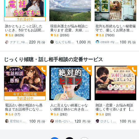
予約受付中
誰かとちょこっと話した
現役弁護士が悩み相談に
批判も拒絶もなし✨秘密厳
いとき、5分でもお話聞き
乗ります 恋愛、夫婦、学
守で、優しくお聞き致し
ます 疲れた～、でもカウ
校、会社、お金，単なる
ます ✨お試し１分から✨
5.0
(8029)
5.0
(2050)
5.0
(7930)
ンセリングじゃない、な
愚痴など何でもOK！
違うかな？と思ったら途
220
1,000
100
んとなく雑談聞いて～
中で切って構いません
ナナミ_nanami
なんでも相談員
create my life
円
/分
円
円
/分
じっくり傾聴・話し相手相談の定番サービス
今すぐ相談可能
予約受付中
電話占い師が相談から愚
人に言えない綺麗じゃな
雑談・恋愛・お悩み相談
痴までお話相手になりま
い感情と静かに向き合え
優しく寄り添います 【女
す 恋愛・仕事・人間関係
ます 本音や迷い、関係性
性限定☘️いつでも気軽に
5.0
(17)
5.0
(282)
5.0
(20)
など考えすぎて疲れた心
を否定せず丁寧に整理で
話してね♪】
100
120
100
を整理します
きる場所
星空結☆電話占い師のまったり相談室
緋色─ひいろ─
ひさし｜恋愛相談・話し相手
円
/分
円
/分
円
/分