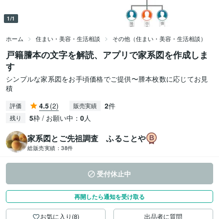
1/1
ホーム
住まい・美容・生活相談
その他（住まい・美容・生活相談）
戸籍謄本の文字を解読、アプリで家系図を作成しま
す
シンプルな家系図をお手頃価格でご提供〜謄本枚数に応じてお見
積
4.5
(2)
2
件
評価
販売実績
5
枠 / お願い中：
0
人
残り
家系図とご先祖調査 ふることや
総販売実績：
38件
受付休止中
再開したら通知を受け取る
お気に入り(8)
出品者に質問