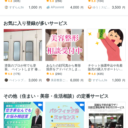
4.8
(435)
5.0
(256)
5.0
(104)
方、チケ発が出来ない方
円込！]評価を参照下さい
ャンセル待ち対応
1,000
4,000
3,500
は是非ご連絡下さい。
すずらん3s
APcommit
ゆう｜スピード予約代行
円
円
円
お気に入り登録が多いサービス
塗装のプロが何でも塗
あなたの顔写真から整形
チケット抽選申込や先着
装、 ペイントします 修理
箇所をアドバイスします
販売の購入サポートいた
塗装可能かどうかまずは
整形歴17年の経験を活か
します 申込口数の必要な
4.9
(175)
4.9
(290)
4.8
(435)
ご相談下さい。
し、丁寧にアドバイスし
方、チケ発が出来ない方
3,000
6,000
1,000
ます
は是非ご連絡下さい。
ペイントプロK
美容整形ごまちゃん
すずらん3s
円
円
円
その他（住まい・美容・生活相談）の定番サービス