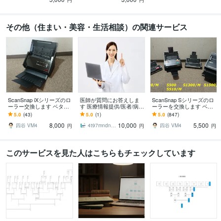
円
円
その他（住まい・美容・生活相談）の関連サービス
ScanSnap iXシリーズのロ
医師が質問にお答えしま
ScanSnap Sシリーズのロ
ーラー交換します ベタベ
す 医療情報提供/医者/病院
ーラーを交換します ベタ
タ・ドロドロのローラー
選び/医療制度/医療事故/医
ベタ・ドロドロのローラ
5.0
(43)
5.0
(1)
5.0
(847)
を交換し復帰させたい方
療ミス
ーを交換し作業復帰させ
8,000
10,000
5,500
へ
たい方へ
四谷 VM4
4t97mndn7q
四谷 VM4
円
円
円
このサービスを見た人はこちらもチェックしています