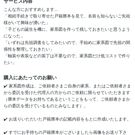
サービス内容
こんな方におすすめします...

「相続手続きで取り寄せた戸籍謄本を見て、名前も知らないご先祖
様がいて興味が湧いた」

「子どもの誕生を機に、家系図を作って残しておきたいと思うよう
になった」

「いずれは先祖調査をしてみたいので、手始めに家系図で先祖の関
係性を整理しておきたい」

「軸装や表装などの装丁は不要なので、家系図だけ低コストで作り
たい」
購入にあたってのお願い
✔️ 家系図作成は、ご依頼者さまご自身の家系、またはご依頼者さま
から委託を受けた代理人の方からのご依頼に限らせていただきます
（謄本データをお持ちであるということをもって、ご依頼者さまか
らの委託を受けているものとみなします）。

✔️ お送りいただいた戸籍謄本の記載内容をもとに作成いたします。

✔️ すでにお手持ちの戸籍謄本がございましたら画像をお送り下さ