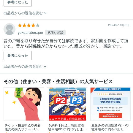
参考になった
出品者からの返信を読む
2024年10月5日
yokoarabesque
見積り相談
昔の戸籍を取り寄せたが自分ては解読できず、家系図を作成して頂
いた。昔から関係性が分からなかった親戚が分かり、感謝です。
参考になった
出品者からの返信を読む
その他（住まい・美容・生活相談）の人気サービス
チケット抽選申込や先着
予約料千円込＿羽田空港
夏休みの羽田空港P2・P3
販売の購入サポートいた
駐車場P23予約代行します
駐車場の予約を代行しま
します 申込口数の必要な
[実績100%※の成功率/1000
す 手数料込み・満車もキ