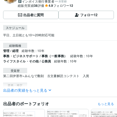
インボイス発行事業者
未登録
総販売実績
38
評価
4.9
フォロワー
12
出品者に質問
フォロー
12
スケジュール
平日、土日祝とも10〜20時対応可能
経験職種
管理 / 経理
経験年数 : 10年
事務・ビジネスサポート / 事務（一般事務）
経験年数 : 10年
ライフスタイル・その他 / 公務員
経験年数 : 10年
受賞歴
第二回伊那市×みんなで翻刻　古文書解読コンテスト　入賞
資格・検定
出品者の実績をもっと見る
行政書士
取得年 : 1993年
司書
取得年 : 1990年
出品者のポートフォリオ
もっと見る
ビジネス・クリエイティブツール
Excel:10年
Word:10年
Google ドキュメント:2年
Pages:2年
freee:3年