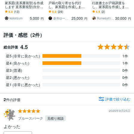
家系図(直系重視型)を作成
戸籍の取り寄せを代行
行政書士が戸籍調査を
します 直系重視型(自分→
し、家系図を作成します
し、家系図を作成します
父母→祖父母…)の家系図
戸籍・古い公文書の調査
あなたのルーツをたどっ
5.0
(13)
5.0
(29)
4.5
(2)
を作成します
から読み取れるトピック
てみませんか？
5,000
25,000
30,000
も記載します！
kakeizum
蒼井ゆーり。
Runway行政書士事務所
円
円
円
評価・感想（2件）
4.5
総合評価
星5 (非常に良かった)
1件
星4 (良かった)
1件
星3 (普通)
0件
星2 (悪かった)
0件
星1 (非常に悪かった)
0件
2
評価で絞り込む
件の評価
2025年9月25日
ブルースパーク
見積り相談
よかった