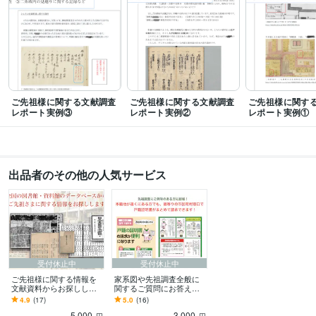
得意分野
ビジネス代行・事務代行
家系図・家譜作成
先祖・家族史調査
古文書解
読
先祖調査
家系図
ファミリー・ツリー
家族史
ファミリーヒストリー
ご先祖様に関する文献調査
ご先祖様に関する文献調査
ご先祖様に関す
レポート実例③
レポート実例②
レポート実例①
出品者のその他の人気サービス
受付休止中
受付休止中
ご先祖様に関する情報を
家系図や先祖調査全般に
文献資料からお探ししま
関するご質問にお答えし
す 専門司書経験者が地方
ます 戸籍収集から調査の
4.9
(17)
5.0
(16)
資料など各種データベー
具体的な進め方まで、行
5,000
3,000
スを効率的に検索
き詰まっている方にも