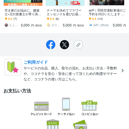
空き家のお悩みに、建築
テーマを決めてフラワー
airP｜羽田空港駐車場のご
士×元行政書士が寄り添い
エッセンスを選びお届け
予約を代行いたします 実
ます 相続・活用・管理―
します ペンデュラムを使
績多数で安心！キャンセ
5.0
(7)
5.0
(6)
5.0
(14)
空き家の“困った”をまるご
える方は、ご自身で選ん
ル待ち対応！返金対応い
3,000
5,000
5,000
と相談できます。
で見て下さい(^ ^)
たします！
たくえい☘️アステラ法務コンサルティング
カウンセラー・楓 ゆうは（かえでゆうは）
airP_official
円
/60分
円
/60分
円
ご利用ガイド
サービスの出品、購入、取引の流れ、お支払い方法・手数料
や、ココナラを安心・安全に使って頂くための制度やマナー
など、ココナラの使い方はこちら。
お支払い方法