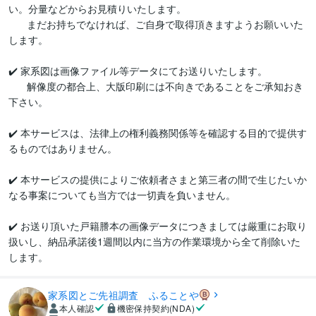
い。分量などからお見積りいたします。

　   まだお持ちでなければ、ご自身で取得頂きますようお願いいた
します。

✔️ 家系図は画像ファイル等データにてお送りいたします。

　   解像度の都合上、大版印刷には不向きであることをご承知おき
下さい。

✔️ 本サービスは、法律上の権利義務関係等を確認する目的で提供す
るものではありません。

✔️ 本サービスの提供によりご依頼者さまと第三者の間で生じたいか
なる事案についても当方では一切責を負いません。

✔️ お送り頂いた戸籍謄本の画像データにつきましては厳重にお取り
扱いし、納品承諾後1週間以内に当方の作業環境から全て削除いた
します。
家系図とご先祖調査 ふることや
本人確認
機密保持契約(NDA)