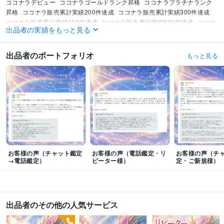
ココナラデビュー
ココナラゴールドランク昇格
ココナラプラチナランク
昇格
ココナラ販売累計実績200件達成
ココナラ販売累計実績300件達成
ココナラ販売累計実績400件達成
ココナラ販売累計実績500件達成
ココナ
出品者の実績をもっと見る
ラ販売累計実績600件達成
資格・検定
出品者のポートフォリオ
もっと見る
普通自動車第一種運転免許
取得年 : 1999年
毒物劇物取扱責任者
取得年 : 2002年
甲種危険物取扱者
取得年 : 2002年
ホームヘルパー2級
取得年 : 2009年
ビジネス・クリエイティブツール
Excel:25年
Word:25年
Google スプレッドシート:3年
PowerPoint:25年
ペライチ:6年
JIMDO:10年
Adobe Photoshop:8年
Lightroom:8年
Canva:6年
CapCut:5年
ChatGPT:1年
お客様の声（チャット鑑定
お客様の声（電話鑑定・リ
お客様の声（チ
得意分野
→電話鑑定）
ピーター様）
定・ご新規様）
占い
オラクルカード
タロットカード
数秘
手相
龍神メッセージ
学歴
私立大学
1999年3月 ~ 2003年2月
出品者のその他の人気サービス
都内中高一貫女子校
1993年3月 ~ 1999年2月
語学力