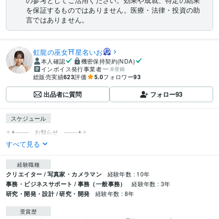
の参考としてご活用ください。効果や成就、特定の結果
を保証するものではありません。医療・法律・投資の助
言ではありません。
虹龍の巫女⛩️星名いお
本人確認
機密保持契約(NDA)
インボイス発行事業者
未登録
総販売実績
623
評価
5.0
フォロワー
93
出品者に質問
フォロー
93
スケジュール
すべて見る
経験職種
クリエイター / 写真家・カメラマン
経験年数 : 10年
事務・ビジネスサポート / 事務（一般事務）
経験年数 : 3年
研究・開発・設計 / 研究・開発
経験年数 : 8年
受賞歴