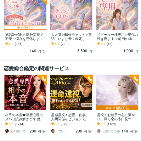
英語
日常会話レベル
予約受付中
通話3分OK✨ 龍神霊視で
大人気✨60分チャット✨電
リピーター様専用✨安心の
不安・悩みを浄化します
話占いより安く鑑定しま
続き視ます ✨前回の鑑定
✨販売実績200件突破✨恋
す 複雑なお悩みを深く丁
の続きを確認し、今の状
5.0
(264)
5.0
(7)
5.0
(15)
愛・復縁・仕事・人間関
寧に鑑定！
態を再確認いたします！
140
5,500
1,000
係
円
/分
円
円
恋愛総合鑑定の関連サービス
今すぐ相談可能
相手の本音❤️深層心理で
霊感霊視！恋愛、仕事、
霊視でお相手の心に繋が
ズバリ読み解きます 鑑定
人間関係をビジョン化し
り、輝く恋の糸口見つけ
実績7000件超え❗️ ✨心に優
ます ココナラ初公開 ◆ソ
ます 恋愛全般・相手の本
5.0
(3714)
5.0
(572)
5.0
(1103)
しく寄り添う恋愛専門鑑
ウル・プロファイリング
音や恋の行方を読み解
200
200
140
定
で運命を直念透視！
き、不安をやわらげます
空✴︎癒しの魔法使い
ソウル・プロファイラー Akio
心愛⟡ここあ
円
/分
円
/分
円
/分