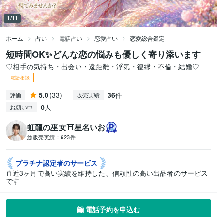
1/11
ホーム
占い
電話占い
恋愛占い
恋愛総合鑑定
短時間OK✨どんな恋の悩みも優しく寄り添います
♡相手の気持ち・出会い・遠距離・浮気・復縁・不倫・結婚♡
電話相談
5.0
(33)
36
件
評価
販売実績
0
人
お願い中
虹龍の巫女⛩️星名いお
総販売実績：
623件
プラチナ認定者の
サービス
直近3ヶ月で高い実績を維持した、信頼性の高い出品者のサービス
です
電話予約を申込む