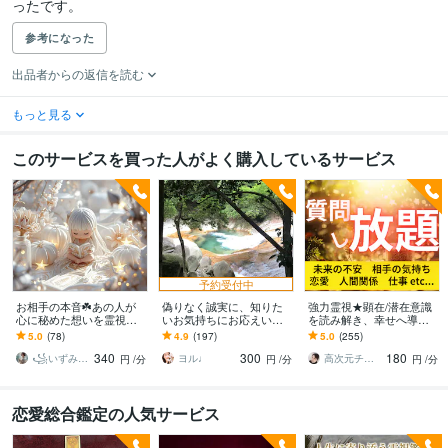
ったです。
参考になった
出品者からの返信を読む
もっと見る
このサービスを買った人がよく購入しているサービス
予約受付中
お相手の本音☘️あの人が
偽りなく誠実に、知りた
強力霊視★顕在/潜在意識
心に秘めた想いを霊視し
いお気持ちにお応えいた
を読み解き、幸せへ導き
ます プロ鑑定歴10年以
します 現実鑑定✦真実を
ます 【質問し放題】恋
5.0
(78)
4.9
(197)
5.0
(255)
上】恋愛全般OK❤️好転時
知りたい方に✧ 知りたい
愛、パートナー関係、仕
340
300
180
期もお伝えします
ことはなんですか？
事、相手の気持ち、未来
꧁いずみ霊感透視鑑定師꧂
ヨル♩
高次元チャネリング★ユキ7773
円
/分
円
/分
円
/分
恋愛総合鑑定の人気サービス