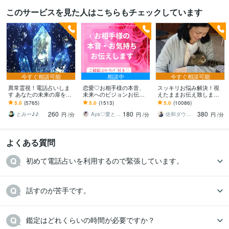
このサービスを見た人はこちらもチェックしています
今すぐ相談可能
相談中
今すぐ相談可能
異常霊視！電話占いしま
恋愛♡お相手様の本音、
スッキリお悩み解決！視
す あなたの未来の扉を開
未来へのビジョンお伝え
えたままお伝え致します
けます(^^)
します どんな関係でも細
恋愛、結婚、人間関係、
5.0
(5765)
5.0
(1513)
5.0
(10086)
密にお伝えします✨ツイン
仕事、人生、ペットの気
260
180
380
レイ ソウルメイト
持ち等◎祈願付き
とみー♪♪
Aya♡愛と光のスピリチュアルガイド
佐和ダウジング＆スピリットメンター
円
/分
円
/分
円
/分
よくある質問
初めて電話占いを利用するので緊張しています。
話すのが苦手です。
鑑定はどれくらいの時間が必要ですか？