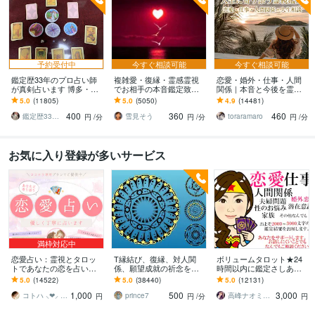
予約受付中
今すぐ相談可能
今すぐ相談可能
鑑定歴33年のプロ占い師
複雑愛・復縁・霊感霊視
恋愛・婚外・仕事・人間
が真剣占います 博多・廓
でお相手の本音鑑定致し
関係｜本音と今後を霊視
屋の純血統占い祈願師
ます 降りて来た言葉をそ
ます 現実重視の鑑定｜本
5.0
(11805)
5.0
(5050)
4.9
(14481)
雷鳥
のままお伝えします。
質と今後の行動を具体的
400
360
460
にお伝えします
鑑定歴33年のプロ占い師 雷鳥
雪見そう
toraramaro
円
/分
円
/分
円
/分
お気に入り登録が多いサービス
満枠対応中
恋愛占い：霊視とタロッ
T縁結び、復縁、対人関
ボリュームタロット★24
トであなたの恋を占いま
係、願望成就の祈念を承
時間以内に鑑定さしあげ
す 復縁・片想い・複雑
ります 対象者の思いと状
ます 3000文字以上の鑑定
5.0
(14522)
5.0
(38440)
5.0
(12131)
愛・夫婦問題…お悩みに
況、対象者との対話、祈
★希望者のみ一部カード
1,000
500
3,000
優しく寄り添います♡
念
開示サービスあり
コトハ ⸜❤︎⸝ 新サービス提供開始✨️
prince7
高峰ナオミ タロット占い師
円
円
/分
円