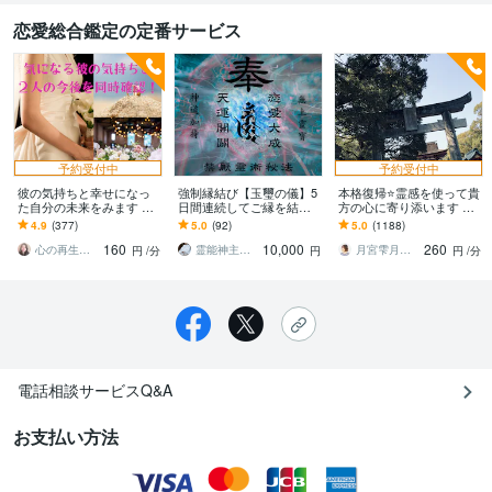
恋愛総合鑑定の定番サービス
予約受付中
予約受付中
彼の気持ちと幸せになっ
強制縁結び【玉璽の儀】5
本格復帰⭐️霊感を使って貴
た自分の未来をみます 自
日間連続してご縁を結び
方の心に寄り添います 辛
分が幸せになった先に誰
ます ☆強力縁結び禁厭☆
い恋愛の先行きが知りた
4.9
(377)
5.0
(92)
5.0
(1188)
が一緒にいるのか！知り
復縁など恋愛成就のブロ
い、二人の未来が知りた
160
10,000
260
たくないですか
ックを破壊して叶える
い貴方へ
心の再生セラピスト YASUKO
霊能神主シメイ
月宮雫月 cosmos0100
円
/分
円
円
/分
電話相談サービスQ&A
お支払い方法