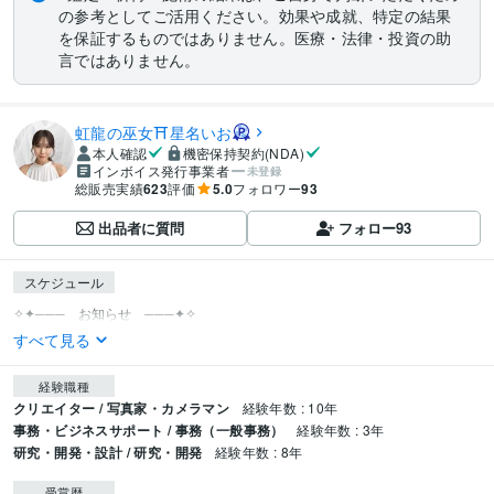
の参考としてご活用ください。効果や成就、特定の結果
を保証するものではありません。医療・法律・投資の助
言ではありません。
虹龍の巫女⛩️星名いお
本人確認
機密保持契約(NDA)
インボイス発行事業者
未登録
総販売実績
623
評価
5.0
フォロワー
93
出品者に質問
フォロー
93
スケジュール
すべて見る
経験職種
クリエイター / 写真家・カメラマン
経験年数 : 10年
事務・ビジネスサポート / 事務（一般事務）
経験年数 : 3年
研究・開発・設計 / 研究・開発
経験年数 : 8年
受賞歴