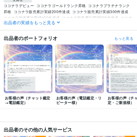
ココナラデビュー
ココナラゴールドランク昇格
ココナラプラチナランク
昇格
ココナラ販売累計実績200件達成
ココナラ販売累計実績300件達成
ココナラ販売累計実績400件達成
ココナラ販売累計実績500件達成
ココナ
出品者の実績をもっと見る
ラ販売累計実績600件達成
資格・検定
出品者のポートフォリオ
もっと見る
普通自動車第一種運転免許
取得年 : 1999年
毒物劇物取扱責任者
取得年 : 2002年
甲種危険物取扱者
取得年 : 2002年
ホームヘルパー2級
取得年 : 2009年
ビジネス・クリエイティブツール
Excel:25年
Word:25年
Google スプレッドシート:3年
PowerPoint:25年
ペライチ:6年
JIMDO:10年
Adobe Photoshop:8年
Lightroom:8年
Canva:6年
CapCut:5年
ChatGPT:1年
お客様の声（チャット鑑定
お客様の声（電話鑑定・リ
お客様の声（チ
得意分野
→電話鑑定）
ピーター様）
定・ご新規様）
占い
オラクルカード
タロットカード
数秘
手相
龍神メッセージ
学歴
私立大学
1999年3月 ~ 2003年2月
出品者のその他の人気サービス
都内中高一貫女子校
1993年3月 ~ 1999年2月