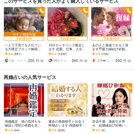
このサービスを買った人がよく購入しているサービス
今すぐ相談可能
予約受付中
予約受付中
予約受付中
一人で子育てをされてい
10分チャネリング鑑定し
あの人と復縁できる？視
る方限定ブロック解除致
ます 恋愛、仕事、人生、
ます⛩️爆力縁結び祈願し
します 頑張っているあな
人間関係、早ければ数分
ます 鑑定後❤️恐ろしい程
5.0
(561)
5.0
(1332)
4.9
(106)
たの応援致します
で鑑定いたします！
溺愛される❤️夏限定価格2
220
260
200
20→200円
Lily リリー
Mika チャネリング
女神❤️スピリチュアルヒーラー❤️りんか
円
/分
円
/分
円
/分
再婚占いの人気サービス
再婚鑑定 彼の気持ちを
運命の再婚相手と出会う
音信不通 連絡引き寄
確認し理想の再婚を支援
時期占います 再婚相手の
せ 結婚縁結び祈祷いた
します 片思い/運命の相手
特徴・出会う時期・結婚
します 結婚生活を幸せ
4.9
(44)
4.9
(226)
5.0
(3)
が理想の再婚相手から鑑
の未来まで鑑定
【復活愛】彼に溺愛され