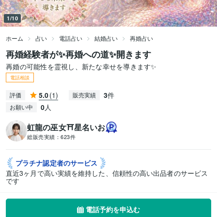
1/10
ホーム
占い
電話占い
結婚占い
再婚占い
再婚経験者が✨再婚への道✨開きます
再婚の可能性を霊視し、新たな幸せを導きます✨
電話相談
5.0
(1)
3
件
評価
販売実績
0
人
お願い中
虹龍の巫女⛩️星名いお
総販売実績：
623件
プラチナ認定者の
サービス
直近3ヶ月で高い実績を維持した、信頼性の高い出品者のサービス
です
電話予約を申込む