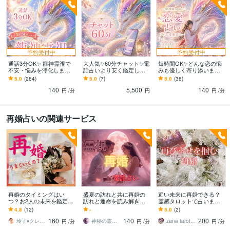
語学力
英語
日常会話レベル
予約受付中
予約受付中
通話3分OK✨ 龍神霊視で
大人気✨60分チャット✨電
短時間OK✨どんな恋の悩
不安・悩みを浄化します
話占いより安く鑑定しま
みも優しく寄り添います
✨販売実績200件突破✨恋
す 複雑なお悩みを深く丁
♡相手の気持ち・出会
5.0
(264)
5.0
(7)
5.0
(36)
愛・復縁・仕事・人間関
寧に鑑定！
い・遠距離・浮気・復
140
5,500
140
係
縁・不倫・結婚♡
円
/分
円
円
/分
再婚占いの関連サービス
再婚のタイミングはい
盛夏の訪れと共に再婚の
近い未来に再婚できる？
つ？お2人の未来を鑑定し
訪れと運命を読み解きま
霊感タロットで占います
ます 今度こそ幸せになり
す 琉球の神秘なエネルギ
幸せになりたいその希
4.8
(12)
-
5.0
(2)
たい♡結婚・入籍のタイ
ーと占星術を融合し再婚
望、その不安を消去しま
160
140
200
ミングを鑑定します
と運命を導きます
す。
玲子♦️クレアインサイト（洞視）
神秘の霊視⭐結月（Yuzuki）
zana tarot room
円
/分
円
/分
円
/分