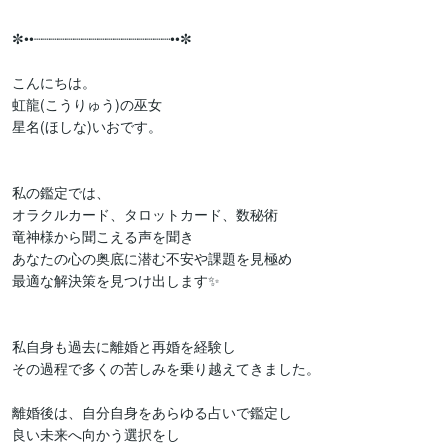
✼••┈┈┈┈┈┈┈┈┈┈┈┈┈┈┈┈┈••✼

こんにちは。

虹龍(こうりゅう)の巫女

星名(ほしな)いおです。

私の鑑定では、

オラクルカード、タロットカード、数秘術

竜神様から聞こえる声を聞き

あなたの心の奥底に潜む不安や課題を見極め

最適な解決策を見つけ出します✨

私自身も過去に離婚と再婚を経験し

その過程で多くの苦しみを乗り越えてきました。

離婚後は、自分自身をあらゆる占いで鑑定し

良い未来へ向かう選択をし
