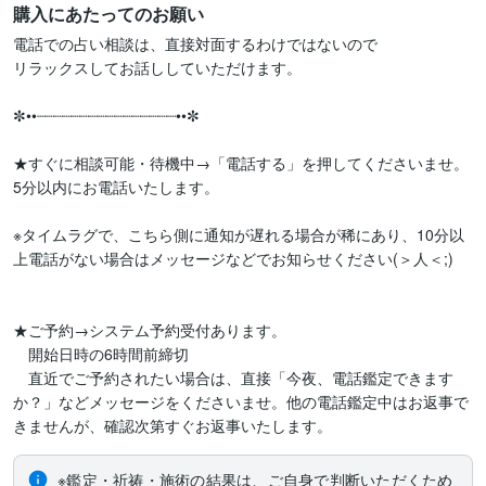
購入にあたってのお願い
電話での占い相談は、直接対面するわけではないので

リラックスしてお話ししていただけます。

✼••┈┈┈┈┈┈┈┈┈┈┈┈┈┈┈┈••✼

★すぐに相談可能・待機中→「電話する」を押してくださいませ。
5分以内にお電話いたします。

※タイムラグで、こちら側に通知が遅れる場合が稀にあり、10分以
上電話がない場合はメッセージなどでお知らせください(＞人＜;)

★ご予約→システム予約受付あります。

　開始日時の6時間前締切

　直近でご予約されたい場合は、直接「今夜、電話鑑定できます
か？」などメッセージをくださいませ。他の電話鑑定中はお返事で
きませんが、確認次第すぐお返事いたします。　
※鑑定・祈祷・施術の結果は、ご自身で判断いただくため