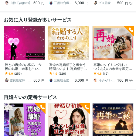
500
6,000
500
定します。
る御祈祷をさせて頂きま
山神【yagami】
三術統合鑑定師 優未華
プロ霊能力者 結心（ゆうしん）
円
円
円
/分
す
お気に入り登録が多いサービス
彼との再婚のお悩み 今
運命の再婚相手と出会う
再婚のタイミングはい
後の結婚 未来を占いま
時期占います 再婚相手の
つ？お2人の未来を鑑定し
す 霊視鑑定で結婚運を占
特徴・出会う時期・結婚
ます 今度こそ幸せになり
4.9
(259)
4.9
(226)
4.8
(12)
い、幸せな結婚生活へと
の未来まで鑑定
たい♡結婚・入籍のタイ
500
6,000
160
お導きします
ミングを鑑定します
霊視鑑定師 馨 カオル
三術統合鑑定師 優未華
玲子♦️クレアインサイト（洞視）
円
円
円
/分
再婚占いの定番サービス