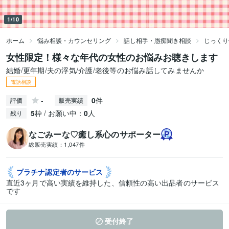
1/10
ホーム
悩み相談・カウンセリング
話し相手・愚痴聞き相談
じっくり
女性限定！様々な年代の女性のお悩みお聴きします
結婚/更年期/夫の浮気/介護/老後等のお悩み話してみませんか
電話相談
-
0
件
評価
販売実績
5
枠 / お願い中：
0
人
残り
なごみーな♡癒し系心のサポーター
総販売実績：
1,047件
プラチナ認定者の
サービス
直近3ヶ月で高い実績を維持した、信頼性の高い出品者のサービス
です
受付終了