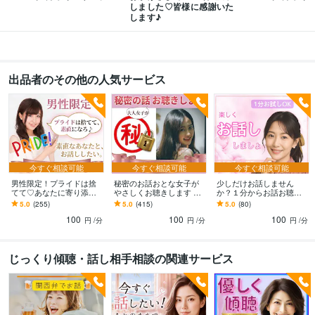
資格・検定
しました♡皆様に感謝いた
インテリアコーディネーター
します♪
取得年 : 2010年
宅地建物取引士（旧 宅地建物取引主任者）
取得年 : 2021年
パーソナルカラーアナリスト
取得年 : 2023年
カラーセラピスト
取得年 : 2025年
出品者のその他の人気サービス
ビジネス・クリエイティブツール
Excel:10年
PowerPoint:10年
Word:10年
Canva:1年
得意分野
悩み相談・カウンセリング
やさしさ100%
人間関係
お話し相手
仕事
恋愛
夫婦関係
悩み相談・カウンセリング
寄り添いたい
今すぐ相談可能
今すぐ相談可能
今すぐ相談可能
男性限定！プライドは捨
秘密のお話おとな女子が
少しだけお話しません
学歴
てて♡あなたに寄り添い
やさしくお聴きします 誰
か？１分からお話お聴き
ます モヤモヤ、ストレス
にも言わないでなことを
します トライアル感覚で
短期大学
1990年3月 ~ 1992年2月
5.0
(255)
5.0
(415)
5.0
(80)
発散して！気楽に気持ち
優しく受け止めるので安
どうぞ！大人過ぎる女子
公立高等学校
1986年3月 ~ 1990年2月
100
100
100
を話してくださいね♪
心して話してね
がお待ちしております。
円
/分
円
/分
円
/分
語学力
英語
日常会話レベル
じっくり傾聴・話し相手相談の関連サービス