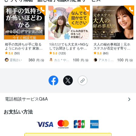
今すぐ相談可能
相手の気持ちが手に取る
1分だけでも大丈夫⭐NGな
大人の秘め事相談｜元ホ
ようにわかります 家族・
しでお聞きします もやも
ステスが否定せず寄り添
不倫・同性愛相手の気持
や/不安/なぜかさみしい/秘
います 世間の常識では測
5.0
(50)
5.0
(123)
5.0
(60)
ちがリアルタイムでわか
密がある/あなたが最優
れない恋や過去。一切の
360
100
100
る
先！
偏見なしで伺います。
霊視占い
カニ＊やわらかまごころ検定1級
アスカ｜ひとり時間を彩る聴くプロ
円
/分
円
/分
円
/分
電話相談サービスQ&A
お支払い方法