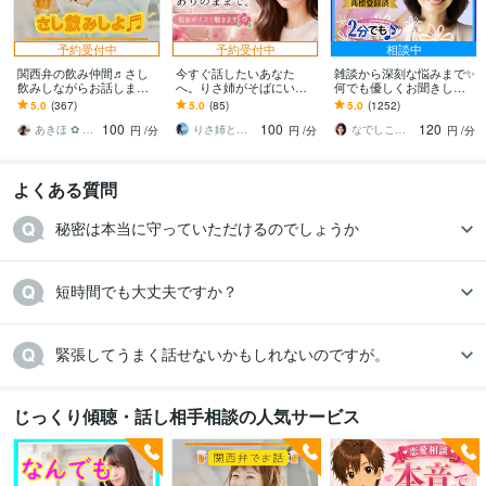
予約受付中
予約受付中
相談中
関西弁の飲み仲間♬さし
今すぐ話したいあなた
雑談から深刻な悩みまで✨
飲みしながらお話します
へ。りさ姉がそばにいま
何でも優しくお聞きしま
何となく話したい✨酔った
す 1人じゃない。どんな感
す 恋愛・人間関係・仕
5.0
(367)
5.0
(85)
5.0
(1252)
時のいい気分のまま⭐︎お話
情も否定しない✨低音ボイ
事・職場・家族✅どんな事
100
100
120
しましょう
スでゆったり
でも受け止めます❗
あきほ ✿ 元気を届ける関西女子✨
りさ姉と話すこころ整え時間
なでしこママ ✿ 幸せ案内人
円
/分
円
/分
円
/分
よくある質問
秘密は本当に守っていただけるのでしょうか
短時間でも大丈夫ですか？
緊張してうまく話せないかもしれないのですが。
じっくり傾聴・話し相手相談の人気サービス