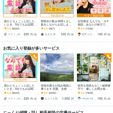
予約受付中
予約受付中
今すぐ相談可能
誰かとちょこっと話した
関西弁の飲み仲間♬さし
女性限定 なんでも「ガチ
いとき、5分でもお話聞き
飲みしながらお話します
相談」あなたの味方で話
ます 疲れた～、でもカウ
何となく話したい✨酔った
ます 男性目線で、あなた
5.0
(8023)
5.0
(367)
5.0
(1049)
ンセリングじゃない、な
時のいい気分のまま⭐︎お話
の恋の“答え”を言葉にしま
220
100
140
んとなく雑談聞いて～
しましょう
す。
ナナミ_nanami
あきほ ✿ 元気を届ける関西女子✨
桜井 ひかる｜経験豊富の恋愛相談室
円
/分
円
/分
円
/分
お気に入り登録が多いサービス
予約受付中
誰かとちょこっと話した
現役弁護士が悩み相談に
批判も拒絶もなし✨秘密厳
いとき、5分でもお話聞き
乗ります 恋愛、夫婦、学
守で、優しくお聞き致し
ます 疲れた～、でもカウ
校、会社、お金，単なる
ます ✨お試し１分から✨
5.0
(8023)
5.0
(2050)
5.0
(7929)
ンセリングじゃない、な
愚痴など何でもOK！
違うかな？と思ったら途
220
1,000
100
んとなく雑談聞いて～
中で切って構いません
ナナミ_nanami
なんでも相談員
create my life
円
/分
円
円
/分
じっくり傾聴・話し相手相談の定番サービス