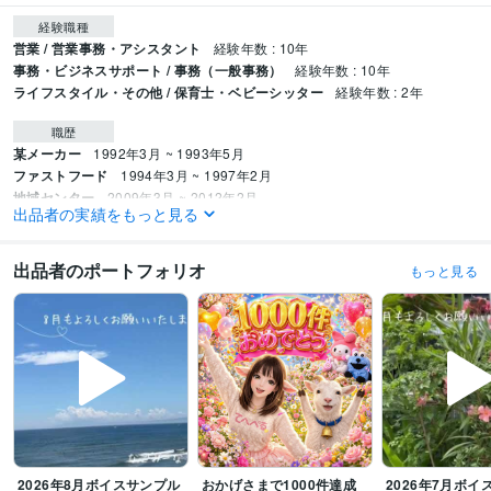
経験職種
営業 / 営業事務・アシスタント
経験年数 : 10年
事務・ビジネスサポート / 事務（一般事務）
経験年数 : 10年
ライフスタイル・その他 / 保育士・ベビーシッター
経験年数 : 2年
職歴
某メーカー
1992年3月 ~ 1993年5月
ファストフード
1994年3月 ~ 1997年2月
地域センター
2009年3月 ~ 2012年2月
出品者の実績をもっと見る
住宅関連
2010年7月 ~ 2014年11月
建設関連
2013年3月 ~ 2017年7月
某メーカー
2014年3月 ~ 2016年9月
出品者のポートフォリオ
もっと見る
住宅関連
2017年3月 ~ 2018年9月
自動車関連
2016年5月 ~ 2017年12月
2018年2月 ~ 2018年6月
2018年
8月 ~ 2020年5月
建設関連
2020年7月 ~ 2021年2月
2021年5月 ~ 現在
受賞歴
ココナラシルバーランクに昇格
オンラインパーソナルカラーアナリスト
オンライン似合う髪型診断アドバイザー
美Bodyタイプアナリスト
ココナ
ラプラチナランクに昇格
電話相談1000件超え
2026年8月ボイスサンプル
おかげさまで1000件達成
2026年7月ボイ