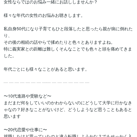
女性ならではのお悩み一緒にお話ししませんか？

様々な年代の女性のお悩みお聴きします。

私自身50代になり子育てもひと段落したと思ったら親が病に倒れた
り、

その後の相続の話やらで揉めたりと色々とありますよね。

特に義実家との距離は難しくそんなことでも色々と頭を痛めてきま
した。

年代ごとにも様々なことがあると思います。

┈ ┈ ┈ ┈ ┈ ┈ ┈ ┈┈ ┈ ┈ ┈ ┈ ┈ ┈ ┈

〜10代進路や受験など〜

まだまだ何をしていいのかわからないのにどうして大学に行かなき
ゃなの？好きなことがないけど、どうしようなど思うこともあると
思います

〜20代恋愛や仕事に〜

就職したけど思っていたのと違う転職しようかな？でもせっかく入