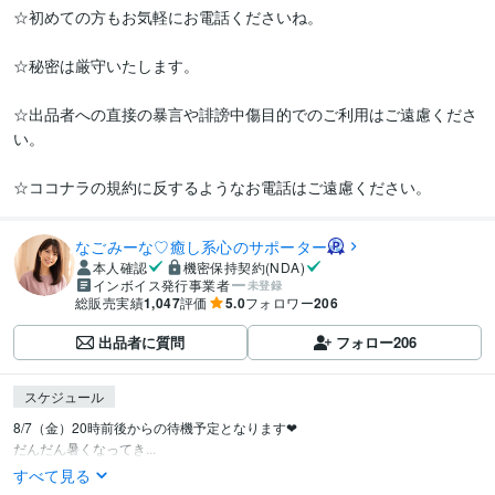
☆初めての方もお気軽にお電話くださいね。

☆秘密は厳守いたします。

☆出品者への直接の暴言や誹謗中傷目的でのご利用はご遠慮くださ
い。

☆ココナラの規約に反するようなお電話はご遠慮ください。
なごみーな♡癒し系心のサポーター
本人確認
機密保持契約(NDA)
インボイス発行事業者
未登録
総販売実績
1,047
評価
5.0
フォロワー
206
出品者に質問
フォロー
206
スケジュール
8/7（金）20時前後からの待機予定となります❤︎

だんだん暑くなってき...
すべて見る