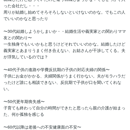
った会社だし・・・

周りが結婚し始めてそろそろしないといけないのかな。でもこの人
でいいのかなと思ったり

〜30代結婚しようかしまいか・・結婚生活や義実家との関わりママ
友との関わり〜

一生独身でもいいかもと思うけどそれでいいのかな。結婚したけど
義実家とあまりうまく付き合えない、お姑さんが干渉してくる。夫
が浮気しているのでは？

〜40代子供の進路や学費反抗期の子供の対応夫婦の関係〜

子供にお金がかかる、夫婦関係がうまく行かない。夫がモラハラだ
ったけど誰にも相談できない、反抗期で子供が口を聞いてくれな
い。

〜50代更年期喪失感〜

子育ても終わって自分の時間ができたと思ったら親の介護が始まっ
た、何か孤独を感じる

〜60代以降は老後への不安健康面の不安〜
