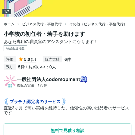
1/7
ホーム
ビジネス代行・事務代行
その他（ビジネス代行・事務代行）
小学校の初任者・若手を助けます
あなた専用の職員室のアシスタントになります！
物品配送可能
5.0
(5)
6
件
評価
販売実績
5
枠 / お願い中：
0
人
残り
一般社団法人codomopment
総販売実績：
173件
プラチナ認定者の
サービス
直近3ヶ月で高い実績を維持した、信頼性の高い出品者のサービス
です
無料で見積り相談