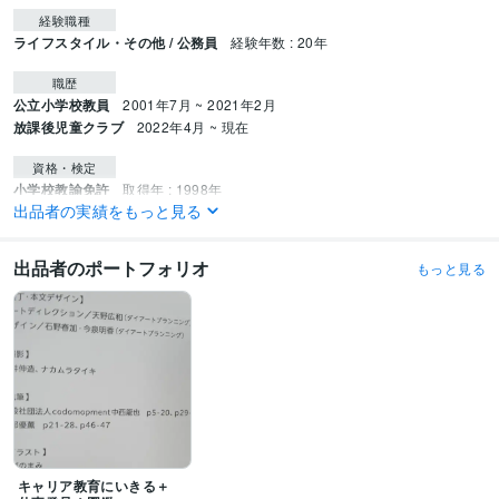
経験職種
ライフスタイル・その他 / 公務員
経験年数 : 20年
職歴
公立小学校教員
2001年7月 ~ 2021年2月
放課後児童クラブ
2022年4月 ~ 現在
資格・検定
小学校教諭免許
取得年 : 1998年
出品者の実績をもっと見る
普通自動車第一種運転免許
取得年 : 1994年
中型自動車第一種運転免許
取得年 : 2017年
出品者のポートフォリオ
もっと見る
ビジネス・クリエイティブツール
WordPress:5年
Excel:20年
PowerPoint:15年
Word:20年
freee:5年
Google Analytics:5年
ChatGPT:2年
得意分野
ビジネス代行・事務代行
掲示物作成
文章作成
学習指導・資格・キャリア相談
家庭教師
キャリア教育にいきる＋