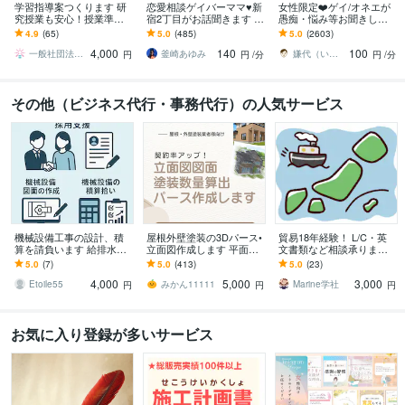
学習指導案つくります 研
恋愛相談ゲイバーママ♥新
女性限定❤️ゲイ/オネエが
究授業も安心！授業準備
宿2丁目がお話聞きます 男
愚痴・悩み等お聞きしま
に時間を。
の気持ちも女の気持ちも
す 女性限定！ゲイ/オネエ
4.9
(65)
5.0
(485)
5.0
(2603)
わかるオネエが話し相手
が恋愛/人間関係など何で
4,000
140
100
になります。
も聞くわよ！
一般社団法人codomopment
釜崎あゆみ
嫌代（いやよ）
円
円
/分
円
/分
その他（ビジネス代行・事務代行）の人気サービス
機械設備工事の設計、積
屋根外壁塗装の3Dパース•
貿易18年経験！ L/C・英
算を請負います 給排水、
立面図作成します 平面図
文書類など相談承ります
空調設備の設計や積算業
から！パース作成、建築
～初めてでも安心、輸出
5.0
(7)
5.0
(413)
5.0
(23)
務を請負います
数量算出！6点セット
現場で培った知識で全般
4,000
5,000
3,000
サポート～
Etoile55
みかん11111
Marine学社
円
円
円
お気に入り登録が多いサービス