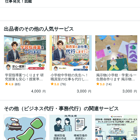
仕事発見！図鑑
出品者のその他の人気サービス
学習指導案つくります 研
小学校中学校の先生へ！
掲示物(小学校・学童)を一
究授業も安心！授業準備
職員室の仕事を代行しま
生懸命作ります 掲示物マ
に時間を。
す あなた専用の職員室ア
ニアが作る掲示物。色画
4.9
(65)
5.0
(76)
5.0
(14)
シスタントです！教師の
用紙からフェルトまで！
4,000
3,000
3,000
仕事請け負います！
円
円
円
その他（ビジネス代行・事務代行）の関連サービス