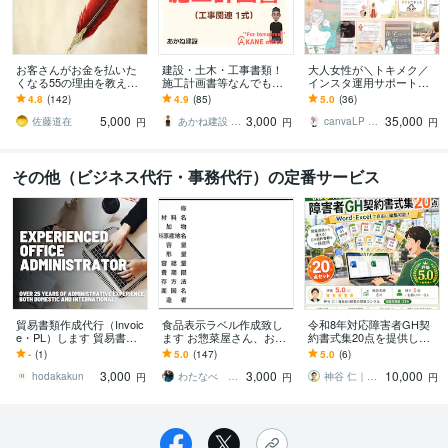
お客さんがお金を払いた
建設・土木・工事書類！
大人女性が＼トキメク／
くなる55の理由を教えま
施工計画書等なんでもし
インスタ運用サポートま
す 『自分がどうすれば人
ます 【総販売200件】・
す 【プラチナ認定】編集
4.8
(142)
4.9
(85)
5.0
(36)
の役にたてるのかわから
施工計画書・竣工書類・
可能なテンプレもプレゼ
5,000
3,000
35,000
ない』ときに
事務・雑務など！
ント★
佐藤道在
あかね建設 AKANEoffice
canvaLP ･ HP┊︎mimo39
円
円
円
その他（ビジネス代行・事務代行）の定番サービス
貿易書類作成代行（Invoic
食品表示ラベル作成致し
令和8年対応障害者GH契
e・PL）します 貿易書類
ます お惣菜屋さん、お菓
約書式集20点を提供しま
作成が不安な方にも丁寧
子屋さんのお力になりま
す 開業直後から使える！
-
(1)
5.0
(147)
5.0
(6)
に対応します
す！
GH契約書類を一括提供
3,000
3,000
10,000
hodakakun
わたなべ あや
神谷 仁｜福祉GH経営の現場コンサル
円
円
円