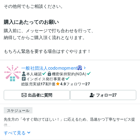
その他何でもご相談ください。
購入にあたってのお願い
購入前に、メッセージで打ち合わせを行って、

納得してからご購入頂く流れとなります。

もちろん緊急を要する場合はすぐやります！
一般社団法人codomopment
本人確認
機密保持契約(NDA)
インボイス発行事業者
総販売実績
173
評価
4.9
フォロワー
27
出品者に質問
フォロー
27
スケジュール
先生方の「今すぐ助けてほしい！」に応えるため、迅速かつ丁寧なサービス提
供...
すべて見る