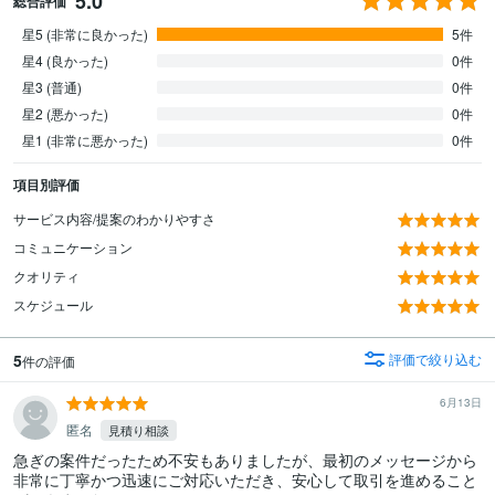
5.0
総合評価
星5 (非常に良かった)
5件
星4 (良かった)
0件
星3 (普通)
0件
星2 (悪かった)
0件
星1 (非常に悪かった)
0件
項目別評価
サービス内容/提案のわかりやすさ
コミュニケーション
クオリティ
スケジュール
5
評価で絞り込む
件の評価
6月13日
匿名
見積り相談
急ぎの案件だったため不安もありましたが、最初のメッセージから
非常に丁寧かつ迅速にご対応いただき、安心して取引を進めること