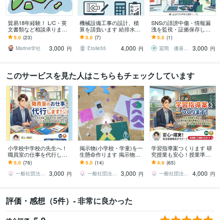
貿易18年経験！ L/C・英
機械設備工事の設計、積
SNSの誹謗中傷・情報漏
文書類など相談承ります
算を請負います 給排水、
洩を監視・証拠保存しま
～初めてでも安心、輸出
空調設備の設計や積算業
す リスクを3段階で早期検
5.0
(23)
5.0
(7)
5.0
(1)
現場で培った知識で全般
務を請負います
知・証拠保存します！分
3,000
4,000
3,000
サポート～
析や対策案も！
Marine学社
Etoile55
冨岡 優喜（トミークリエイト代表）
円
円
円
このサービスを見た人はこちらもチェックしています
小学校中学校の先生へ！
掲示物(小学校・学童)を一
学習指導案つくります 研
職員室の仕事を代行しま
生懸命作ります 掲示物マ
究授業も安心！授業準備
す あなた専用の職員室ア
ニアが作る掲示物。色画
に時間を。
5.0
(76)
5.0
(14)
4.9
(65)
シスタントです！教師の
用紙からフェルトまで！
3,000
3,000
4,000
仕事請け負います！
一般社団法人codomopment
一般社団法人codomopment
一般社団法人codomopment
円
円
円
評価・感想（5件）- 非常に良かった