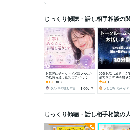
じっくり傾聴・話し相手相談の
お気軽にチャットで相談♪あなた
30分お話し放題！文
の気持ち受け止めます ゆっくり
談できます 声を出さ
お話聞きます☆1人じゃないよ☺︎
誰にも知られず気軽
5.0
(409)
5.0
(5)
一緒に考えよう･:*
放題☆
1,000
ラムmilk♡癒し声主婦セラピスト･°＊
さ
円
じっくり傾聴・話し相手相談の