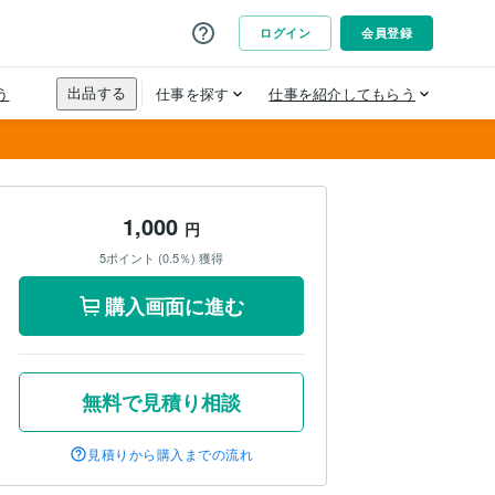
1,000
円
5ポイント (0.5％) 獲得
購入画面に進む
無料で見積り相談
見積りから購入までの流れ