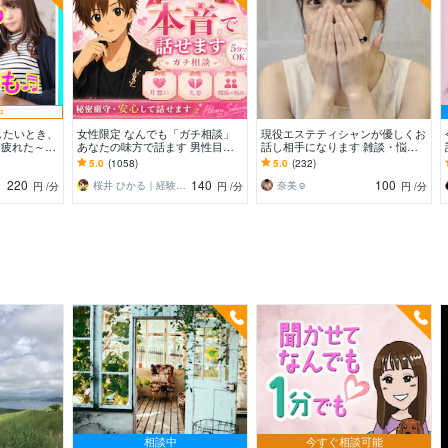
中
したいとき、
女性限定 なんでも「ガチ相談」
現役エステティシャンが優しくお
 疲れた～、
あなたの味方で話ます 男性目線
話し相手になります 雑談・悩
じゃない、な
で、あなたの恋の“答え”を言葉に
み・恋愛相談・秘密・愚痴？話し
5.0
(1058)
5.0
(232)
～
します。
て解放されてね°˖✧
220
140
100
桜井 ひかる｜経験豊富の恋愛相談室
奈美☺︎
円
/分
円
/分
円
/分
相談中
今すぐ相談可能