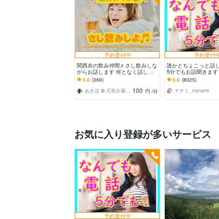
予約受付中
予約受付
関西弁の飲み仲間♬さし飲みしな
誰かとちょこっと話
がらお話します 何となく話した
5分でもお話聞きます
い✨酔った時のいい気分のまま⭐︎
でもカウンセリング
5.0
(369)
5.0
(8025)
お話しましょう
んとなく雑談聞いて
100
あきほ ✿ 元気を届ける関西女子✨
ナナミ_nanami
円
/分
お気に入り登録が多いサービス
予約受付中