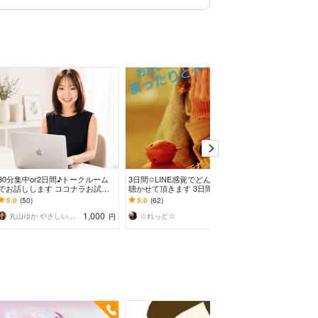
30分集中or2日間♪トークルーム
3日間✩LINE感覚でどんなお話も
7日間の交換日
でお話しします ココナラお試し
聴かせて頂きます 3日間、お互い
事します どん
利用/相談相手探し/クーポン券有
の空いている時間にLINE感覚で
り添い、丁寧に
5.0
(50)
5.0
(62)
5.0
(1)
効活用
✩.*˚
1,000
1,000
丸山ゆか やさしい話し相手
☆れっど☆
すみれ 元相談
円
円