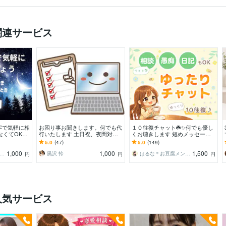
関連サービス
字で気軽に相
お困り事お聞きします。何でも代
１０往復チャット☘️✨何でも優し
なくてOK！
行いたします 土日祝、夜間対
くお聴きします 短めメッセージ
におしゃべり
応。見積もり、返信早いです。
派さん向け⭐回数制・話し相手・
5.0
(47)
5.0
(149)
雑談・愚痴・相談
1,000
1,000
1,500
とこ寄り添いタロットリーディング
黒沢 怜
はるな＊お豆腐メンタルさんの味方
円
円
円
人気サービス