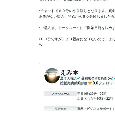
◦チャットで６０分のやり取りとなります。真
返事がない場合、開始から６０分経ちましたら
◦ご購入後、トークルームにて開始日時を決めま
◦６０分ですが、より親身になりたいので、よ
^♪
えみ✱
本人確認
機密保持契約(NDA)
0
0.0
総販売実績
評価
フォロワ
スケジュール
平日16時30分～22時

土日 どちらか10時～22時
事務・ビジネスサポート /
経験職種