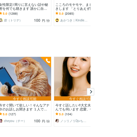
女性限定//周りに言えない話や秘
こころのモヤモヤ、まるっとお聞
新宿二丁目ゲイ
密を何でも聴きます 誰かに自分
きします 「とりあえず聞いてほ
お話聞ます 男
の中にあるものを聴いて欲しいあ
しい」というあなたに。優しく傾
秘密厳守で何で
5.0
(1288)
5.0
(2085)
5.0
(1853)
なたへ
聴します
恋愛‪×
100
120
砦（トリデ）
あかつき｜Kindle本出版中
釜崎あゆみ
円
/分
円
/分
今すぐ相談可能
今すぐ相談可能
今すぐ
今すぐ聞いて欲しい！そんなアナ
今すぐ話したい‼︎大丈夫‼︎優しくな
1分だけでも大丈
タのお話しお聞きます １人で悩
んでも伺います 恋愛、仕事、背
聞きします もや
まないでください こちらは鑑定
徳感、人には言えない悩みを相談
さみしい/秘密が
5.0
(127)
5.0
(104)
5.0
(123)
無しです
して下さい
優先！
100
120
cheyou（チー）
ノッリノリDj⭐︎ちかこ⭐︎
円
/分
円
/分