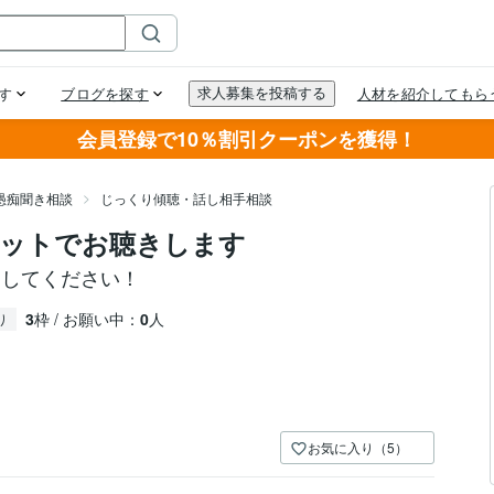
会員登録で10％割引クーポンを獲得！
愚痴聞き相談
じっくり傾聴・話し相手相談
ャットでお聴きします
出してください！
3
枠 / お願い中：
0
人
り
お気に入り（5）