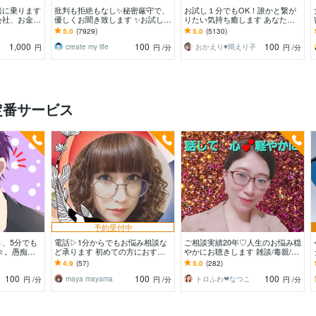
談に乗ります
批判も拒絶もなし✨秘密厳守で、
お試し１分でもOK！誰かと繋が
会社、お金，
優しくお聞き致します ✨お試し１
りたい気持ち癒します あなたが
OK！
分から✨違うかな？と思ったら途
主役/カウンセリングじゃない/た
5.0
(7929)
5.0
(5130)
中で切って構いません
だ静かに寄り添います
1,000
100
100
create my life
おかえり♥️岡えり子
円
円
/分
円
/分
定番サービス
予約受付中
、5分でも
電話▷1分からでもお悩み相談な
ご相談実績20年♡人生のお悩み穏
々。愚痴や
ど承ります 初めての方におすす
やかにお聴きします 雑談/毒親/メ
スでふんわり
め 限定価格
ンタル不調/恋愛/仕事/お金/不妊治
4.9
(57)
5.0
(282)
療/妊活
100
100
100
maya mayama
トロふわ❤なつこ
円
/分
円
/分
円
/分