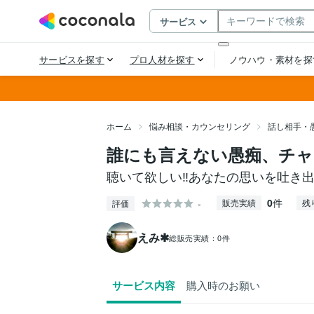
ホーム
悩み相談・カウンセリング
話し相手・
誰にも言えない愚痴、チ
聴いて欲しい‼あなたの思いを吐き
0
件
-
販売実績
残
評価
えみ✱
総販売実績：
0件
サービス内容
購入時のお願い