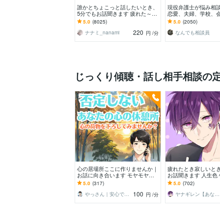
誰かとちょこっと話したいとき、
現役弁護士が悩み相
5分でもお話聞きます 疲れた～、
恋愛、夫婦、学校、
でもカウンセリングじゃない、な
単なる愚痴など何でも
5.0
(8025)
5.0
(2050)
んとなく雑談聞いて～
220
ナナミ_nanami
なんでも相談員
円
/分
じっくり傾聴・話し相手相談の
心の居場所ここに作りませんか｜
疲れたとき寂しいとき
お話に向き合います モヤモヤ／
お話聞きます 人生色
吐き出したい／願望/不安／秘密
イライラも低音ボイ
5.0
(317)
5.0
(702)
／雑談／安心/本音
包みます☘️
100
やっさん｜安心できる心の休憩室
ヤナギレン【あなたの心にホッと癒しを】
円
/分