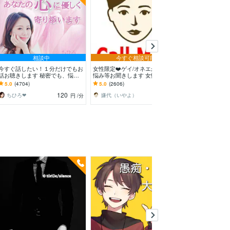
相談中
今すぐ相談可能
今すぐ話したい！１分だけでもお
女性限定❤️ゲイ/オネエが愚痴・
もしもしセラピス
話お聴きします 秘密でも、悩み
悩み等お聞きします 女性限定！
んが心をほぐし
でも、甘えたいな～でも何でもO
ゲイ/オネエが恋愛/人間関係など
ーラ全開❤︎お悩
5.0
(4704)
5.0
(2606)
5.0
(573)
Kです♪
何でも聞くわよ！
話し苦手さん大
120
100
ちひろ❤
嫌代（いやよ）
円
/分
円
/分
予約