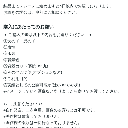
納品までスムーズに進めますと5日以内でお渡しになります。

購入にあたってのお願い
▼ ご購入の際は以下の内容をお送りください　▼

①女の子・男の子

②表情

③服装

④背景色

⑤背景カット(四角 or 丸)

⑥その他ご要望(オプションなど)

⑦ご利用目的

⑧実績としての公開可能か(はい or いいえ)

※イメージしている画像などありましたら併せてお渡しください。

<< ご注意ください >>

※自作発言、二次利用、画像の改変などは不可です。

※著作権は放棄しておりません。

※著作権の譲渡は一切行なっておりません。
