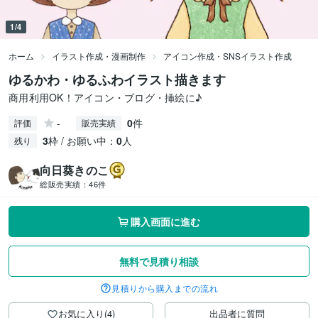
1/4
ホーム
イラスト作成・漫画制作
アイコン作成・SNSイラスト作成
ゆるかわ・ゆるふわイラスト描きます
商用利用OK！アイコン・ブログ・挿絵に♪
-
0
件
評価
販売実績
3
枠 / お願い中：
0
人
残り
向日葵きのこ
総販売実績：
46件
購入画面に進む
無料で見積り相談
見積りから購入までの流れ
お気に入り(4)
出品者に質問