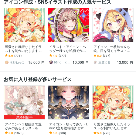
アイコン作成・SNSイラスト作成の人気サービス
可愛さに極振りしたイラ
イラスト・アイコン・ヘ
アイコン、一枚絵☆立ち
ストを制作いたします ★
ッダー様々な絵柄で作成
絵、目を引くイラスト描
商用利用＆二次利用込
します 商用可！似顔絵・
きます イリアム、サム
5.0
(775)
4.9
(277)
5.0
(337)
み！ミニキャラは小物２
ブログ・インスタ・動画
ネ、live2D、YouTube、歌
15,000
10,000
13,000
点まで無料！★
配信サムネ等用途様々！
ってみたも
木野ねっこ
96no くろの
三笠える
円
円
円
お気に入り登録が多いサービス
満枠対応中
アイコン〜１枚絵まで温
アイコン・歌ってみた・Li
可愛さに極振りしたイラ
かみのあるイラストを描
ve2D立ち絵等描きます ち
ストを制作いたします ★
きます ★ココナラ自体が
びキャラや配信用イラス
商用利用＆二次利用込
5.0
(1075)
5.0
(886)
5.0
(775)
初めての方も、お気軽に
ト等、幅広く制作してい
み！ミニキャラは小物２