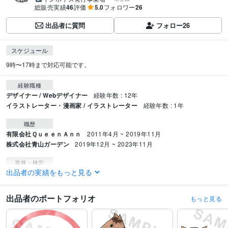
総販売実績
46
評価
5.0
フォロワー
26
出品者に質問
フォロー
26
スケジュール
9時〜17時まで対応可能です。
経験職種
デザイナー / Webデザイナー
経験年数 : 12年
イラストレーター・漫画家 / イラストレーター
経験年数 : 1年
職歴
有限会社ＱｕｅｅｎＡｎｎ
2011年4月 ~ 2019年11月
株式会社青山ガーデン
2019年12月 ~ 2023年11月
資格・検定
出品者の実績をもっと見る
色彩検定3級
取得年 : 2008年
普通自動車第一種運転免許
取得年 : 2007年
出品者のポートフォリオ
もっと見る
プログラミング言語・フレームワーク
HTML:22年
CSS:21年
JavaScript:9年
jQuery:6年