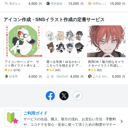
4,500
15,000
15,000
ご相談ください♪★
ます！
点まで無料！★
黒豆ちゃ
茶木藍波
木野ねっこ
円
円
円
アイコン作成・SNSイラスト作成の定番サービス
アイコンやヘッダー、サ
選べる等身！ゆるかわミ
商用OK！魅力的なキャラ
イト用イラスト承ります
ニキャラを描きます アイ
クターイラスト作成しま
SNS用やバナー用画像等
コンや似顔絵、グッズ制
す 配信、SNS、動画用
5.0
(278)
5.0
(42)
5.0
(52)
に！ゆるいイラストで個
作など用途に応じて等身
に！オリジナルイラスト
4,000
4,000
5,000
性を出せます
を選べます！
をお届け
杉本早
凪 U0oOuO
よのま yonoma
円
円
円
ご利用ガイド
サービスの出品、購入、取引の流れ、お支払い方法・手数料
や、ココナラを安心・安全に使って頂くための制度やマナー