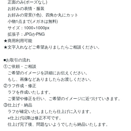
　正面のみ(ポーズなし)

　お好みの表情・服装

　お好みの背景(1色)、四角か丸にカット

　小物1点まで(メガネは無料)

　サイズ：1000×1000px

　拡張子：JPGかPNG

★商用利用可能

★文字入れなどご希望ありましたらご相談ください。

■お取引の流れ

①ご依頼・ご相談

　ご希望のイメージを詳細にお伝えください。

　もし、画像などありましたらお渡しください。

②ラフ作成・修正

　ラフを作成いたします。

　ご要望や修正を行い、ご希望のイメージに近づけていきます。

③仕上げ・納品

　ラフが確定いたしましたら仕上げに入ります。

　※仕上げ以降は修正不可です。

　仕上げ完了後、問題ないようでしたら納品いたします。
