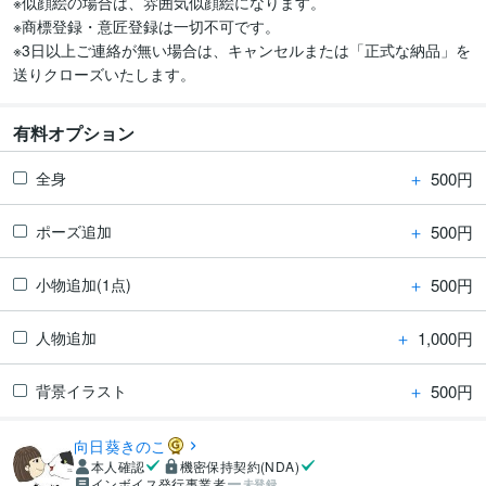
※似顔絵の場合は、雰囲気似顔絵になります。

※商標登録・意匠登録は一切不可です。

※3日以上ご連絡が無い場合は、キャンセルまたは「正式な納品」を
送りクローズいたします。
有料オプション
＋
500円
全身
＋
500円
ポーズ追加
＋
500円
小物追加(1点)
＋
1,000円
人物追加
＋
500円
背景イラスト
向日葵きのこ
本人確認
機密保持契約(NDA)
インボイス発行事業者
未登録