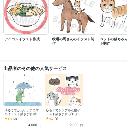
ビジネス・クリエイティブツール
Adobe Illustrator:18年
Adobe Photoshop:18年
Procreate:4年
Dreamweaver:4年
Adobe Premiere Pro:5年
WordPress:3年
Excel:4年
Canva:0年
得意分野
イラスト作成・漫画制作
アイコンイラスト
背景ありのイラスト
アイコンイラスト作成
牧場の馬さんのイラスト制
ペットの猫ちゃ
アイコン
イラスト
SNS
挿絵
カットイラスト
絵本
動物
猫
作
ト制作
かわいい
シンプル
学歴
商業高等学校
2006年3月 ~ 2009年2月
専門学校
2009年3月 ~ 2011年2月
出品者のその他の人気サービス
ゆるくてかわいいアニマ
ゆるくてシンプルな猫イ
ルイラスト描きます 絵本
ラスト描きます ブログや
風のやわらかなタッチの
SNSで使える、あなただ
5.0
(36)
5.0
(4)
オリジナスイラストをあ
けのアイコンを作りませ
4,000
2,000
なたに！
んか？
円
円