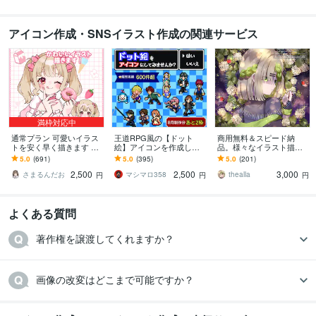
アイコン作成・SNSイラスト作成の関連サービス
満枠対応中
通常プラン 可愛いイラス
王道RPG風の【ドット
商用無料＆スピード納
トを安く早く描きます 歌
絵】アイコンを作成しま
品。様々なイラスト描き
ってみた、グッズなど…
す Twitch・配信にも！動
ます 様々な活動で使用す
5.0
(691)
5.0
(395)
5.0
(201)
用途に合わせた貴方だけ
くGIFアニメ制作可/商用O
るイラストが必要な方
2,500
2,500
3,000
のイラストを！
K
へ。
さまるんだお
マシマロ358
thealla
円
円
円
よくある質問
著作権を譲渡してくれますか？
画像の改変はどこまで可能ですか？