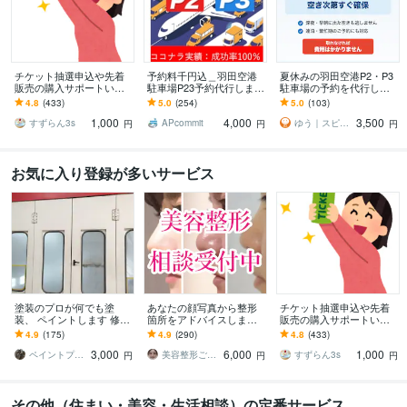
チケット抽選申込や先着
予約料千円込＿羽田空港
夏休みの羽田空港P2・P3
販売の購入サポートいた
駐車場P23予約代行します
駐車場の予約を代行しま
します 申込口数の必要な
[実績100%※の成功率/1000
す 手数料込み・満車もキ
4.8
(433)
5.0
(254)
5.0
(103)
方、チケ発が出来ない方
円込！]評価を参照下さい
ャンセル待ち対応
1,000
4,000
3,500
は是非ご連絡下さい。
すずらん3s
APcommit
ゆう｜スピード予約代行
円
円
円
お気に入り登録が多いサービス
塗装のプロが何でも塗
あなたの顔写真から整形
チケット抽選申込や先着
装、 ペイントします 修理
箇所をアドバイスします
販売の購入サポートいた
塗装可能かどうかまずは
整形歴17年の経験を活か
します 申込口数の必要な
4.9
(175)
4.9
(290)
4.8
(433)
ご相談下さい。
し、丁寧にアドバイスし
方、チケ発が出来ない方
3,000
6,000
1,000
ます
は是非ご連絡下さい。
ペイントプロK
美容整形ごまちゃん
すずらん3s
円
円
円
その他（住まい・美容・生活相談）の定番サービス