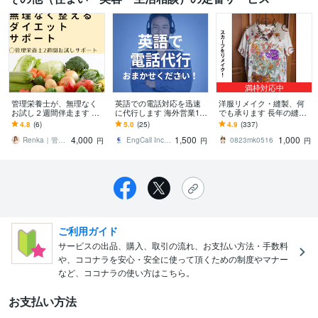
満枠対応中
管理栄養士が、無理なく
英語での電話対応を迅速
洋服リメイク・縫製、何
お試し２週間伴走ます ダ
に代行します 海外営業10
でも承ります 長年の縫製
イエットがつらくて続か
年以上の経験者に英語で
職の経験・確かな技術を
4.8
(6)
5.0
(25)
4.9
(337)
なかった方へ。
の電話はお任せくださ
もとにご要望を承りま
4,000
1,500
1,000
い！
す！
Renka｜管理栄養士
EngCall Inc 眞鍋
0823mk0516
円
円
円
ご利用ガイド
サービスの出品、購入、取引の流れ、お支払い方法・手数料
や、ココナラを安心・安全に使って頂くための制度やマナー
など、ココナラの使い方はこちら。
お支払い方法