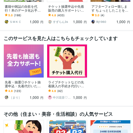
書籍や雑誌の自炊を代
チケット抽選申込や先着
アフターフォロー致しま
行！本のデータ化お手伝
販売の購入サポートいた
す ちょっとしたことを気
いします オプション無料
します 申込口数の必要な
軽に問い合わせ
5.0
(198)
4.8
(433)
5.0
(4)
対応、業務用断裁機とス
方、チケ発が出来ない方
1,000
1,000
1,000
キャナでプロの仕上がり
は是非ご連絡下さい。
ＳＭＫＣ
すずらん3s
tkj1960
円
円
円
このサービスを見た人はこちらもチェックしています
先着・抽選◎チケット抽
ライブチケットなどの先
選申込・先着代行いたし
着購入の手続き代行いた
ます 申込口数を増やした
します ライブ・舞台・各
4.9
(123)
4.6
(42)
い方、チケ発が出来な
種イベントなどチケット
1,000
1,000
い・苦手な方等お気軽に
の購入をお手伝いします
［まり］
中川花音♡あなたの心に寄り添うパートナー
円
円
その他（住まい・美容・生活相談）の人気サービス