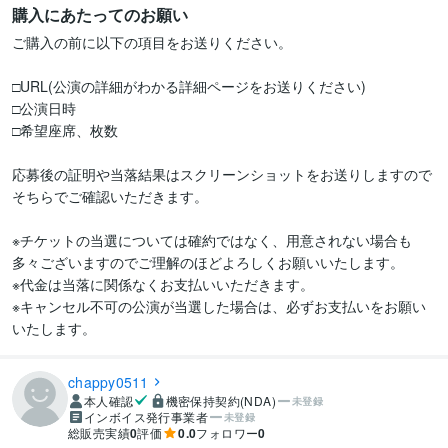
購入にあたってのお願い
ご購入の前に以下の項目をお送りください。

□URL(公演の詳細がわかる詳細ページをお送りください)

□公演日時

□希望座席、枚数

応募後の証明や当落結果はスクリーンショットをお送りしますので
そちらでご確認いただきます。

※チケットの当選については確約ではなく、用意されない場合も
多々ございますのでご理解のほどよろしくお願いいたします。

※代金は当落に関係なくお支払いいただきます。

※キャンセル不可の公演が当選した場合は、必ずお支払いをお願い
chappy0511
本人確認
機密保持契約(NDA)
未登録
インボイス発行事業者
未登録
総販売実績
0
評価
0.0
フォロワー
0