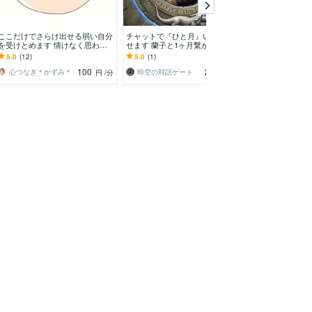
ここだけでさらけ出せる弱い自分
チャットで『ひと月』いつでも話
男性専用❣️今す
を受けとめます 情けなく思わな
せます 蘭子と1ヶ月繋がりたいと
しく聴きます 楽
くて大丈夫/誰にだってダメなと
いう、賢人よ、来たれよ！
性の悩み•秘密厳
5.0
(12)
5.0
(1)
5.0
(41)
ころはあります
100
28,000
心つなぎ＊かずみ＊
時空の対話ゲート
円
/分
円