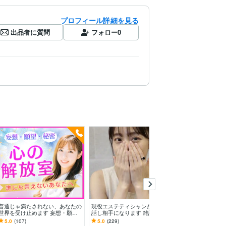
プロフィール詳細を見る
出品者に質問
フォロー
0
普通じゃ満たされない、あなたの
現役エステティシャンが優しくお
今すぐ話したい
世界を受け止めます 妄想・願
話し相手になります 雑談・悩
話お聴きします
望・秘密もそのままで♥誰にも邪
み・恋愛相談・秘密・愚痴？話し
でも、甘えたい
5.0
(107)
5.0
(229)
5.0
(4702)
魔されない特別空間
て解放されてね°˖✧
Kです♪