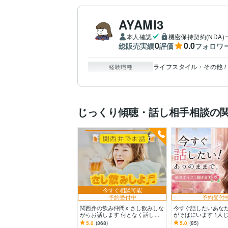
AYAMI3
本人確認
機密保持契約(NDA)
0
0.0
総販売実績
評価
フォロワ
ライフスタイル・その他 /
経験職種
じっくり傾聴・話し相手相談の
今すぐ相談可能
予約受付中
予約受付
関西弁の飲み仲間♬さし飲みしな
今すぐ話したいあな
がらお話します 何となく話した
がそばにいます 1人
い✨酔った時のいい気分のまま⭐︎
んな感情も否定しな
5.0
(368)
5.0
(85)
お話しましょう
スでゆったり