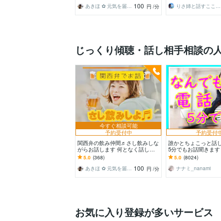
100
あきほ ✿ 元気を届ける関西女子✨
りさ姉と話すこころ整え時間
円
/分
じっくり傾聴・話し相手相談の
今すぐ相談可能
予約受付中
予約受付
関西弁の飲み仲間♬さし飲みしな
誰かとちょこっと話
がらお話します 何となく話した
5分でもお話聞きます
い✨酔った時のいい気分のまま⭐︎
でもカウンセリング
5.0
(368)
5.0
(8024)
お話しましょう
んとなく雑談聞いて
100
あきほ ✿ 元気を届ける関西女子✨
ナナミ_nanami
円
/分
お気に入り登録が多いサービス