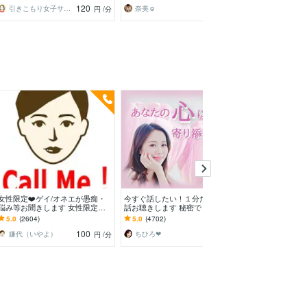
120
100
引きこもり女子サクラ✨実績1200件超
奈美☺︎
ちひろ❤
円
/分
円
/分
女性限定❤️ゲイ/オネエが愚痴・
今すぐ話したい！１分だけでもお
もしもしセラピス
悩み等お聞きします 女性限定！
話お聴きします 秘密でも、悩み
んが心をほぐし
ゲイ/オネエが恋愛/人間関係など
でも、甘えたいな～でも何でもO
ーラ全開❤︎お悩
5.0
(2604)
5.0
(4702)
5.0
(572)
何でも聞くわよ！
Kです♪
話し苦手さん大
100
120
嫌代（いやよ）
ちひろ❤
円
/分
円
/分