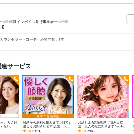
インボイス発行事業者
未登録
未登録
0
ー
 カウンセラー・コーチ
経験年数 : 1年
関連サービス
中
今すぐ相談可能
たへ。りさ姉
雑談から深刻な悩みまで✨何でも
お話しよ♪恋愛相談♡悩み☆友
じゃない。ど
優しくお聞きします 恋愛・人間
達・恋人の様に聞きます YouTube
い✨低音ボイ
関係・仕事・職場・家族✅どんな
r!悩み相談・復縁・片思い・成就
5.0
(1254)
5.0
(292)
事でも受け止めます❗
します様に♪