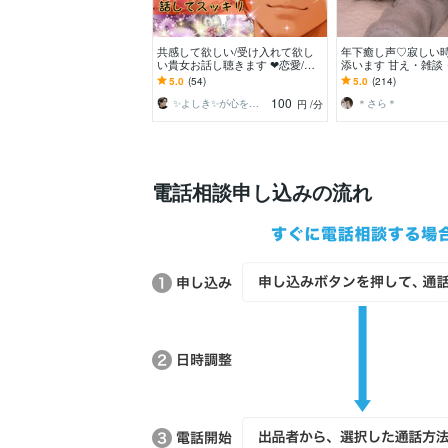
共感して欲しい/受け入れて欲し
年下癒し声♡寂しい
い貴女お話し聴きます ❤恋愛/不
添います 甘え・雑談
倫/性/秘密/心のモヤモヤ全てを私
どんなお話も大歓迎
5.0
(54)
5.0
(214)
が受け止めます
日にも♡
100
✨よしき✨が心を優しく癒して笑顔にします
＊さら＊
円
/分
電話相談申し込みの流れ