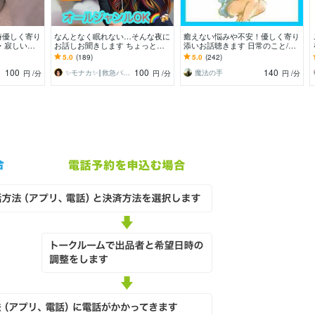
時優しく寄り
なんとなく眠れない…そんな夜に
癒えない悩みや不安！優しく寄り
・寂しい時
お話しお聞きします ちょっとし
添いお話聴きます 日常のこと/雑
です・疲れた
た愚痴～真面目な相談までオール
談でもいいよ⭐話して(放して)ギ
5.0
(189)
5.0
(242)
OK!
フトに！
100
100
140
✨️モナカ✨️‖救急パワーチャージ❣️
魔法の手
円
/分
円
/分
円
/分