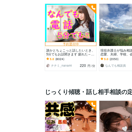
予約受付中
誰かとちょこっと話したいとき、
現役弁護士が悩み相
5分でもお話聞きます 疲れた～、
恋愛、夫婦、学校、
でもカウンセリングじゃない、な
単なる愚痴など何でも
5.0
(8024)
5.0
(2050)
んとなく雑談聞いて～
220
ナナミ_nanami
なんでも相談員
円
/分
じっくり傾聴・話し相手相談の