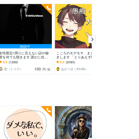
相談中
予約
女性限定//周りに言えない話や秘
こころのモヤモヤ、まるっとお聞
新宿二丁目ゲイ
密を何でも聴きます 誰かに自分
きします 「とりあえず聞いてほ
お話聞ます 男
の中にあるものを聴いて欲しいあ
しい」というあなたに。優しく傾
秘密厳守で何で
5.0
(1288)
5.0
(2085)
5.0
(1853)
なたへ
聴します
恋愛‪×
100
120
砦（トリデ）
あかつき｜Kindle本出版中
釜崎あゆみ
円
/分
円
/分