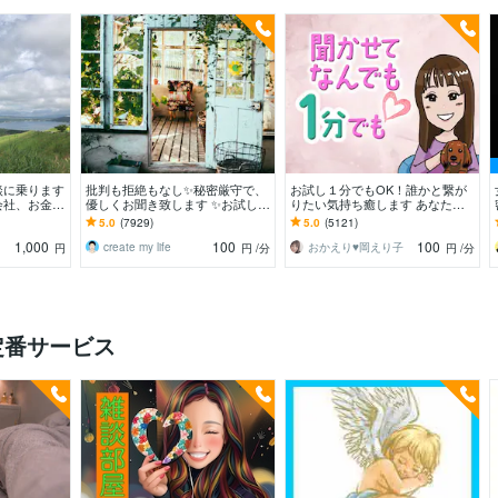
談に乗ります
批判も拒絶もなし✨秘密厳守で、
お試し１分でもOK！誰かと繋が
会社、お金，
優しくお聞き致します ✨お試し１
りたい気持ち癒します あなたが
OK！
分から✨違うかな？と思ったら途
主役/カウンセリングじゃない/た
5.0
(7929)
5.0
(5121)
中で切って構いません
だ静かに寄り添います
1,000
100
100
create my life
おかえり♥️岡えり子
円
円
/分
円
/分
定番サービス