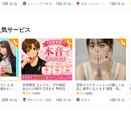
100
120
120
なでしこママ ✿ 幸せ案内人
桃花（ももか）♡強運パワー心のオアシス♡
円
/分
円
/分
円
/分
人気サービス
中
したいとき、
女性限定 なんでも「ガチ相談」
現役エステティシャンが優しくお
 疲れた～、
あなたの味方で話ます 男性目線
話し相手になります 雑談・悩
じゃない、な
で、あなたの恋の“答え”を言葉に
み・恋愛相談・秘密・愚痴？話し
5.0
(1050)
5.0
(229)
～
します。
て解放されてね°˖✧
220
140
100
桜井 ひかる｜経験豊富の恋愛相談室
奈美☺︎
円
/分
円
/分
円
/分