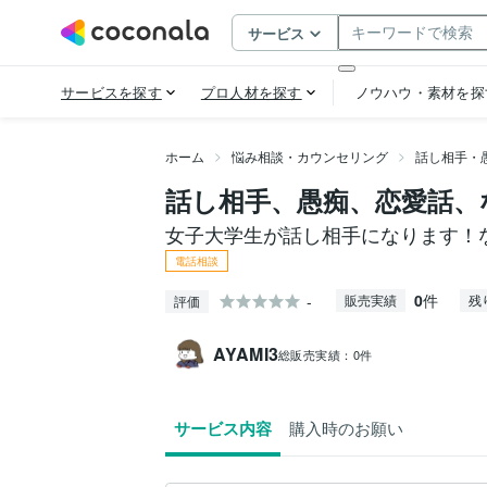
ホーム
悩み相談・カウンセリング
話し相手・
話し相手、愚痴、恋愛話、
女子大学生が話し相手になります！
電話相談
0
件
-
販売実績
残
評価
AYAMI3
総販売実績：
0件
サービス内容
購入時のお願い