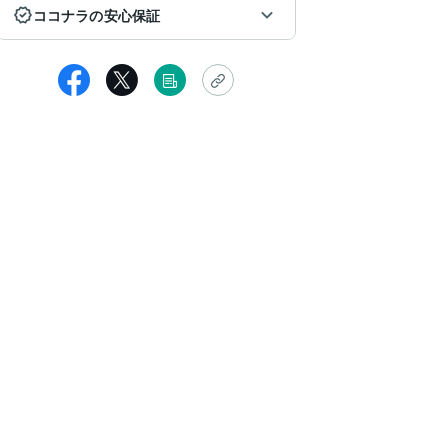
ココナラの安心保証
ichigomomomomo
めてサービスを利用させていただきました。
朝にもかかわらず笑顔でお話くださっているのが、目に浮かびました
お気持ちを感じました。
かげさまで、週明けの辛い朝を乗り切ることができました。
っと見る
品者からの返信