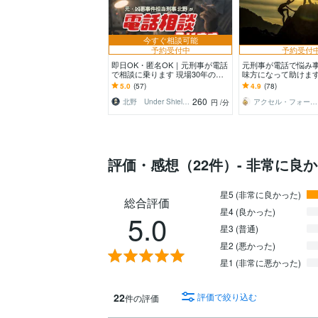
今すぐ相談可能
予約受付中
予約受付
即日OK・匿名OK｜元刑事が電話
元刑事が電話で悩み
で相談に乗ります 現場30年の実
味方になって助けます
務視点｜警察に行く前に状況を整
得たい方は直ぐに電
5.0
(57)
4.9
(78)
理｜トラブル悩み
い。笑顔を取り戻そ
260
北野 Under Shield代表
アクセル・フォーリー
円
/分
評価・感想（22件）- 非常に良
星5 (非常に良かった)
総合評価
星4 (良かった)
5.0
星3 (普通)
星2 (悪かった)
星1 (非常に悪かった)
22
評価で絞り込む
件の評価