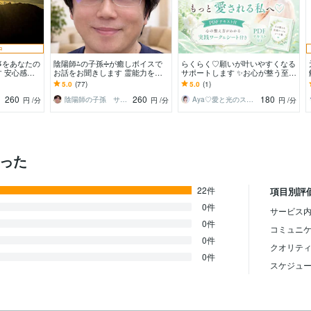
中
事をあなたの
陰陽師⁂の子孫➗が癒しボイスで
らくらく♡願いが叶いやすくなる
 安心感を
お話をお聞きします 霊能力をフ
サポートします ✨お心が整う至福
話をして下さ
ルパワーであなたの為に駆使して
の時間♡PDFテキスト＆実践ワー
5.0
(77)
5.0
(1)
う
お悩みを解決します
ク付
260
260
180
陰陽師の子孫 サトル
Aya♡愛と光のスピリチュアルガイド
円
/分
円
/分
円
/分
かった
22件
項目別評
0件
サービス内
0件
コミュニ
0件
クオリテ
0件
スケジュ