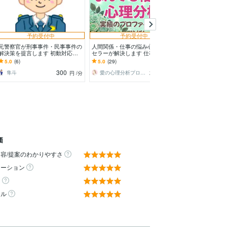
予約受付中
予約受付中
予約
元警察官が刑事事件・民事事件の
人間関係・仕事の悩み心理カウン
男性限定☆ 俺
解決策を提言します 初動対応や2
セラーが解決します 仕事・友
とじっくり聞き
次被害防止対策が重要！
人・親族…もやもやする人間関係
ありの男子会★
5.0
(6)
5.0
(29)
5.0
(1)
の根本原因を分析します
してスッキリし
300
200
隼斗
愛の心理分析プロファイラーMICOTO♥
癒しの伝道師
円
/分
円
/分
価
容/提案のわかりやすさ
ケーション
ィ
ール