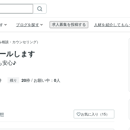
み相談・カウンセリング）
ールします
も安心♪
件
20
枠 / お願い中：
0
人
残り
想
お気に入り（15）