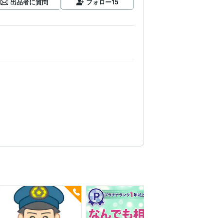
出品者に質問
フォロー
15