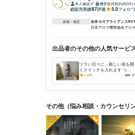
本人確認
機密保持契約(NDA)
87
5.0
総販売実績
評価
フォロ
全米ヨガアライアンスRYT
資格・検定
日本アロマ環境協会アロマ
出品者のその他の人気サービ
ツラい日々に、新しい扉を開
くスイッチを入れます つい
頑張りすぎてしまい、日々の
5.0
(7)
500
円
幸せを感じられないあなた
に！
その他（悩み相談・カウンセリ