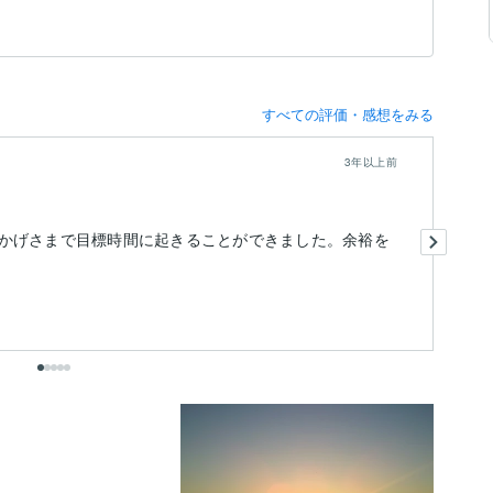
すべての評価・感想をみる
3年以上前
初
かげさまで目標時間に起きることができました。余裕を
早
い
お
も
出